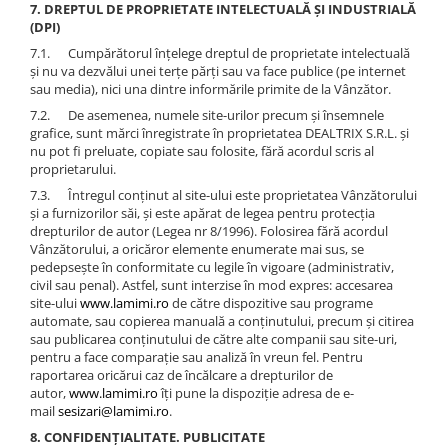
7. DREPTUL DE PROPRIETATE INTELECTUALĂ ȘI INDUSTRIALĂ
(DPI)
7.1. Cumpărătorul înțelege dreptul de proprietate intelectuală
și nu va dezvălui unei terțe părți sau va face publice (pe internet
sau media), nici una dintre informările primite de la Vânzător.
7.2. De asemenea, numele site-urilor precum și însemnele
grafice, sunt mărci înregistrate în proprietatea DEALTRIX S.R.L. și
nu pot fi preluate, copiate sau folosite, fără acordul scris al
proprietarului.
7.3. Întregul conținut al site-ului este proprietatea Vânzătorului
și a furnizorilor săi, și este apărat de legea pentru protecția
drepturilor de autor (Legea nr 8/1996). Folosirea fără acordul
Vânzătorului, a oricăror elemente enumerate mai sus, se
pedepsește în conformitate cu legile în vigoare (administrativ,
civil sau penal). Astfel, sunt interzise în mod expres: accesarea
site-ului
www.lamimi.ro
de către dispozitive sau programe
automate, sau copierea manuală a conținutului, precum și citirea
sau publicarea conținutului de către alte companii sau site-uri,
pentru a face comparație sau analiză în vreun fel. Pentru
raportarea oricărui caz de încălcare a drepturilor de
autor,
www.lamimi.ro
îți pune la dispoziție adresa de e-
mail
sesizari@lamimi.ro
.
8. CONFIDENȚIALITATE. PUBLICITATE