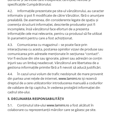
specificaţiile Cumpărătorului;
4.2. Informaţiile prezentate pe site-ul vânzătorului, au caracter
informativ şi pot fi modificate de către Vânzător, fără o anunţare
prealabilă. De asemenea, din considerente legate de spaţiu şi
coerenţa structurii informaţiei, descrierile produselor pot fi
incomplete, însă vânzătorul face eforturi de a prezenta
informaţiile cele mai relevante, pentru ca produsul să fie utilizat
în parametrii pentru care a fost achiziţionat.
4.3. Comunicarea cu magazinul – se poate face prin
interacțiunea cu acesta, postarea opiniilor vizavi de produse sau
comunicarea prin adresele menționate în secțiunea “contact”.
Vor fi excluse din site sau ignorate, păreri sau adresări ce conțin
injurii sau un limbaj neadecvat. Vânzătorul are libertatea de a
gestiona informațiile primite fără a fi nevoit să aducă justificări.
4.4. În cazul unui volum de trafic neobișnuit de mare provenit
din partea unei rețele de internet,
www.lamimi.ro
iși rezervă
dreptul de a cere utilizatorilor introducerea manuală a codurilor
de validare de tip captcha, în vederea protejării informației din
cadrul site-ului.
5. DECLINAREA RESPONSABILITĂȚII
5.1. Conținutul site-ului
www.lamimi.ro
a fost alcătuit în
colaborare cu reprezentanții mărcilor care se găsesc pe site.