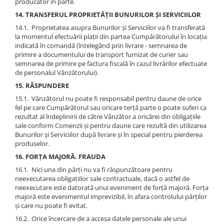
producător în parte.
14. TRANSFERUL PROPRIETĂȚII BUNURILOR ȘI SERVICIILOR
14.1. Proprietatea asupra Bunurilor și Serviciilor va fi transferată
la momentul efectuării plații din partea Cumpărătorului în locația
indicată în comandă (întelegând prin livrare - semnarea de
primire a documentului de transport furnizat de curier sau
semnarea de primire pe factura fiscală în cazul livrărilor efectuate
de personalul Vânzătorului).
15. RĂSPUNDERE
15.1. Vânzătorul nu poate fi responsabil pentru daune de orice
fel pe care Cumpărătorul sau oricare terță parte o poate suferi ca
rezultat al îndeplinirii de către Vânzător a oricărei din obligațiile
sale conform Comenzii și pentru daune care rezultă din utilizarea
Bunurilor și Serviciilor după livrare și în special pentru pierderea
produselor.
16. FORȚA MAJORĂ. FRAUDA
16.1. Nici una din părți nu va fi răspunzătoare pentru
neexecutarea obligațiilor sale contractuale, dacă o astfel de
neexecutare este datorată unui eveniment de forță majoră. Forța
majoră este evenimentul imprevizibil, în afara controlului părților
și care nu poate fi evitat.
16.2. Orice încercare de a accesa datele personale ale unui