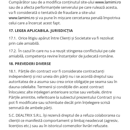
Cumpărător sau de a modifica conținutul site-ului
www.lamimi.ro
sau de a afecta performanțele serverului pe care rulează acesta,
va fi considerată o tentativă de fraudare a site-ului
www.lamimi.ro
și va pune în mișcare cercetarea penală împotriva
celui care a încercat acest fapt.
17. LEGEA APLICABILA. JURISDICȚIA
17.1. Orice litigiu apărut între Clienți și Societate va fi rezolvat
prin cale amiabilă.
17.2. În cazul în care nu s-a reușit stingerea conflictului pe cale
amiabilă, competența revine înstanțelor de judecată române.
18. PREVEDERI DIVERSE
18.1. Părțile din contract vor fi considerate contractanți
independenți și nici uneia din părți nu i se acordă dreptul sau
autoritatea de a asuma sau crea orice obligație pe seama sau în
dauna celeilalte. Termenii și condițiile din acest contract
înlocuiesc alte ințelegeri anterioare scrise sau verbale, dintre
Părțile amintite, referitoare la subiectul prezentului Contract și nu
pot fi modificate sau schimbate decât prin înțelegere scrisă
semnată de ambele părți.
S.C. DEALTRIX S.R.L. își rezervă dreptul de a refuza colaborarea cu
clienții ce manifestă comportament și limbaj neadecvat (agresiv,
licențios etc.) sau au în istoricul comenzilor livrări refuzate.