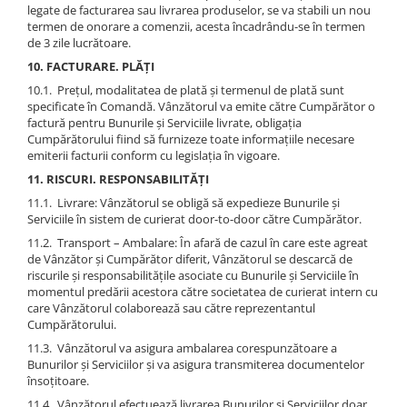
legate de facturarea sau livrarea produselor, se va stabili un nou
termen de onorare a comenzii, acesta încadrându-se în termen
de 3 zile lucrătoare.
10. FACTURARE. PLĂȚI
10.1. Prețul, modalitatea de plată și termenul de plată sunt
specificate în Comandă. Vânzătorul va emite către Cumpărător o
factură pentru Bunurile și Serviciile livrate, obligația
Cumpărătorului fiind să furnizeze toate informațiile necesare
emiterii facturii conform cu legislația în vigoare.
11. RISCURI. RESPONSABILITĂȚI
11.1. Livrare: Vânzătorul se obligă să expedieze Bunurile și
Serviciile în sistem de curierat door-to-door către Cumpărător.
11.2. Transport – Ambalare: În afară de cazul în care este agreat
de Vânzător și Cumpărător diferit, Vânzătorul se descarcă de
riscurile și responsabilitățile asociate cu Bunurile și Serviciile în
momentul predării acestora către societatea de curierat intern cu
care Vânzătorul colaborează sau către reprezentantul
Cumpărătorului.
11.3. Vânzătorul va asigura ambalarea corespunzătoare a
Bunurilor și Serviciilor și va asigura transmiterea documentelor
însoțitoare.
11.4. Vânzătorul efectuează livrarea Bunurilor și Serviciilor doar