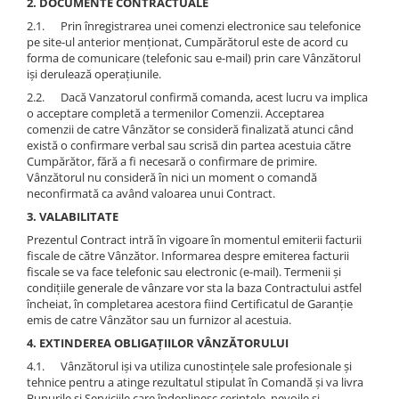
Instrumente cuticule
Bureti coc
2. DOCUMENTE CONTRACTUALE
Fard de obraz
Pensule unghii
Casca dus
2.1. Prin înregistrarea unei comenzi electronice sau telefonice
Fixare machiaj
pe site-ul anterior menţionat, Cumpărătorul este de acord cu
Cordelute
Fond de ten
forma de comunicare (telefonic sau e-mail) prin care Vânzătorul
Elastice, agrafe
işi derulează operaţiunile.
Iluminator, contur
2.2. Dacă Vanzatorul confirmă comanda, acest lucru va implica
Pudra
o acceptare completă a termenilor Comenzii. Acceptarea
Ustensile, accesorii machiaj
comenzii de catre Vânzător se consideră finalizată atunci când
există o confirmare verbal sau scrisă din partea acestuia către
Accesorii machiaj
Cumpărător, fără a fi necesară o confirmare de primire.
Aparate machiaj
Vânzătorul nu consideră în nici un moment o comandă
neconfirmată ca având valoarea unui Contract.
Bureti make-up
3. VALABILITATE
Genti cosmetice
Prezentul Contract intră în vigoare în momentul emiterii facturii
Oglinzi cosmetice
fiscale de către Vânzător. Informarea despre emiterea facturii
Pensule make-up
fiscale se va face telefonic sau electronic (e-mail). Termenii şi
condiţiile generale de vânzare vor sta la baza Contractului astfel
încheiat, în completarea acestora fiind Certificatul de Garanţie
emis de catre Vânzător sau un furnizor al acestuia.
4. EXTINDEREA OBLIGAȚIILOR VÂNZĂTORULUI
4.1. Vânzătorul işi va utiliza cunostinţele sale profesionale şi
tehnice pentru a atinge rezultatul stipulat în Comandă şi va livra
Bunurile şi Serviciile care îndeplinesc cerinţele, nevoile şi