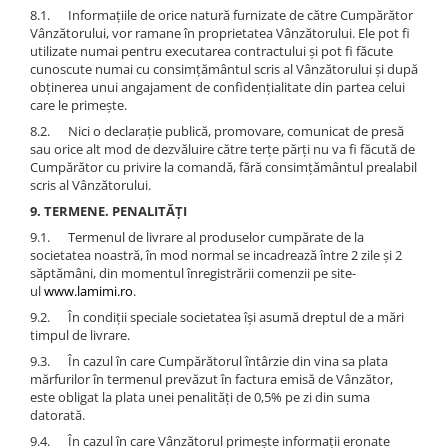
8.1. Informațiile de orice natură furnizate de către Cumpărător
Vânzătorului, vor ramane în proprietatea Vânzătorului. Ele pot fi
utilizate numai pentru executarea contractului și pot fi făcute
cunoscute numai cu consimțământul scris al Vânzătorului și după
obținerea unui angajament de confidențialitate din partea celui
care le primește.
8.2. Nici o declarație publică, promovare, comunicat de presă
sau orice alt mod de dezvăluire către terțe părți nu va fi făcută de
Cumpărător cu privire la comandă, fără consimțământul prealabil
scris al Vânzătorului.
9. TERMENE. PENALITĂȚI
9.1. Termenul de livrare al produselor cumpărate de la
societatea noastră, în mod normal se incadrează între 2 zile și 2
săptămâni, din momentul înregistrării comenzii pe site-
ul
www.lamimi.ro
.
9.2. În condiții speciale societatea își asumă dreptul de a mări
timpul de livrare.
9.3. În cazul în care Cumpărătorul întârzie din vina sa plata
mărfurilor în termenul prevăzut în factura emisă de Vânzător,
este obligat la plata unei penalități de 0,5% pe zi din suma
datorată.
9.4. În cazul în care Vânzătorul primește informații eronate