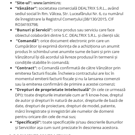
“Site-ul”:
www.lamimi.ro
;
Ustensile frizerie si coafor
Ingrijire
Kit-uri machiaj
Aparatura pedichiura
Aparate fitness
Accesorii par
“Vânzător”:
societatea comercială DEALTRIX S.R.L., având
sediul social în Rm. Vâlcea, Str. Luceafărului Nr. 6, cu numărul
Borsete, suporti
Ustensile pedichiura
Balsam de par
Ochi
Smartwatch
Perii, piepteni
de înregistrare la Registrul Comerţului J38/130/2015, CIF
Briciuri, lame
Unghii tehnice
Masca de par
Sampon
Creion ochi
RO34193798;
“Bunuri şi Servicii”:
orice produs sau serviciu care face
Capete pentru practica
Sampon
Spray, ser
Acril
Fard de ochi
obiectul colaborării dintre S.C. DEALTRIX S.R.L. şi clienţii săi;
Clipsuri, agrafe
Spray, ser pentru par
Parfumuri
Geluri UV
Mascara
“Comandă”:
orice document electronic prin care un
Foarfeci, pamatufuri
Ulei pentru par
Cumpărător işi exprimă dorinţa de a achiziţiona un anumit
Tus de ochi
Kit-uri manichiura
Unghii
produs în schimbul unei anumite sume de bani şi prin care
Ingrijire barba
Styling
Lichide, solutii de pregatire si fixare
Sprancene
Vânzătorul îşi dă acordul să livreze produsul în termenii şi
Unghii false copii
Kit-uri ustensile
condiţiile stabilite în comandă;
Nail ART
Ceara par
Creion sprancene
“Contract”:
o Comandă confirmată de către Vânzător prin
Oglinzi cosmetice
Oja semipermanenta
Crema par
Fard / pudra sprancene
emiterea facturii fiscale. Încheiera contractului are loc în
Pelerine, sorturi
momentul emiterii facturii fiscale şi nu la lansarea comenzii
Pile si buffere
Gel de par
Gel sprancene
sau la emiterea confirmării de primire a acestei comenzi;
Perii, piepteni
Polygel
Pudra coafat
Pensete si forfecute
“Drepturi de proprietate Intelectuală”
(în cele ce urmează
Protectie, igienizare
Recipienti, suporti
Spray fixativ
DPI): toate drepturile imateriale cum ar fi know-how, dreptul
Perie sprancene
de autor şi drepturi în natură de autor, drepturile de bază de
Pulverizatoare
Sabloane, tipsuri
Spuma coafat
Ten
date, drepturi de proiectare, drepturi de model, patente,
Ustensile unghii tehnice
Ustensile, accesorii coafat
mărci înregistrate şi inregistrări ale numelor de domenii
Baza machiaj
pentru oricare din cele de mai sus;
Ustensile unghii
Ace coc, agrafe
BB / CC Cream
“Specificaţii”:
toate specificaţiile şi/sau descrierile Bunurilor
Forfecute
Bigudiuri
şi Serviciilor aşa cum sunt precizate în descrierea acestora.
Corector