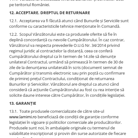
pe teritoriul României.
12. ACCEPTARE. DREPTUL DE RETURNARE
12.1. Acceptarea va fi făcută atunci când Bunurile și Serviciile sunt
conforme cu caracteristicile tehnice menționate în Comandă.
12.2. Scopul Vânzătorului este ca produsele oferite să fie în
deplină concordanță cu nevoile Cumpărătorului. În caz contrar,
Vânzătorul va respecta prevederile O.U.G Nr. 34/2014 privind
regimul juridic al contractelor la distanță, ceea ce conferă
Cumpărătorului dreptul ca în termen de 14 zile să denunțe
unilateral Contractul, urmând să primească în termen de 30 de
zile de la denunțarea unilaterală în scris (document semnat de
Cumpărător și transmis electronic sau prin poștă cu confirmare
de primire) prețul Contractului, condiționat de returnarea
Bunurilor și Serviciilor. Vânzătorul are dreptul ca atunci când
consideră că acțiunile Cumpărătorului au fost cu rea intenție să
solicite daune interese către Cumpărător, în condițiile legislației.
13. GARANȚIE
13.1. Toate produsele comercializate de către site-ul
www.lamimi.ro
beneficiază de condiții de garanție conforme
legislației în vigoare și politicilor comerciale ale producătorilor.
Produsele sunt noi, în ambalajele originale cu termenul de
valabilitate inscripționat și provin din surse autorizate de fiecare