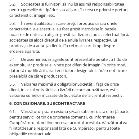
5.2. Societatea și furnizorii săi nu își asumă responsabilitatea
pentru greșelile de tipărire sau afișare, în ceea ce priveste prețuri,
caracteristici, imagini etc.
5.3. În eventualitatea în care prețul produsului sau unele
caracteristici ale acestuia, au fost greșit introduse în bazele
noastre de date sau afișate greșit, iar livrarea nu s-a efectuat încă,
societatea iși alocă dreptul de a anula livrarea respectivului
produs și de a anunța clientul în cel mai scurt timp despre
eroarea aparută.
5.4. De asemenea, imaginile sunt prezentate pe site cu titlu de
exemplu, iar produsele livrate pot diferi de imagini în orice mod,
datorită modificării caracteristicilor, design-ului, fără o notificare
prealabilă de către producători.
5.5. Valoarea maximă a obligațiilor Societății, față de orice
client, în cazul nelivrării sau livrării necorespunzătoare, este
valoarea sumelor încasate de Societate de la clientul respectiv.
6. CONCESIONARE. SUBCONTRACTARE
6.1. Vânzătorul poate cesiona și/sau subcontracta o terță parte
pentru servicii ce țin de onorarea comenzii, cu informarea
Cumpărătorului, nefiind necesar acordul acestuia. Vânzătorul va
fi întotdeauna responsabil față de Cumpărător pentru toate
obligațiile contractuale.