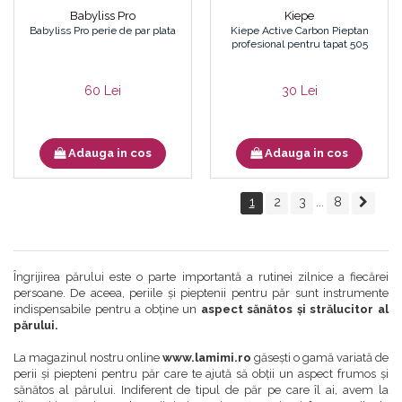
Babyliss Pro
Kiepe
Babyliss Pro perie de par plata
Kiepe Active Carbon Pieptan
profesional pentru tapat 505
60 Lei
30 Lei
Adauga in cos
Adauga in cos
1
2
3
8
...
Îngrijirea părului este o parte importantă a rutinei zilnice a fiecărei
persoane. De aceea, periile și pieptenii pentru păr sunt instrumente
indispensabile pentru a obține un
aspect sănătos și strălucitor al
părului.
La magazinul nostru online
www.lamimi.ro
găsești o gamă variată de
perii și piepteni pentru păr care te ajută să obții un aspect frumos și
sănătos al părului. Indiferent de tipul de păr pe care îl ai, avem la