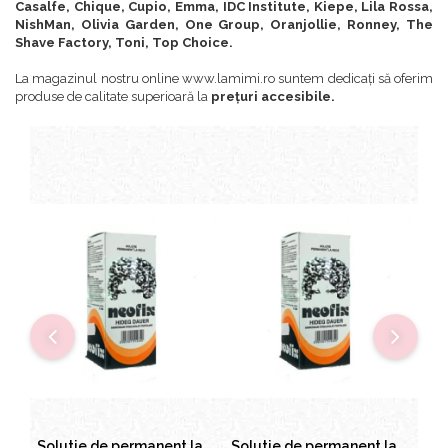
Casalfe, Chique, Cupio, Emma, IDC Institute, Kiepe, Lila Rossa,
NishMan, Olivia Garden, One Group, Oranjollie, Ronney, The
Shave Factory, Toni, Top Choice.
La magazinul nostru online www.lamimi.ro suntem dedicați să oferim
produse de calitate superioară la
prețuri accesibile.
Solutie de permanent la rece Neofix 100ml
Solutie de permanent la rece Neofix 100ml