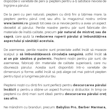
dispoziție o varietate de perii și piepteni pentru a-ți satisface nevoile de
îngrijire a părului.
De la perii cu peri naturali, piepteni cu dinți fini și lățimea mare, la
piepteni pentru părul creț sau afro, la magazinul nostru online
www.lamimi.ro
găsești tot ceea ce ai nevoie pentru a avea un aspect
deosebit al părului. Periile noastre pentru păr sunt fabricate din
materiale de înaltă calitate, precum
păr natural de mistreț sau de
capră
, care ajută la
reducerea ruperii părului și îmbunătățirea
aspectului și sănătății acestuia.
De asemenea, periile noastre sunt proiectate astfel încât să maseze
scalpul și
să îmbunătățească circulația sanguină
, astfel încât s
ă
ai un păr sănătos și puternic.
Pieptenii noștri pentru păr sunt, de
asemenea, fabricați din materiale de calitate superioară, care nu
dăunează părului. Aceștia sunt disponibili într-o varietate de
dimensiuni și forme, astfel încât să poți alege cel mai potrivit piepten
pentru tipul și lungimea părului tău.
Pieptenii noștri cu dinți fini sunt perfecți pentru
descurcarea părului
încâlcit
și pentru a obține un aspect frumos și strălucitor, în timp ce
pieptenii cu dinți mari sunt ideali pentru
descurcarea părului creț
sau afro.
Ne mândrim cu branduri, precum:
Babyliss Pro, Barber Marmara,