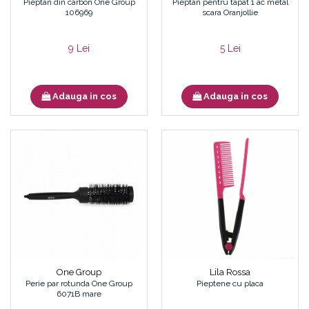
Pieptan din carbon One Group
Pieptan pentru tapat 1 ac metal
106969
scara Oranjollie
9 Lei
5 Lei
Adauga in cos
Adauga in cos
One Group
Lila Rossa
Perie par rotunda One Group
Pieptene cu placa
6071B mare