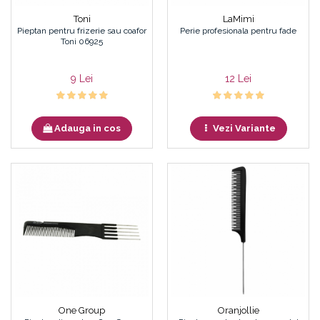
Toni
LaMimi
Pieptan pentru frizerie sau coafor
Perie profesionala pentru fade
Toni 06925
9 Lei
12 Lei
Adauga in cos
Vezi Variante
One Group
Oranjollie