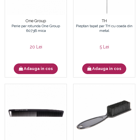
Cordelute
Fond de ten
Elastice, agrafe
Iluminator, contur
Pudra
One Group
TH
Ustensile, accesorii machiaj
Perie par rotunda One Group
Pieptan tapat par TH cu coada din
6073B mica
metal
Accesorii machiaj
Aparate machiaj
20 Lei
5 Lei
Bureti make-up
Genti cosmetice
Oglinzi cosmetice
Adauga in cos
Adauga in cos
Pensule make-up