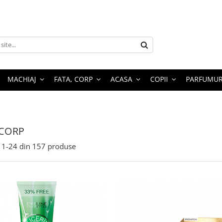
MACHIAJ
FATA, CORP
ACASA
COPII
PARFUMUR
 CORP
1-
24
din
157
produse