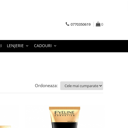
0770350619
0
I
LENJERIE
CADOURI
Ordoneaza: