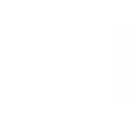
Bureti make-up
Genti cosmetice
Oglinzi cosmetice
Pensule make-up