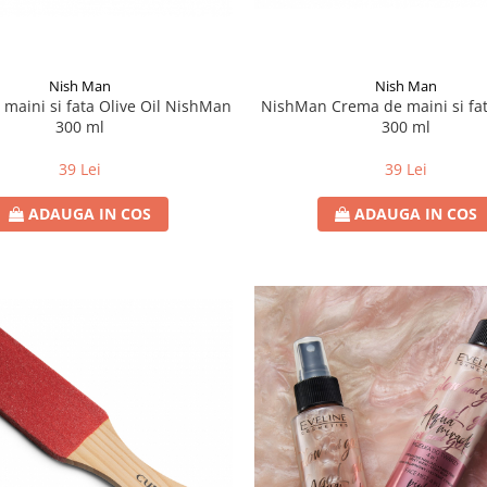
Nish Man
Nish Man
maini si fata Olive Oil NishMan
NishMan Crema de maini si fat
300 ml
300 ml
39 Lei
39 Lei
ADAUGA IN COS
ADAUGA IN COS