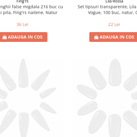
Fing'rs
Lila Rossa
unghii false migdala 216 buc cu
Set tipsuri transparente, Lil
 si pila, Fing'rs nailene, Natur
Vogue, 100 buc, natur, 
36 Lei
22 Lei
ADAUGA IN COS
ADAUGA IN COS