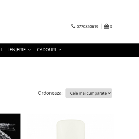
0770350619
0
I
LENJERIE
CADOURI
Ordoneaza: