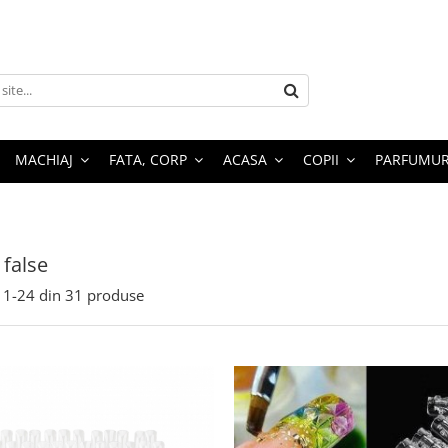
MACHIAJ
FATA, CORP
ACASA
COPII
PARFUMUR
 false
1-
24
din
31
produse