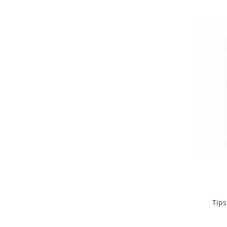
Bureti make-up
Genti cosmetice
Oglinzi cosmetice
Pensule make-up
Tips