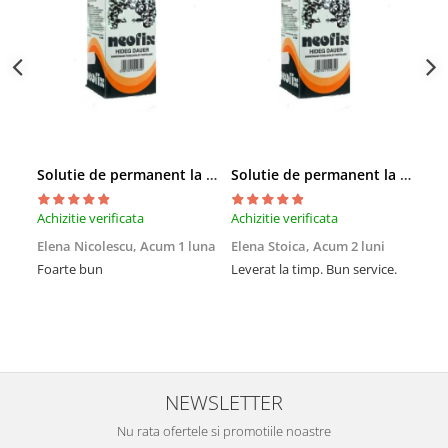
Instrumente cuticule
Bureti coc
Fard de obraz
Pensule unghii
Casca dus
Fixare machiaj
Cordelute
Fond de ten
Elastice, agrafe
Iluminator, contur
Pudra
Ustensile, accesorii machiaj
Accesorii machiaj
Solutie de permanent la rece Neofix 100ml
Solutie de permanent la rece Neofix 100ml
Aparate machiaj
Achizitie verificata
Achizitie verificata
Achi
Bureti make-up
Genti cosmetice
Elena Nicolescu,
Acum 1 luna
Elena Stoica,
Acum 2 luni
And
lun
Foarte bun
Leverat la timp. Bun service.
Oglinzi cosmetice
Cel
Pensule make-up
pen
sch
avu
Preț
NEWSLETTER
Nu rata ofertele si promotiile noastre