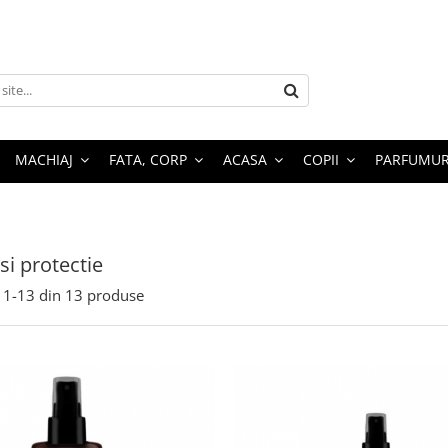
MACHIAJ
FATA, CORP
ACASA
COPII
PARFUMUR
si protectie
1-
13
din
13
produse