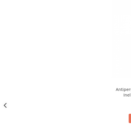
Bureti make-up
Genti cosmetice
Oglinzi cosmetice
Pensule make-up
Antiper
Ine