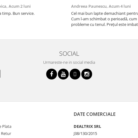
oica,
Acum 2 luni
Andreea Paunescu,
Acum 4 luni
a timp. Bun service.
Cel mai bun lapte demachiant pentr
Cum l-am schimbat o perioadă, cum
probleme cu tenul. Prețul este imbat
SOCIAL
Urmareste-ne in social media
DATE COMERCIALE
 Plata
DEALTRIX SRL
e Retur
J38/130/2015