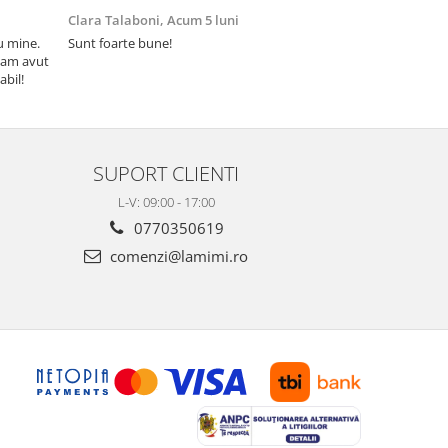
Clara Talaboni,
Acum 5 luni
Ionel Popa,
Acu
u mine.
Sunt foarte bune!
Sunt mulțumit 
 am avut
Mulțumesc și suc
abil!
SUPORT CLIENTI
L-V: 09:00 - 17:00
0770350619
comenzi@lamimi.ro