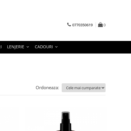
0770350619
0
I
LENJERIE
CADOURI
Ordoneaza: