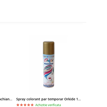
Pielor Amaranth Oil Lapte demachiant 260ml
Spray colorant par temporar Orkide 150ml
Achizitie verificata
Ac