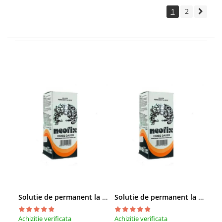
1
2
Solutie de permanent la rece Neofix 100ml
Solutie de permanent la rece Neofix 100ml
Achizitie verificata
Achizitie verificata
Achi