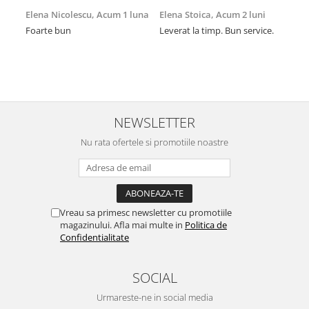
Elena Nicolescu,
Acum 1 luna
Elena Stoica,
Acum 2 luni
And
lun
Foarte bun
Leverat la timp. Bun service.
Cel
pen
sch
avu
Preț
NEWSLETTER
Nu rata ofertele si promotiile noastre
Vreau sa primesc newsletter cu promotiile
magazinului. Afla mai multe in
Politica de
Confidentialitate
SOCIAL
Urmareste-ne in social media