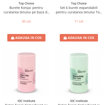
Top Choice
Top Choice
Burete Konjac pentru
Set 6 bureti expandabili
curatarea tenului pe baza de
pentru curatarea tenului Top
aloe, 0% plastic Top Choice
Choice 39461
37269
30 Lei
11 Lei
ADAUGA IN COS
ADAUGA IN COS
IDC Institute
IDC Institute