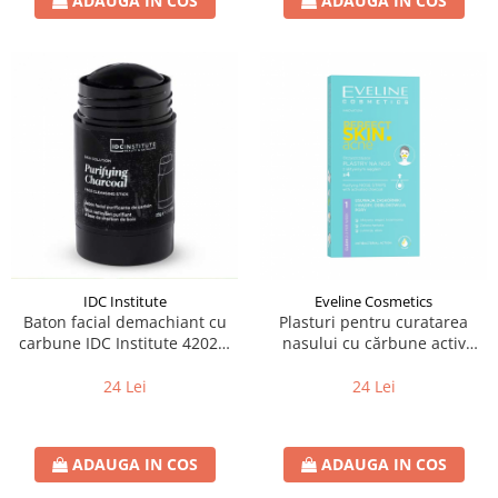
ADAUGA IN COS
ADAUGA IN COS
IDC Institute
Eveline Cosmetics
Baton facial demachiant cu
Plasturi pentru curatarea
carbune IDC Institute 42028,
nasului cu cărbune activ
25 g
Eveline Perfect Skin Acne
4buc.
24 Lei
24 Lei
ADAUGA IN COS
ADAUGA IN COS