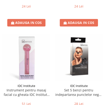
g
ovaz IDC Institute 42029, 25 g
24 Lei
24 Lei
ADAUGA IN COS
ADAUGA IN COS
IDC Institute
IDC Institute
Instrument pentru masaj
Set 5 benzi pentru
facial cu gheata IDC Institute
indepartarea punctelor negre
80062c
cu carbune activ IDC Institute
7700
51 Lei
28 Lei