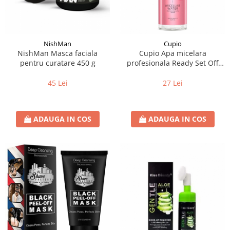
Instrumente cuticule
Bureti coc
Fard de obraz
Pensule unghii
Casca dus
Fixare machiaj
Cordelute
Fond de ten
Elastice, agrafe
Iluminator, contur
NishMan
Cupio
NishMan Masca faciala
Cupio Apa micelara
Pudra
pentru curatare 450 g
profesionala Ready Set Off
Ustensile, accesorii machiaj
250ml
45 Lei
27 Lei
Accesorii machiaj
Aparate machiaj
Bureti make-up
ADAUGA IN COS
ADAUGA IN COS
Genti cosmetice
Oglinzi cosmetice
Pensule make-up