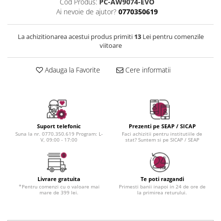
Instrumente cuticule
Bureti coc
Cod Produs:
PC-AW9074-EVO
Fard de obraz
Ai nevoie de ajutor?
0770350619
Pensule unghii
Casca dus
Fixare machiaj
Cordelute
Fond de ten
La achizitionarea acestui produs primiti
13
Lei pentru comenzile
Elastice, agrafe
Iluminator, contur
viitoare
Pudra
Ustensile, accesorii machiaj
Adauga la Favorite
Cere informatii
Accesorii machiaj
Aparate machiaj
Bureti make-up
Genti cosmetice
Suport telefonic
Prezenti pe SEAP / SICAP
Oglinzi cosmetice
Suna la nr. 0770.350.619 Program: L-
Faci achizitii pentru institutiile de
V, 09:00 - 17:00
stat? Suntem si pe SICAP / SEAP
Pensule make-up
Livrare gratuita
Te poti razgandi
*Pentru comenzi cu o valoare mai
Primesti banii inapoi in 24 de ore de
mare de 399 lei.
la primirea returului.