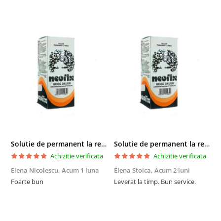
Solutie de permanent la rece Neofix 100ml
Solutie de permanent la rece Neofix 100ml
Achizitie verificata
Achizitie verificata
Elena Nicolescu,
Acum 1 luna
Elena Stoica,
Acum 2 luni
A
Foarte bun
Leverat la timp. Bun service.
C
p
o
p
i