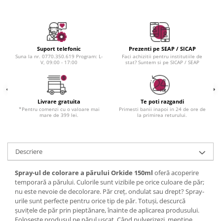
Suport telefonic
Prezenti pe SEAP / SICAP
Suna la nr. 0770.350.619 Program: L-
Faci achizitii pentru institutiile de
V, 09:00 - 17:00
stat? Suntem si pe SICAP / SEAP
Livrare gratuita
Te poti razgandi
*Pentru comenzi cu o valoare mai
Primesti banii inapoi in 24 de ore de
mare de 399 lei.
la primirea returului.
Descriere
Spray-ul de colorare a părului Orkide 150ml
oferă acoperire
temporară a părului. Culorile sunt vizibile pe orice culoare de păr;
nu este nevoie de decolorare. Păr creț, ondulat sau drept? Spray-
urile sunt perfecte pentru orice tip de păr. Totuși, descurcă
șuvițele de păr prin pieptănare, înainte de aplicarea produsului.
Folosește produsul pe părul uscat. Când pulverizezi, menține