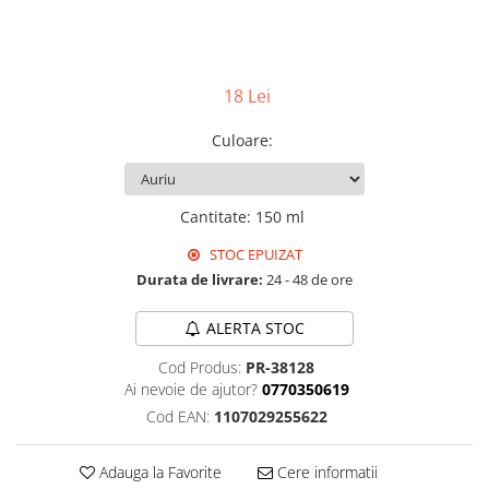
Instrumente cuticule
Bureti coc
Fard de obraz
Pensule unghii
Casca dus
Fixare machiaj
Cordelute
Fond de ten
Elastice, agrafe
Iluminator, contur
18 Lei
Pudra
Culoare
:
Ustensile, accesorii machiaj
Accesorii machiaj
Aparate machiaj
Cantitate
:
150 ml
Bureti make-up
STOC EPUIZAT
Genti cosmetice
Durata de livrare:
24 - 48 de ore
Oglinzi cosmetice
Pensule make-up
ALERTA STOC
Cod Produs:
PR-38128
Ai nevoie de ajutor?
0770350619
Cod EAN:
1107029255622
Adauga la Favorite
Cere informatii