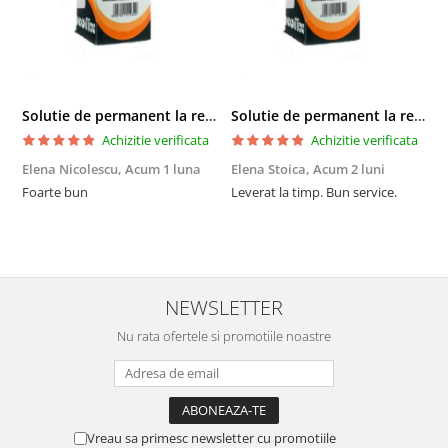
Solutie de permanent la rece Neofix 100ml
Solutie de permanent la rece Neofix 100ml
Achizitie verificata
Achizitie verificata
Elena Nicolescu,
Acum 1 luna
Elena Stoica,
Acum 2 luni
A
Foarte bun
Leverat la timp. Bun service.
C
p
o
p
i
NEWSLETTER
Nu rata ofertele si promotiile noastre
Vreau sa primesc newsletter cu promotiile