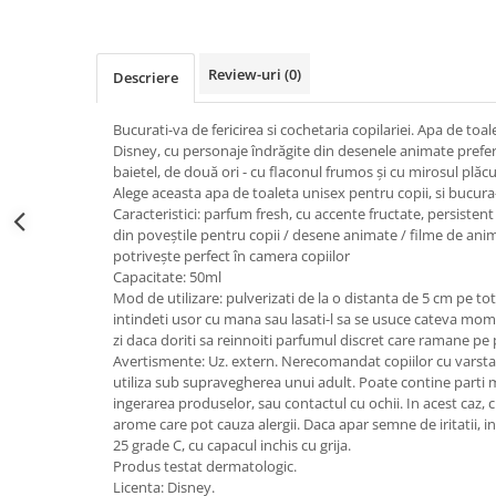
Kit-uri ustensile
Creion sprancene
Unghii tehnice
Styling
Oglinzi cosmetice
Fard / pudra sprancene
Acril
Pelerine, sorturi
Ceara par
Review-uri
(0)
Gel sprancene
Descriere
Geluri UV
Perii, piepteni
Crema par
Pensete si forfecute
Kit-uri manichiura
Protectie, igienizare
Gel de par
Bucurati-va de fericirea si cochetaria copilariei. Apa de toal
Perie sprancene
Lichide, solutii de pregatire si fixare
Pulverizatoare
Pudra coafat
Disney, cu personaje îndrăgite din desenele animate prefera
Ten
Nail ART
baietel, de două ori - cu flaconul frumos și cu mirosul plăcu
Spray fixativ
Alege aceasta apa de toaleta unisex pentru copii, si bucura-
Baza machiaj
Oja semipermanenta
Spuma coafat
Caracteristici: parfum fresh, cu accente fructate, persisten
BB / CC Cream
Pile si buffere
Ustensile, accesorii coafat
din poveștile pentru copii / desene animate / filme de ani
Corector
potrivește perfect în camera copiilor
Polygel
Ace coc, agrafe
Capacitate: 50ml
Fard de obraz
Recipienti, suporti
Bigudiuri
Mod de utilizare: pulverizati de la o distanta de 5 cm pe tot 
Fixare machiaj
Sabloane, tipsuri
intindeti usor cu mana sau lasati-l sa se usuce cateva mome
Bureti coc
zi daca doriti sa reinnoiti parfumul discret care ramane pe p
Fond de ten
Ustensile unghii tehnice
Casca dus
Avertismente: Uz. extern. Nerecomandat copiilor cu varsta
Iluminator, contur
Ustensile unghii
Cordelute
utiliza sub supravegherea unui adult. Poate contine parti mic
Pudra
ingerarea produselor, sau contactul cu ochii. In acest caz, c
Forfecute
Elastice, agrafe
arome care pot cauza alergii. Daca apar semne de iritatii, in
Ustensile, accesorii machiaj
Instrumente cuticule
25 grade C, cu capacul inchis cu grija.
Accesorii machiaj
Pensule unghii
Produs testat dermatologic.
Licenta: Disney.
Aparate machiaj