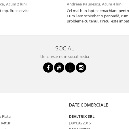
ica,
Acum 2 luni
Andreea Paunescu,
Acum 4 luni
 timp. Bun service.
Cel mai bun lapte demachiant pentr
Cum l-am schimbat o perioadă, cum
probleme cu tenul. Prețul este imbat
SOCIAL
Urmareste-ne in social media
DATE COMERCIALE
 Plata
DEALTRIX SRL
e Retur
J38/130/2015