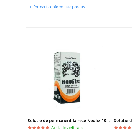
Bureti make-up
Informatii conformitate produs
Genti cosmetice
Oglinzi cosmetice
Pensule make-up
Solutie de permanent la rece Neofix 100ml
Achizitie verificata