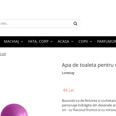
MACHIAJ
FATA, CORP
ACASA
COPII
PARFUMUR
0 ml
Apa de toaleta pentru c
Lorenay
44 Lei
Bucurati-va de fericirea si cochetari
personaje îndrăgite din desenele an
ori - cu flaconul frumos și cu mirosu