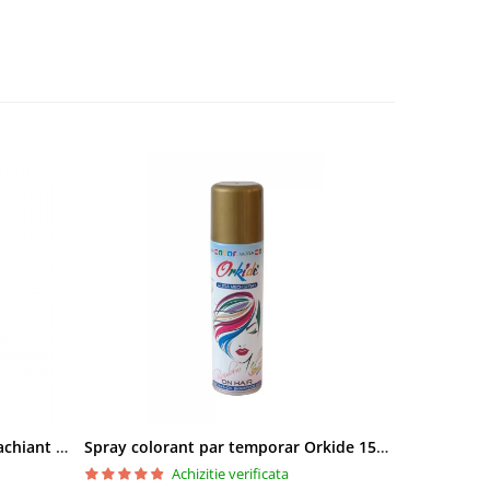
Pielor Amaranth Oil Lapte demachiant 260ml
Spray colorant par temporar Orkide 150ml
Achizitie verificata