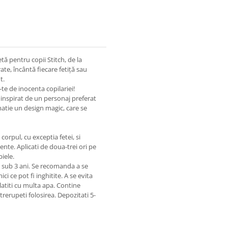
etă pentru copii Stitch, de la
te, încântă fiecare fetiță sau
t.
te de inocenta copilariei!
t inspirat de un personaj preferat
matie un design magic, care se
corpul, cu exceptia fetei, si
nte. Aplicati de doua-trei ori pe
iele.
 sub 3 ani. Se recomanda a se
i ce pot fi inghitite. A se evita
latiti cu multa apa. Contine
trerupeti folosirea. Depozitati 5-