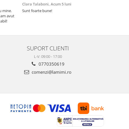
Clara Talaboni,
Acum 5 luni
Ionel Popa,
u mine.
Sunt foarte bune!
Sunt mulțumi
 am avut
Mulțumesc și 
abil!
SUPORT CLIENTI
L-V: 09:00 - 17:00
0770350619
comenzi@lamimi.ro