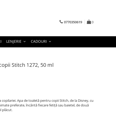
0770350619
0
I
LENJERIE
CADOURI
opii Stitch 1272, 50 ml
a copilariei. Apa de toaletă pentru copii Stitch, de la Disney, cu
imate preferate, încântă fiecare fetiță sau baietel, de două
l plăcut.