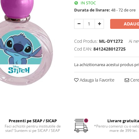
IN STOC
Durata de livrare:
48 - 72 de ore
ADAUG
Cod Produs:
ML-DY1272
Ai ne
Cod EAN:
8412428012725
La achizitionarea acestui produs pr
Adauga la Favorite
Cere 
Prezenti pe SEAP / SICAP
Livrare gratuit
Faci achizitii pentru institutiile de
*Pentru comenzi cu o val
stat? Suntem si pe SICAP / SEAP
mare de 399 lei.