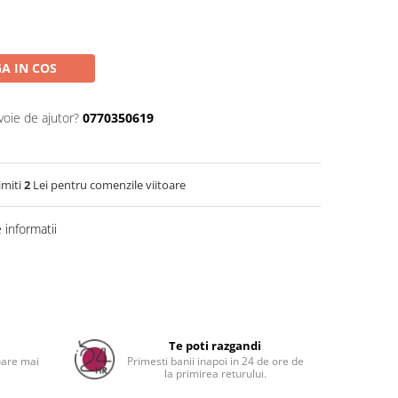
A IN COS
voie de ajutor?
0770350619
imiti
2
Lei pentru comenzile viitoare
informatii
a
Te poti razgandi
oare mai
Primesti banii inapoi in 24 de ore de
la primirea returului.