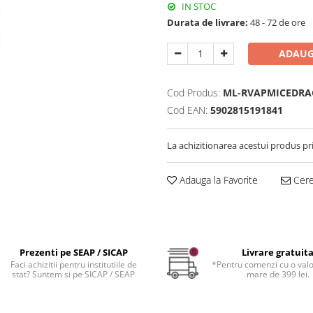
IN STOC
Durata de livrare:
48 - 72 de ore
ADAUG
Cod Produs:
ML-RVAPMICEDRA
Cod EAN:
5902815191841
La achizitionarea acestui produs pr
Adauga la Favorite
Cere 
Prezenti pe SEAP / SICAP
Livrare gratuit
Faci achizitii pentru institutiile de
*Pentru comenzi cu o val
stat? Suntem si pe SICAP / SEAP
mare de 399 lei.