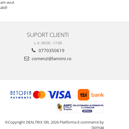
 am avut
Mulțumesc și 
abil!
SUPORT CLIENTI
L-V: 09:00 - 17:00
0770350619
comenzi@lamimi.ro
©Copyright DEALTRIX SRL 2026
Platforma E-commerce by
Gomag