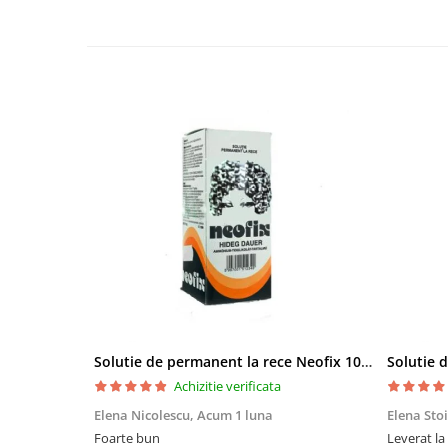
Bureti make-up
Genti cosmetice
Oglinzi cosmetice
Pensule make-up
Solutie de permanent la rece Neofix 100ml
Achizitie verificata
Elena Nicolescu,
Acum 1 luna
Elena Sto
Foarte bun
Leverat la