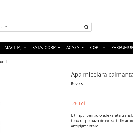
MACHIAJ
FATA, CORP
ACASA
COPII
PARFUMUR
00ml
Apa micelara calmant
Revers
26 Lei
E timpul pentru o adevarata transfor
tenului, pe baza de extract din arb
antipigmentare