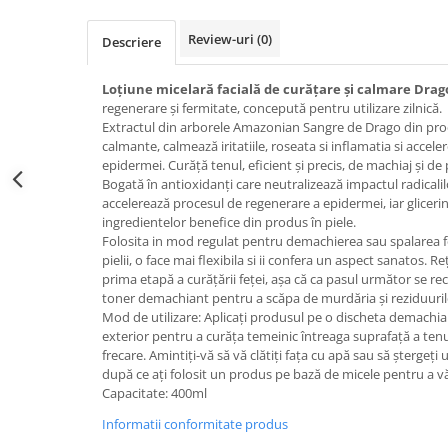
Kit-uri ustensile
Creion sprancene
Unghii tehnice
Styling
Oglinzi cosmetice
Review-uri
(0)
Descriere
Fard / pudra sprancene
Acril
Pelerine, sorturi
Ceara par
Gel sprancene
Geluri UV
Perii, piepteni
Crema par
Loțiune micelară facială de curățare și calmare Drag
Pensete si forfecute
Kit-uri manichiura
Protectie, igienizare
Gel de par
regenerare și fermitate, concepută pentru utilizare zilnică.
Perie sprancene
Extractul din arborele Amazonian Sangre de Drago din prod
Lichide, solutii de pregatire si fixare
Pulverizatoare
Pudra coafat
calmante, calmează iritatiile, roseata si inflamatia si accel
Ten
Nail ART
Spray fixativ
epidermei. Curăță tenul, eficient și precis, de machiaj și de
Baza machiaj
Oja semipermanenta
Spuma coafat
Bogată în antioxidanți care neutralizează impactul radicalil
accelerează procesul de regenerare a epidermei, iar glicer
BB / CC Cream
Pile si buffere
Ustensile, accesorii coafat
ingredientelor benefice din produs în piele.
Corector
Polygel
Ace coc, agrafe
Folosita in mod regulat pentru demachierea sau spalarea fe
Fard de obraz
Recipienti, suporti
pielii, o face mai flexibila si ii confera un aspect sanatos.
Reț
Bigudiuri
prima etapă a curățării feței, așa că ca pasul următor se r
Fixare machiaj
Sabloane, tipsuri
Bureti coc
toner demachiant pentru a scăpa de murdăria și reziduurile
Fond de ten
Ustensile unghii tehnice
Mod de utilizare: Aplicați produsul pe o discheta demachia
Casca dus
Iluminator, contur
exterior pentru a curăța temeinic întreaga suprafață a tenul
Ustensile unghii
Cordelute
frecare. Amintiți-vă să vă clătiți fața cu apă sau să ștergeț
Pudra
Forfecute
Elastice, agrafe
după ce ați folosit un produs pe bază de micele pentru a v
Ustensile, accesorii machiaj
Capacitate: 400ml
Instrumente cuticule
Accesorii machiaj
Pensule unghii
Informatii conformitate produs
Aparate machiaj