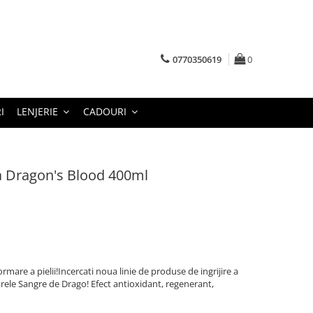
0770350619
0
I
LENJERIE
CADOURI
a Dragon's Blood 400ml
mare a pielii!Incercati noua linie de produse de ingrijire a
orele Sangre de Drago! Efect antioxidant, regenerant,