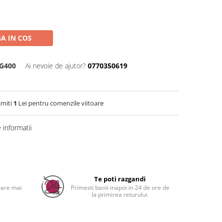
A IN COS
G400
Ai nevoie de ajutor?
0770350619
imiti
1
Lei pentru comenzile viitoare
informatii
Distribuie
pe
Facebook
a
Te poti razgandi
oare mai
Primesti banii inapoi in 24 de ore de
la primirea returului.