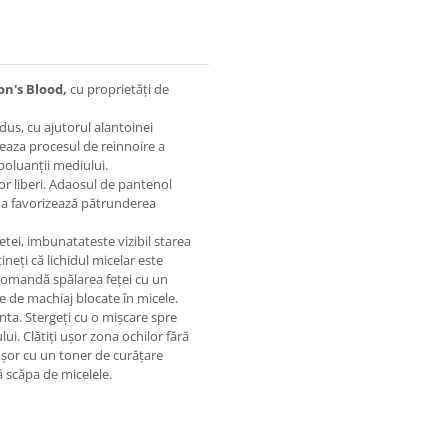
on's Blood,
cu proprietăți de
us, cu ajutorul alantoinei
ereaza procesul de reinnoire a
 poluanții mediului.
or liberi. Adaosul de pantenol
ina favorizează pătrunderea
tei, imbunatateste vizibil starea
ineți că lichidul micelar este
ecomandă spălarea feței cu un
 de machiaj blocate în micele.
nta. Stergeți cu o mișcare spre
ui. Clătiți ușor zona ochilor fără
i ușor cu un toner de curățare
ă scăpa de micelele.