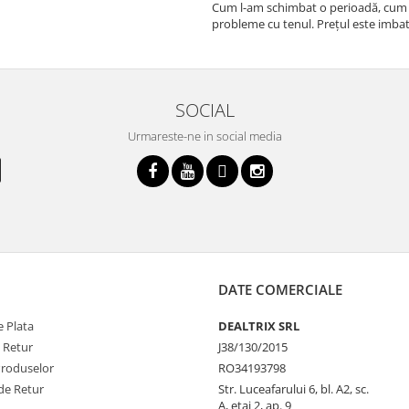
Cum l-am schimbat o perioadă, cum
probleme cu tenul. Prețul este imbat
SOCIAL
Urmareste-ne in social media
DATE COMERCIALE
 Plata
DEALTRIX SRL
e Retur
J38/130/2015
Produselor
RO34193798
de Retur
Str. Luceafarului 6, bl. A2, sc.
A, etaj 2, ap. 9