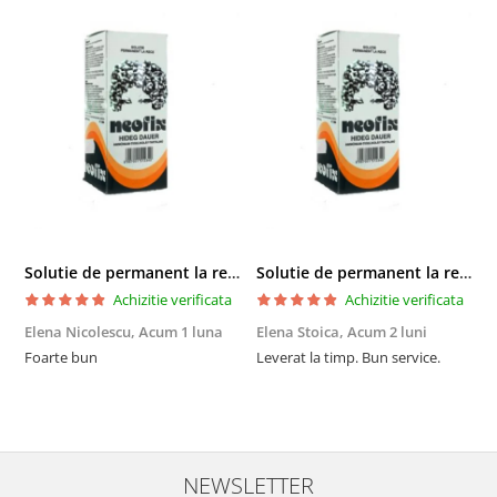
Solutie de permanent la rece Neofix 100ml
Solutie de permanent la rece Neofix 100ml
Achizitie verificata
Achizitie verificata
Elena Nicolescu,
Acum 1 luna
Elena Stoica,
Acum 2 luni
A
Foarte bun
Leverat la timp. Bun service.
C
p
o
p
i
NEWSLETTER