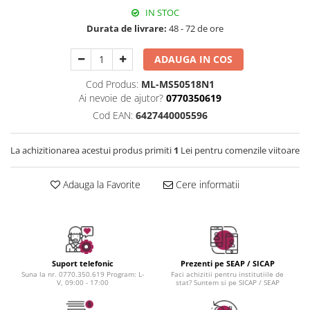
Instrumente cuticule
Bureti coc
Fard de obraz
IN STOC
Pensule unghii
Casca dus
Fixare machiaj
Durata de livrare:
48 - 72 de ore
Cordelute
Fond de ten
Elastice, agrafe
Iluminator, contur
ADAUGA IN COS
Pudra
Cod Produs:
ML-MS50518N1
Ustensile, accesorii machiaj
Ai nevoie de ajutor?
0770350619
Cod EAN:
6427440005596
Accesorii machiaj
Aparate machiaj
La achizitionarea acestui produs primiti
1
Lei pentru comenzile viitoare
Bureti make-up
Genti cosmetice
Adauga la Favorite
Cere informatii
Oglinzi cosmetice
Pensule make-up
Suport telefonic
Prezenti pe SEAP / SICAP
Suna la nr. 0770.350.619 Program: L-
Faci achizitii pentru institutiile de
V, 09:00 - 17:00
stat? Suntem si pe SICAP / SEAP