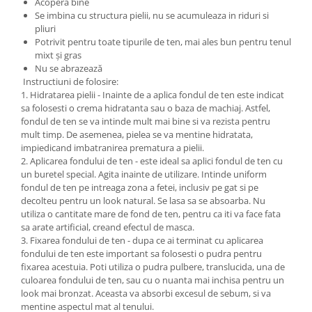
Acoperă bine
Se imbina cu structura pielii, nu se acumuleaza in riduri si
pliuri
Potrivit pentru toate tipurile de ten, mai ales bun pentru tenul
mixt și gras
Nu se abrazează
Instructiuni de folosire:
1. Hidratarea pielii - Inainte de a aplica fondul de ten este indicat
sa folosesti o crema hidratanta sau o baza de machiaj. Astfel,
fondul de ten se va intinde mult mai bine si va rezista pentru
mult timp. De asemenea, pielea se va mentine hidratata,
impiedicand imbatranirea prematura a pielii.
2. Aplicarea fondului de ten - este ideal sa aplici fondul de ten cu
un buretel special.
Agita inainte de utilizare.
Intinde uniform
fondul de ten pe
intreaga zona a fetei, inclusiv pe gat si pe
decolteu pentru un look natural.
Se lasa sa se absoarba.
Nu
utiliza o cantitate mare de fond de ten, pentru ca iti va face fata
sa arate artificial, creand efectul de masca.
3. Fixarea fondului de ten - dupa ce ai terminat cu aplicarea
fondului de ten este important sa folosesti o pudra pentru
fixarea acestuia. Poti utiliza o pudra pulbere, translucida, una de
culoarea fondului de ten, sau cu o nuanta mai inchisa pentru un
look mai bronzat. Aceasta va absorbi excesul de sebum, si va
mentine aspectul mat al tenului.