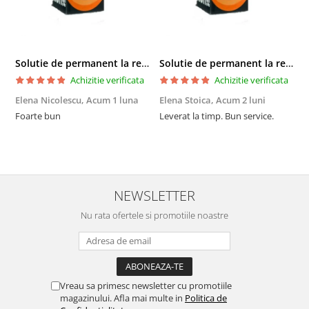
Solutie de permanent la rece Neofix 100ml
Solutie de permanent la rece Neofix 100ml
Achizitie verificata
Achizitie verificata
Elena Nicolescu,
Acum 1 luna
Elena Stoica,
Acum 2 luni
A
Foarte bun
Leverat la timp. Bun service.
C
p
o
p
i
NEWSLETTER
Nu rata ofertele si promotiile noastre
Vreau sa primesc newsletter cu promotiile
magazinului. Afla mai multe in
Politica de