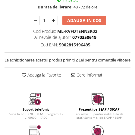
IN STOC
Instrumente cuticule
Bureti coc
Fard de obraz
Durata de livrare:
48 - 72 de ore
Pensule unghii
Casca dus
Fixare machiaj
Cordelute
Fond de ten
ADAUGA IN COS
Elastice, agrafe
Iluminator, contur
Cod Produs:
ML-RVFDTENNSK02
Pudra
Ai nevoie de ajutor?
0770350619
Ustensile, accesorii machiaj
Cod EAN:
5902815196495
Accesorii machiaj
Aparate machiaj
La achizitionarea acestui produs primiti
2
Lei pentru comenzile viitoare
Bureti make-up
Genti cosmetice
Adauga la Favorite
Cere informatii
Oglinzi cosmetice
Pensule make-up
Suport telefonic
Prezenti pe SEAP / SICAP
Suna la nr. 0770.350.619 Program: L-
Faci achizitii pentru institutiile de
V, 09:00 - 17:00
stat? Suntem si pe SICAP / SEAP