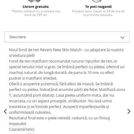
Livrare gratuita
Te poti razgandi
*Pentru comenzi cu o valoare mai
Primesti banii inapoi in 24 de ore de
mare de 399 lei.
la primirea returului.
Descriere
Noul fond de ten Revers New Skin Match - cu adaptare la nuanta
si textura pielii
Fond de ten matifiant recomandat tuturor tipurilor de ten, in
special tenului mixt si gras. Se îmbină perfect cu pielea, oferind un
machiaj natural, de lungă durată, de pana la 10 ore, cu efect
pudrat si matifiant imediat.
Oferă o acoperire puternică, fără efect de mască. Se îmbină
perfect cu pielea, hidratând anumite părți ale feței. Matifiază zona
T, ascunzând porii dilatați. Lasa pielea uniform mata, dar nu
incarcata, cu un aspect proaspăt, strălucitor. Nu lasă urme
inestetice și se întinde perfect. Acoperă imperfecțiunile și
uniformizează culoarea.
Rezultatul final este o piele netedă, radiantă, cu un finisaj
impecabil.
Caaracteristici: