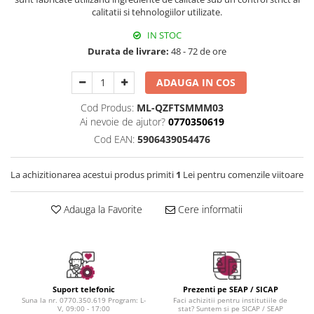
Instrumente cuticule
Bureti coc
Fard de obraz
calitatii si tehnologiilor utilizate.
Pensule unghii
Casca dus
Fixare machiaj
IN STOC
Cordelute
Fond de ten
Durata de livrare:
48 - 72 de ore
Elastice, agrafe
Iluminator, contur
Pudra
ADAUGA IN COS
Ustensile, accesorii machiaj
Cod Produs:
ML-QZFTSMMM03
Accesorii machiaj
Ai nevoie de ajutor?
0770350619
Aparate machiaj
Cod EAN:
5906439054476
Bureti make-up
Genti cosmetice
La achizitionarea acestui produs primiti
1
Lei pentru comenzile viitoare
Oglinzi cosmetice
Pensule make-up
Adauga la Favorite
Cere informatii
Suport telefonic
Prezenti pe SEAP / SICAP
Suna la nr. 0770.350.619 Program: L-
Faci achizitii pentru institutiile de
V, 09:00 - 17:00
stat? Suntem si pe SICAP / SEAP