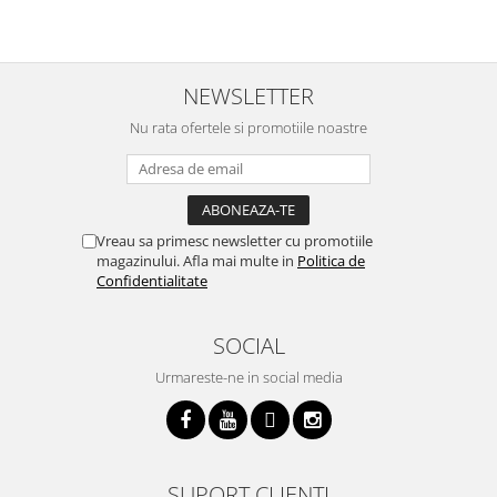
o
p
i
NEWSLETTER
Nu rata ofertele si promotiile noastre
Vreau sa primesc newsletter cu promotiile
magazinului. Afla mai multe in
Politica de
Confidentialitate
SOCIAL
Urmareste-ne in social media
SUPORT CLIENTI