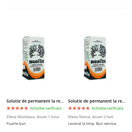
Solutie de permanent la rece Neofix 100ml
Solutie de permanent la rece Neofix 100ml
Achizitie verificata
Achizitie verificata
Elena Nicolescu,
Acum 1 luna
Elena Stoica,
Acum 2 luni
A
Foarte bun
Leverat la timp. Bun service.
C
p