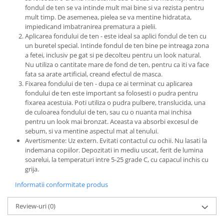
fondul de ten se va intinde mult mai bine si va rezista pentru
mult timp. De asemenea, pielea se va mentine hidratata,
impiedicand imbatranirea prematura a pielii.
Aplicarea fondului de ten - este ideal sa aplici fondul de ten cu
un buretel special. Intinde fondul de ten bine pe intreaga zona
a fetei, inclusiv pe gat si pe decolteu pentru un look natural.
Nu utiliza o cantitate mare de fond de ten, pentru ca iti va face
fata sa arate artificial, creand efectul de masca.
Fixarea fondului de ten - dupa ce ai terminat cu aplicarea
fondului de ten este important sa folosesti o pudra pentru
fixarea acestuia. Poti utiliza o pudra pulbere, translucida, una
de culoarea fondului de ten, sau cu o nuanta mai inchisa
pentru un look mai bronzat. Aceasta va absorbi excesul de
sebum, si va mentine aspectul mat al tenului.
Avertismente: Uz extern. Evitati contactul cu ochii. Nu lasati la
indemana copiilor. Depozitati in mediu uscat, ferit de lumina
soarelui, la temperaturi intre 5-25 grade C, cu capacul inchis cu
grija.
Informatii conformitate produs
Review-uri
(0)