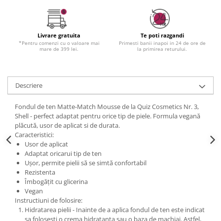
Livrare gratuita
Te poti razgandi
*Pentru comenzi cu o valoare mai
Primesti banii inapoi in 24 de ore de
mare de 399 lei.
la primirea returului.
Descriere
Fondul de ten Matte-Match Mousse de la Quiz Cosmetics Nr. 3,
Shell - perfect adaptat pentru orice tip de piele. Formula vegană
plăcută, usor de aplicat si de durata.
Caracteristici:
Usor de aplicat
Adaptat oricarui tip de ten
Ușor, permite pielii să se simtă confortabil
Rezistenta
Îmbogățit cu glicerina
Vegan
Instructiuni de folosire:
Hidratarea pielii - Inainte de a aplica fondul de ten este indicat
sa folosesti o crema hidratanta sau o baza de machiaj. Astfel,