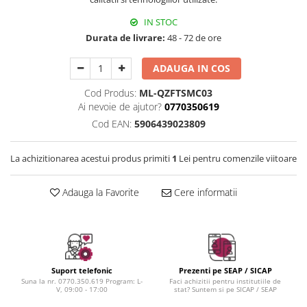
Instrumente cuticule
Bureti coc
Fard de obraz
Pensule unghii
Casca dus
IN STOC
Fixare machiaj
Cordelute
Durata de livrare:
48 - 72 de ore
Fond de ten
Elastice, agrafe
Iluminator, contur
ADAUGA IN COS
Pudra
Cod Produs:
ML-QZFTSMC03
Ustensile, accesorii machiaj
Ai nevoie de ajutor?
0770350619
Accesorii machiaj
Cod EAN:
5906439023809
Aparate machiaj
Bureti make-up
La achizitionarea acestui produs primiti
1
Lei pentru comenzile viitoare
Genti cosmetice
Oglinzi cosmetice
Adauga la Favorite
Cere informatii
Pensule make-up
Suport telefonic
Prezenti pe SEAP / SICAP
Suna la nr. 0770.350.619 Program: L-
Faci achizitii pentru institutiile de
V, 09:00 - 17:00
stat? Suntem si pe SICAP / SEAP