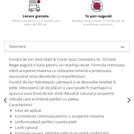
Livrare gratuita
Te poti razgandi
*Pentru comenzi cu o valoare mai
Primesti banii inapoi in 24 de ore de
mare de 399 lei.
la primirea returului.
Descriere
Fondul de ten stick Matt & Cover Quiz Cosmetics Nr. 03 Dark
Beige asigură o baza pentru un machiaj reușit. Formula cremoasa
oferă acoperire maxima cu utilizarea minimă a produsului,
ascunzând orice decolorări și imperfecțiuni.
Fondul de ten hidratează, calmează și se absoarbe imediat în
piele. Descoperă cât de plăcut si ușor poate fi machiajul cu
ajutorul unui fond de ten stick! Rezultat natural și acoperire
ridicată care se îmbină perfect cu pielea.
Caracteristici:
Usor de aplicat
Consistenta cremoasa pentru o acoperire maxima
Uniformizează perfect nuanța pielii
Look natural
Formula ușoara, permite pielii să se simtă confortabil