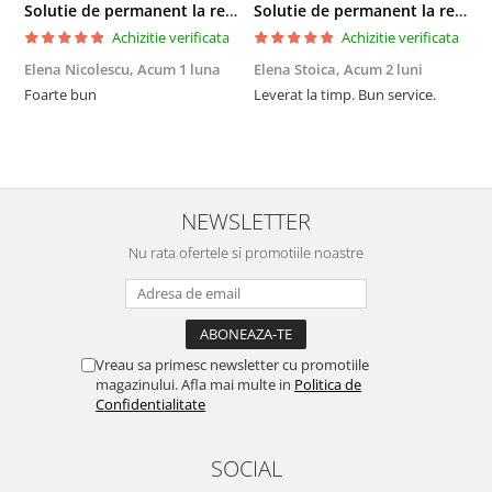
Solutie de permanent la rece Neofix 100ml
Solutie de permanent la rece Neofix 100ml
Achizitie verificata
Achizitie verificata
Elena Nicolescu,
Acum 1 luna
Elena Stoica,
Acum 2 luni
A
Foarte bun
Leverat la timp. Bun service.
C
p
o
p
i
NEWSLETTER
Nu rata ofertele si promotiile noastre
Vreau sa primesc newsletter cu promotiile
magazinului. Afla mai multe in
Politica de
Confidentialitate
SOCIAL