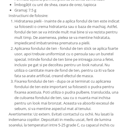
Îmbogățit cu unt de shea, ceara de orez, tapioca
Gramaj: 7.5 g
Instructiuni de folosire:
Hidratarea pielii - Inainte de a aplica fondul de ten este indicat
sa folosesti o crema hidratanta sau o baza de machiaj. Astfel,
fondul de ten se va intinde mult mai bine si va rezista pentru
mult timp. De asemenea, pielea se va mentine hidratata,
impiedicand imbatranirea prematura a pielii.
Aplicarea fondului de ten - fondul de ten stick se aplica foarte
usor, apoi trebuie uniformizat cu o pensula sau un buretel
special. Intinde fondul de ten bine pe intreaga zona a fetei,
inclusiv pe gat si pe decolteu pentru un look natural. Nu
utiliza o cantitate mare de fond de ten, pentru ca iti va face
fata sa arate artificial, creand efectul de masca.
Fixarea fondului de ten - dupa ce ai terminat cu aplicarea
fondului de ten este important sa folosesti o pudra pentru
fixarea acestuia. Poti utiliza o pudra pulbere, translucida, una
de culoarea fondului de ten, sau cu o nuanta mai inchisa
pentru un look mai bronzat. Aceasta va absorbi excesul de
sebum, si va mentine aspectul mat al tenului.
Avertismente: Uz extern. Evitati contactul cu ochii. Nu lasati la
indemana copiilor. Depozitati in mediu uscat, ferit de lumina
soarelui, la temperaturi intre 5-25 grade C, cu capacul inchis cu