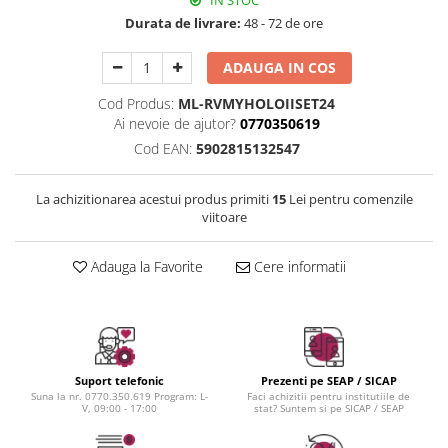
IN STOC
Instrumente cuticule
Bureti coc
Fard de obraz
Durata de livrare:
48 - 72 de ore
Pensule unghii
Casca dus
Fixare machiaj
Cordelute
Fond de ten
ADAUGA IN COS
Elastice, agrafe
Iluminator, contur
Cod Produs:
ML-RVMYHOLOIISET24
Pudra
Ai nevoie de ajutor?
0770350619
Ustensile, accesorii machiaj
Cod EAN:
5902815132547
Accesorii machiaj
Aparate machiaj
La achizitionarea acestui produs primiti
15
Lei pentru comenzile
viitoare
Bureti make-up
Genti cosmetice
Adauga la Favorite
Cere informatii
Oglinzi cosmetice
Pensule make-up
Suport telefonic
Prezenti pe SEAP / SICAP
Suna la nr. 0770.350.619 Program: L-
Faci achizitii pentru institutiile de
V, 09:00 - 17:00
stat? Suntem si pe SICAP / SEAP