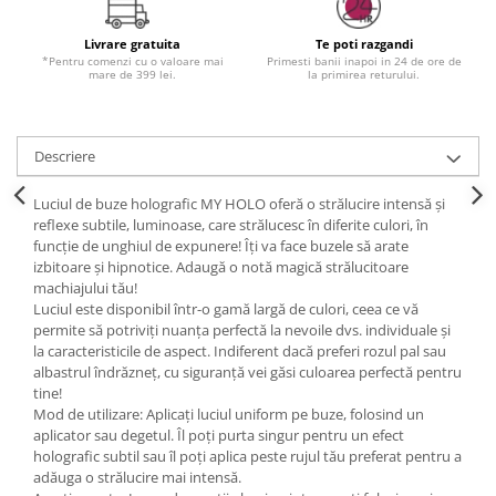
Livrare gratuita
Te poti razgandi
*Pentru comenzi cu o valoare mai
Primesti banii inapoi in 24 de ore de
mare de 399 lei.
la primirea returului.
Descriere
Luciul de buze holografic MY HOLO oferă o strălucire intensă și
reflexe subtile, luminoase, care strălucesc în diferite culori, în
funcție de unghiul de expunere! Îți va face buzele să arate
izbitoare și hipnotice. Adaugă o notă magică strălucitoare
machiajului tău!
Luciul este disponibil într-o gamă largă de culori, ceea ce vă
permite să potriviți nuanța perfectă la nevoile dvs. individuale și
la caracteristicile de aspect. Indiferent dacă preferi rozul pal sau
albastrul îndrăzneț, cu siguranță vei găsi culoarea perfectă pentru
tine!
Mod de utilizare: Aplicați luciul uniform pe buze, folosind un
aplicator sau degetul. Îl poți purta singur pentru un efect
holografic subtil sau îl poți aplica peste rujul tău preferat pentru a
adăuga o strălucire mai intensă.