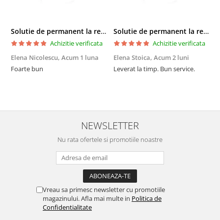
Solutie de permanent la rece Neofix 100ml
Solutie de permanent la rece Neofix 100ml
Achizitie verificata
Achizitie verificata
Elena Nicolescu,
Acum 1 luna
Elena Stoica,
Acum 2 luni
A
Foarte bun
Leverat la timp. Bun service.
C
p
o
p
i
NEWSLETTER
Nu rata ofertele si promotiile noastre
Vreau sa primesc newsletter cu promotiile
magazinului. Afla mai multe in
Politica de
Confidentialitate