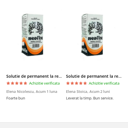
Solutie de permanent la rece Neofix 100ml
Solutie de permanent la rece Neofix 100ml
Achizitie verificata
Achizitie verificata
Elena Nicolescu,
Acum 1 luna
Elena Stoica,
Acum 2 luni
A
Foarte bun
Leverat la timp. Bun service.
C
p
o
p
i