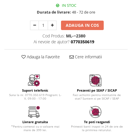
Instrumente cuticule
Bureti coc
Fixare machiaj
IN STOC
Pensule unghii
Casca dus
Fond de ten
Durata de livrare:
48 - 72 de ore
Cordelute
Iluminator, contur
Elastice, agrafe
Pudra
ADAUGA IN COS
Ustensile, accesorii machiaj
Cod Produs:
ML-~2380
Accesorii machiaj
Ai nevoie de ajutor?
0770350619
Aparate machiaj
Adauga la Favorite
Cere informatii
Bureti make-up
Genti cosmetice
Oglinzi cosmetice
Pensule make-up
Suport telefonic
Prezenti pe SEAP / SICAP
Suna la nr. 0770.350.619 Program: L-
Faci achizitii pentru institutiile de
V, 09:00 - 17:00
stat? Suntem si pe SICAP / SEAP
Livrare gratuita
Te poti razgandi
*Pentru comenzi cu o valoare mai
Primesti banii inapoi in 24 de ore de
mare de 399 lei.
la primirea returului.