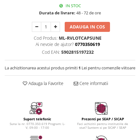
Instrumente cuticule
Bureti coc
Fard de obraz
IN STOC
Pensule unghii
Casca dus
Fixare machiaj
Durata de livrare:
48 - 72 de ore
Cordelute
Fond de ten
Elastice, agrafe
Iluminator, contur
ADAUGA IN COS
Pudra
Cod Produs:
ML-RVLOTCAPSUNE
Ustensile, accesorii machiaj
Ai nevoie de ajutor?
0770350619
Cod EAN:
5902815197232
Accesorii machiaj
Aparate machiaj
La achizitionarea acestui produs primiti
1
Lei pentru comenzile viitoare
Bureti make-up
Genti cosmetice
Adauga la Favorite
Cere informatii
Oglinzi cosmetice
Pensule make-up
Suport telefonic
Prezenti pe SEAP / SICAP
Suna la nr. 0770.350.619 Program: L-
Faci achizitii pentru institutiile de
V, 09:00 - 17:00
stat? Suntem si pe SICAP / SEAP