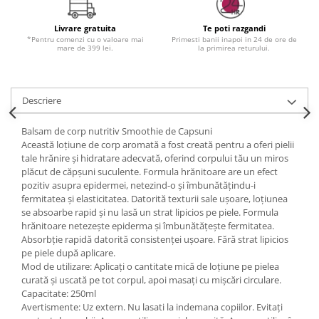
Livrare gratuita
Te poti razgandi
*Pentru comenzi cu o valoare mai
Primesti banii inapoi in 24 de ore de
mare de 399 lei.
la primirea returului.
Descriere
Balsam de corp nutritiv Smoothie de Capsuni
Această loțiune de corp aromată a fost creată pentru a oferi pielii
tale hrănire și hidratare adecvată, oferind corpului tău un miros
plăcut de căpșuni suculente. Formula hrănitoare are un efect
pozitiv asupra epidermei, netezind-o și îmbunătățindu-i
fermitatea și elasticitatea. Datorită texturii sale ușoare, loțiunea
se absoarbe rapid și nu lasă un strat lipicios pe piele. Formula
hrănitoare netezește epiderma și îmbunătățește fermitatea.
Absorbție rapidă datorită consistenței ușoare. Fără strat lipicios
pe piele după aplicare.
Mod de utilizare: Aplicați o cantitate mică de loțiune pe pielea
curată și uscată pe tot corpul, apoi masați cu mișcări circulare.
Capacitate: 250ml
Avertismente: Uz extern. Nu lasati la indemana copiilor. Evitați