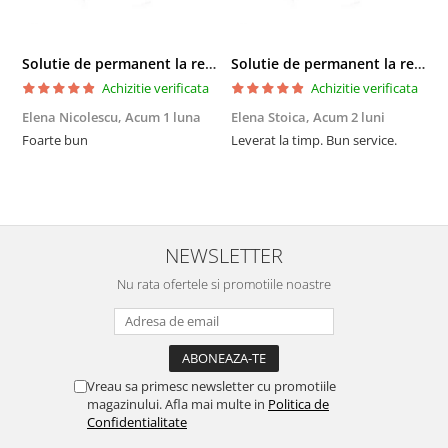
Solutie de permanent la rece Neofix 100ml
Solutie de permanent la rece Neofix 100ml
Achizitie verificata
Achizitie verificata
Elena Nicolescu,
Acum 1 luna
Elena Stoica,
Acum 2 luni
A
Foarte bun
Leverat la timp. Bun service.
C
p
o
p
i
NEWSLETTER
Nu rata ofertele si promotiile noastre
Vreau sa primesc newsletter cu promotiile
magazinului. Afla mai multe in
Politica de
Confidentialitate