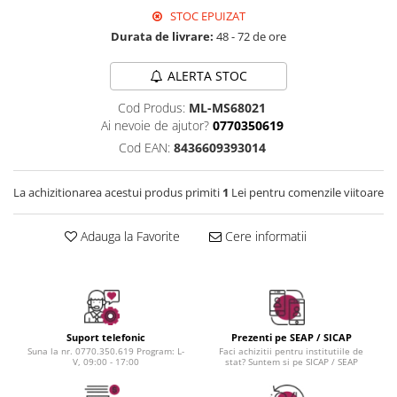
Instrumente cuticule
Bureti coc
Fard de obraz
STOC EPUIZAT
Pensule unghii
Casca dus
Fixare machiaj
Durata de livrare:
48 - 72 de ore
Cordelute
Fond de ten
Elastice, agrafe
Iluminator, contur
ALERTA STOC
Pudra
Cod Produs:
ML-MS68021
Ustensile, accesorii machiaj
Ai nevoie de ajutor?
0770350619
Cod EAN:
8436609393014
Accesorii machiaj
Aparate machiaj
La achizitionarea acestui produs primiti
1
Lei pentru comenzile viitoare
Bureti make-up
Genti cosmetice
Adauga la Favorite
Cere informatii
Oglinzi cosmetice
Pensule make-up
Suport telefonic
Prezenti pe SEAP / SICAP
Suna la nr. 0770.350.619 Program: L-
Faci achizitii pentru institutiile de
V, 09:00 - 17:00
stat? Suntem si pe SICAP / SEAP