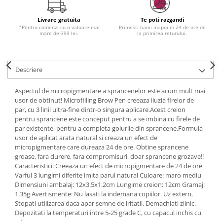
Livrare gratuita
Te poti razgandi
*Pentru comenzi cu o valoare mai
Primesti banii inapoi in 24 de ore de
mare de 399 lei.
la primirea returului.
Descriere
Aspectul de micropigmentare a sprancenelor este acum mult mai
usor de obtinut! Microfilling Brow Pen creeaza iluzia firelor de
par, cu 3 linii ultra-fine dintr-o singura aplicare.Acest creion
pentru sprancene este conceput pentru a se imbina cu firele de
par existente, pentru a completa golurile din sprancene.Formula
usor de aplicat arata natural si creaza un efect de
micropigmentare care dureaza 24 de ore. Obtine sprancene
groase, fara durere, fara compromisuri, doar sprancene grozave!!
Caracteristici: Creeaza un efect de micropigmentare de 24 de ore
Varful 3 lungimi diferite imita parul natural Culoare: maro mediu
Dimensiuni ambalaj: 12x3.5x1.2cm Lungime creion: 12cm Gramaj:
1.35g Avertismente: Nu lasati la indemana copiilor. Uz extern.
Stopati utilizarea daca apar semne de iritatii. Demachiati zilnic.
Depozitati la temperaturi intre 5-25 grade C, cu capacul inchis cu