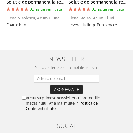
Solutie de permanent la rece Neofix 100ml
Solutie de permanent la rece Neofix 100ml
Achizitie verificata
Achizitie verificata
Elena Nicolescu,
Acum 1 luna
Elena Stoica,
Acum 2 luni
A
Foarte bun
Leverat la timp. Bun service.
C
p
o
p
i
NEWSLETTER
Nu rata ofertele si promotiile noastre
Vreau sa primesc newsletter cu promotiile
magazinului. Afla mai multe in
Politica de
Confidentialitate
SOCIAL