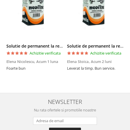
Solutie de permanent la rece Neofix 100ml
Solutie de permanent la rece Neofix 100ml
Achizitie verificata
Achizitie verificata
Elena Nicolescu,
Acum 1 luna
Elena Stoica,
Acum 2 luni
A
Foarte bun
Leverat la timp. Bun service.
C
p
o
p
i
NEWSLETTER
Nu rata ofertele si promotiile noastre