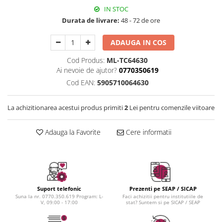
Instrumente cuticule
Bureti coc
Fixare machiaj
IN STOC
Pensule unghii
Casca dus
Fond de ten
Durata de livrare:
48 - 72 de ore
Cordelute
Iluminator, contur
Elastice, agrafe
Pudra
ADAUGA IN COS
Ustensile, accesorii machiaj
Cod Produs:
ML-TC64630
Accesorii machiaj
Ai nevoie de ajutor?
0770350619
Cod EAN:
5905710064630
Aparate machiaj
Bureti make-up
La achizitionarea acestui produs primiti
2
Lei pentru comenzile viitoare
Genti cosmetice
Oglinzi cosmetice
Adauga la Favorite
Cere informatii
Pensule make-up
Suport telefonic
Prezenti pe SEAP / SICAP
Suna la nr. 0770.350.619 Program: L-
Faci achizitii pentru institutiile de
V, 09:00 - 17:00
stat? Suntem si pe SICAP / SEAP