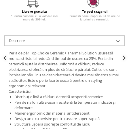
Livrare gratuita
Te poti razgandi
*Pentru comenzi cu o valoare mai
Primesti banii inapoi in 24 de ore de
mare de 399 lei.
la primirea returului.
Descriere
Peria de păr Top Choice Ceramic + Thermal Solution ușurează
munca stilistului reducând timpul de uscare cu 25%. Peria din
ceramică ajută la distribuirea uniformă a căldurii, reduce
electrizarea și oferă un plus de strălucire părului. Cuticulele sunt
închise iar părul nu se deshidratează ci devine mai sănătos și mai
strălucitor. Este o perie foarte ușoară pentru un styling
ergonomic și relaxant.
Caracteristici:
Distribuție lină a căldurii datorită acoperirii ceramice
Peri de nailon ultra-ușori rezistenti la temperaturi ridicate și
deformare
Mâner ergonomic din material antiderapant
Design unic cu aerisire pentru uscare super-rapidă
Structura ușoară sporește confortul de lucru