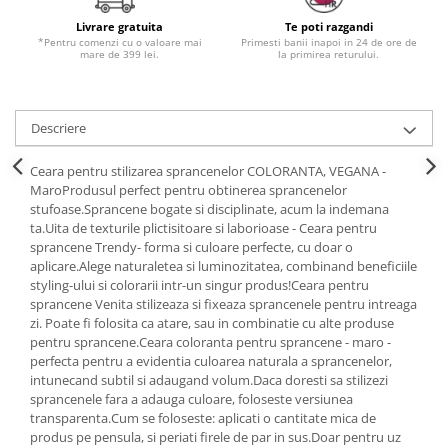
Livrare gratuita
Te poti razgandi
*Pentru comenzi cu o valoare mai
Primesti banii inapoi in 24 de ore de
mare de 399 lei.
la primirea returului.
Descriere
Ceara pentru stilizarea sprancenelor COLORANTA, VEGANA -
MaroProdusul perfect pentru obtinerea sprancenelor
stufoase.Sprancene bogate si disciplinate, acum la indemana
ta.Uita de texturile plictisitoare si laborioase - Ceara pentru
sprancene Trendy- forma si culoare perfecte, cu doar o
aplicare.Alege naturaletea si luminozitatea, combinand beneficiile
styling-ului si colorarii intr-un singur produs!Ceara pentru
sprancene Venita stilizeaza si fixeaza sprancenele pentru intreaga
zi. Poate fi folosita ca atare, sau in combinatie cu alte produse
pentru sprancene.Ceara coloranta pentru sprancene - maro -
perfecta pentru a evidentia culoarea naturala a sprancenelor,
intunecand subtil si adaugand volum.Daca doresti sa stilizezi
sprancenele fara a adauga culoare, foloseste versiunea
transparenta.Cum se foloseste: aplicati o cantitate mica de
produs pe pensula, si periati firele de par in sus.Doar pentru uz