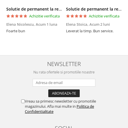
Solutie de permanent la rece Neofix 100ml
Solutie de permanent la rece Neofix 100ml
Achizitie verificata
Achizitie verificata
Elena Nicolescu,
Acum 1 luna
Elena Stoica,
Acum 2 luni
A
Foarte bun
Leverat la timp. Bun service.
C
p
o
p
i
NEWSLETTER
Nu rata ofertele si promotiile noastre
Vreau sa primesc newsletter cu promotiile
magazinului. Afla mai multe in
Politica de
Confidentialitate