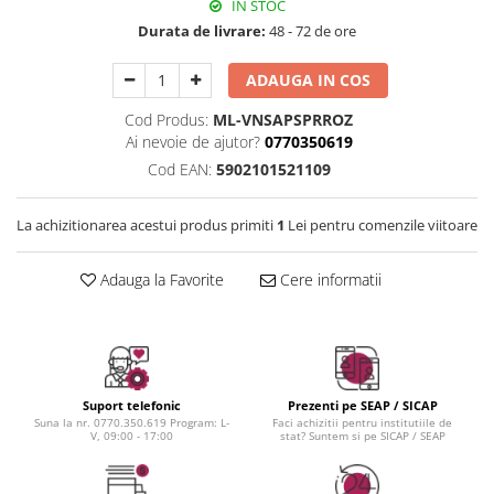
Instrumente cuticule
Bureti coc
IN STOC
Fixare machiaj
Pensule unghii
Casca dus
Durata de livrare:
48 - 72 de ore
Fond de ten
Cordelute
Iluminator, contur
ADAUGA IN COS
Elastice, agrafe
Pudra
Cod Produs:
ML-VNSAPSPRROZ
Ustensile, accesorii machiaj
Ai nevoie de ajutor?
0770350619
Accesorii machiaj
Cod EAN:
5902101521109
Aparate machiaj
Bureti make-up
La achizitionarea acestui produs primiti
1
Lei pentru comenzile viitoare
Genti cosmetice
Oglinzi cosmetice
Adauga la Favorite
Cere informatii
Pensule make-up
Suport telefonic
Prezenti pe SEAP / SICAP
Suna la nr. 0770.350.619 Program: L-
Faci achizitii pentru institutiile de
V, 09:00 - 17:00
stat? Suntem si pe SICAP / SEAP