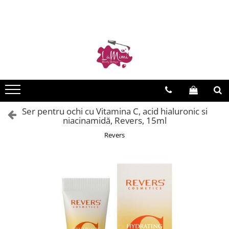
SALOANE
UNGHII
PAR
COSMETICA
MACHIAJ
FATA, CORP
ACASA
COPII
LENJERIE
CADOURI
Articole petrecere
Truse cosmetice
Ciorapi
Pentru ea
Aparatura saloane
Aparatura manichiura
Barba si mustata
Aparatura cosmetica
Buze
Ingrijire corp
Baie
Corp
Pentru el
Aparate de ras
Aspiratoare manichiura
After shave
Ceara epilat
Creion buze
Crema, lapte, lotiune
Irigatoare bucale
Bile efervescente
Masini de tuns
Lampi manichiura
Solutii de ras
Luciu, elixir de buze
Igiena si protectie
Crema si benzi depilatoare
Calatorie
Gel de dus
Ondulatoare de par
Pile electrice
Ulei de barba
Ruj
Produse pentru baie / dus
Hartie epilat
Ser pentru ochi cu Vitamina C, acid hialuronic si
Sclipici
Perii electrice
Sterilizatoare
Ustensile barba si mustata
Curatare si demachiere
Ulei de corp
Articole voiaj
niacinamidă, Revers, 15ml
Incalzitoare si decantoare
Spumant de baie
Placi de par
Manichiura clasica
Culoare
Ingrijire maini
Auto
Gene false
Revers
Kit-uri epilare
Fata
Uscatoare de par
Camera copilului
Ingrijirea unghiilor
Decolorare par
Ingrijire picioare
Adezivi si solutii
Masaj
Consumabile
Balsam, luciu buze
Nail ART
Oxidant
Jucarii
Extensii gene (fir cu fir)
Ingrijire ten
Uleiuri, creme masaj
Igiena dentara
Mobilier saloane
Oja clasica
Par permanent
Mobilier copii
Extensii gene banda
Ser, elixir
Parafina
Unghii false
Ustensile, accesorii vopsit
Spatii de joaca
Pasta de dinti
Posturi de lucru
Extensii gene smoc
Ustensile manichiura
Vopsea gene si sprancene
Spatule ceara
Relaxare
Periute de dinti
Scafa coafor
Intretinere gene
Nail ART
Vopsea par
Jucarii
Scaune, suporti
Permanent de gene
Uleiuri, creme
Aromaterapie
Extensii
Ucenici coafor
Pedichiura
Ustensile extensii gene
Sport
Par