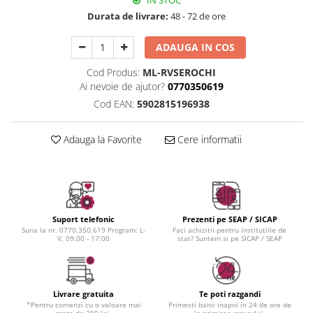
IN STOC
Instrumente cuticule
Bureti coc
Fard de obraz
Durata de livrare:
48 - 72 de ore
Pensule unghii
Casca dus
Fixare machiaj
Cordelute
Fond de ten
ADAUGA IN COS
Elastice, agrafe
Iluminator, contur
Cod Produs:
ML-RVSEROCHI
Pudra
Ai nevoie de ajutor?
0770350619
Ustensile, accesorii machiaj
Cod EAN:
5902815196938
Accesorii machiaj
Aparate machiaj
Adauga la Favorite
Cere informatii
Bureti make-up
Genti cosmetice
Oglinzi cosmetice
Pensule make-up
Suport telefonic
Prezenti pe SEAP / SICAP
Suna la nr. 0770.350.619 Program: L-
Faci achizitii pentru institutiile de
V, 09:00 - 17:00
stat? Suntem si pe SICAP / SEAP
Livrare gratuita
Te poti razgandi
*Pentru comenzi cu o valoare mai
Primesti banii inapoi in 24 de ore de