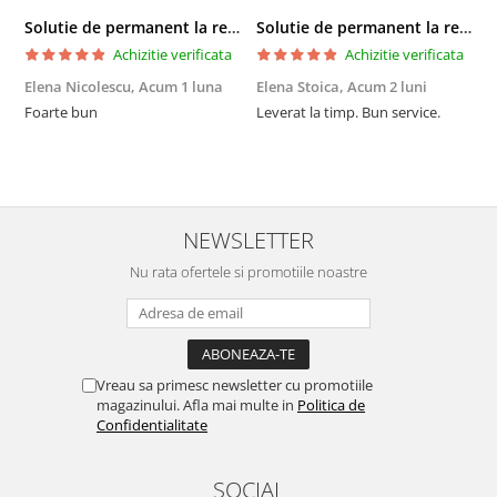
Solutie de permanent la rece Neofix 100ml
Solutie de permanent la rece Neofix 100ml
Achizitie verificata
Achizitie verificata
Elena Nicolescu,
Acum 1 luna
Elena Stoica,
Acum 2 luni
A
Foarte bun
Leverat la timp. Bun service.
C
p
o
p
i
NEWSLETTER
Nu rata ofertele si promotiile noastre
Vreau sa primesc newsletter cu promotiile
magazinului. Afla mai multe in
Politica de
Confidentialitate
SOCIAL