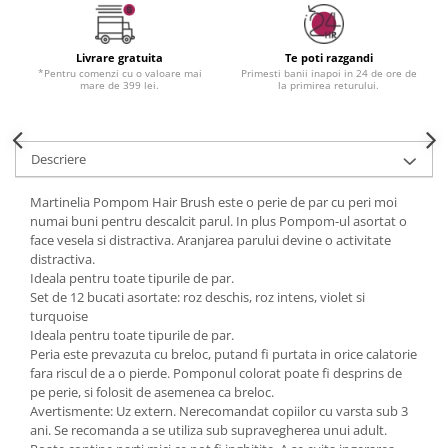
Livrare gratuita
Te poti razgandi
*Pentru comenzi cu o valoare mai
Primesti banii inapoi in 24 de ore de
mare de 399 lei.
la primirea returului.
Descriere
Martinelia Pompom Hair Brush este o perie de par cu peri moi
numai buni pentru descalcit parul. In plus Pompom-ul asortat o
face vesela si distractiva. Aranjarea parului devine o activitate
distractiva.
Ideala pentru toate tipurile de par.
Set de 12 bucati asortate: roz deschis, roz intens, violet si
turquoise
Ideala pentru toate tipurile de par.
Peria este prevazuta cu breloc, putand fi purtata in orice calatorie
fara riscul de a o pierde. Pomponul colorat poate fi desprins de
pe perie, si folosit de asemenea ca breloc.
Avertismente: Uz extern. Nerecomandat copiilor cu varsta sub 3
ani. Se recomanda a se utiliza sub supravegherea unui adult.