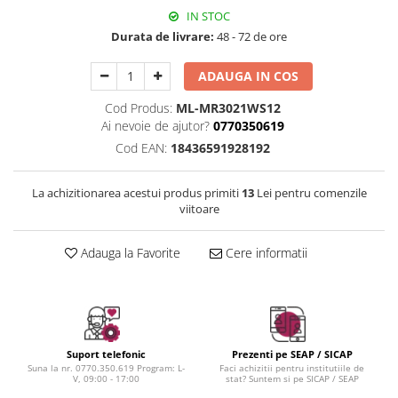
Instrumente cuticule
Bureti coc
Fard de obraz
IN STOC
Pensule unghii
Casca dus
Fixare machiaj
Durata de livrare:
48 - 72 de ore
Cordelute
Fond de ten
Elastice, agrafe
Iluminator, contur
ADAUGA IN COS
Pudra
Cod Produs:
ML-MR3021WS12
Ustensile, accesorii machiaj
Ai nevoie de ajutor?
0770350619
Cod EAN:
18436591928192
Accesorii machiaj
Aparate machiaj
La achizitionarea acestui produs primiti
13
Lei pentru comenzile
Bureti make-up
viitoare
Genti cosmetice
Oglinzi cosmetice
Adauga la Favorite
Cere informatii
Pensule make-up
Suport telefonic
Prezenti pe SEAP / SICAP
Suna la nr. 0770.350.619 Program: L-
Faci achizitii pentru institutiile de
V, 09:00 - 17:00
stat? Suntem si pe SICAP / SEAP