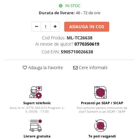
Instrumente cuticule
Bureti coc
Fard de obraz
IN STOC
Pensule unghii
Casca dus
Fixare machiaj
Durata de livrare:
48 - 72 de ore
Cordelute
Fond de ten
Elastice, agrafe
Iluminator, contur
ADAUGA IN COS
Pudra
Cod Produs:
ML-TC26638
Ustensile, accesorii machiaj
Ai nevoie de ajutor?
0770350619
Cod EAN:
5905710026638
Accesorii machiaj
Aparate machiaj
Adauga la Favorite
Cere informatii
Bureti make-up
Genti cosmetice
Oglinzi cosmetice
Pensule make-up
Suport telefonic
Prezenti pe SEAP / SICAP
Suna la nr. 0770.350.619 Program: L-
Faci achizitii pentru institutiile de
V, 09:00 - 17:00
stat? Suntem si pe SICAP / SEAP
Livrare gratuita
Te poti razgandi