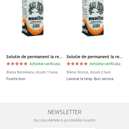
Solutie de permanent la rece Neofix 100ml
Solutie de permanent la rece Neofix 100ml
Achizitie verificata
Achizitie verificata
Elena Nicolescu,
Acum 1 luna
Elena Stoica,
Acum 2 luni
A
Foarte bun
Leverat la timp. Bun service.
C
p
o
p
i
NEWSLETTER
Nu rata ofertele si promotiile noastre