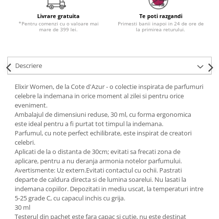
Livrare gratuita
Te poti razgandi
*Pentru comenzi cu o valoare mai
Primesti banii inapoi in 24 de ore de
mare de 399 lei.
la primirea returului.
Descriere
Elixir Women, de la Cote d'Azur - o colectie inspirata de parfumuri
celebre la indemana in orice moment al zilei si pentru orice
eveniment.
Ambalajul de dimensiuni reduse, 30 ml, cu forma ergonomica
este ideal pentru a fi purtat tot timpul la indemana.
Parfumul, cu note perfect echilibrate, este inspirat de creatori
celebri.
Aplicati de la o distanta de 30cm; evitati sa frecati zona de
aplicare, pentru a nu deranja armonia notelor parfumului.
Avertismente: Uz extern.Evitati contactul cu ochii. Pastrati
departe de caldura directa si de lumina soarelui. Nu lasati la
indemana copiilor. Depozitati in mediu uscat, la temperaturi intre
5-25 grade C, cu capacul inchis cu grija.
30 ml
Testerul din pachet este fara capac si cutie, nu este destinat