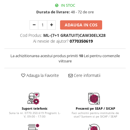
Instrumente cuticule
Bureti coc
Fard de obraz
IN STOC
Pensule unghii
Casca dus
Fixare machiaj
Durata de livrare:
48 - 72 de ore
Cordelute
Fond de ten
Elastice, agrafe
Iluminator, contur
ADAUGA IN COS
Pudra
Cod Produs:
ML-(7+1 GRATUIT)CAW30ELX28
Ustensile, accesorii machiaj
Ai nevoie de ajutor?
0770350619
Accesorii machiaj
La achizitionarea acestui produs primiti
10
Lei pentru comenzile
Aparate machiaj
viitoare
Bureti make-up
Genti cosmetice
Adauga la Favorite
Cere informatii
Oglinzi cosmetice
Pensule make-up
Suport telefonic
Prezenti pe SEAP / SICAP
Suna la nr. 0770.350.619 Program: L-
Faci achizitii pentru institutiile de
V, 09:00 - 17:00
stat? Suntem si pe SICAP / SEAP