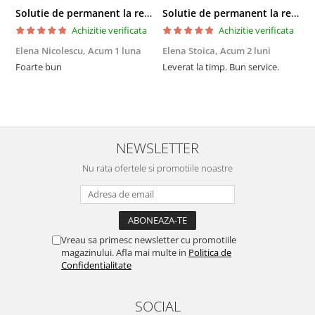
Solutie de permanent la rece Neofix 100ml
Solutie de permanent la rece Neofix 100ml
Achizitie verificata
Achizitie verificata
Elena Nicolescu,
Acum 1 luna
Elena Stoica,
Acum 2 luni
A
Foarte bun
Leverat la timp. Bun service.
C
p
o
p
i
NEWSLETTER
Nu rata ofertele si promotiile noastre
Vreau sa primesc newsletter cu promotiile
magazinului. Afla mai multe in
Politica de
Confidentialitate
SOCIAL