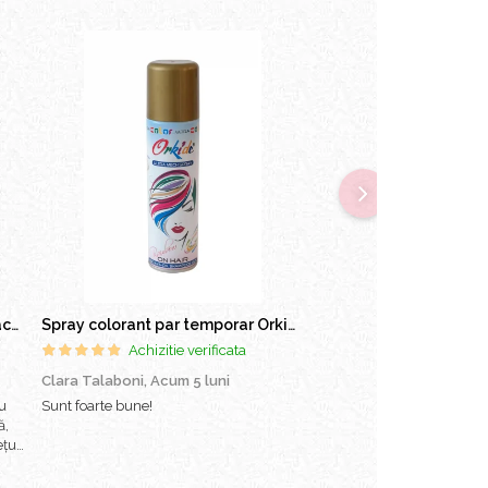
Pielor Amaranth Oil Lapte demachiant 260ml
Spray colorant par temporar Orkide 150ml
Achizitie verificata
Achizitie ver
Clara Talaboni,
Acum 5 luni
Ionel Popa,
Acum 6 luni
u
Sunt foarte bune!
Sunt mulțumit de onorare
ă,
Mulțumesc și succes pe vii
țul