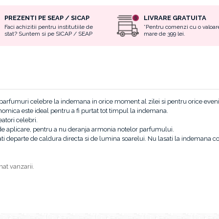
PREZENTI PE SEAP / SICAP
LIVRARE GRATUITA
Faci achizitii pentru institutiile de
*Pentru comenzi cu o valoar
stat? Suntem si pe SICAP / SEAP
mare de 399 lei.
e parfumuri celebre la indemana in orice moment al zilei si pentru orice eve
mica este ideal pentru a fi purtat tot timpul la indemana.
atori celebri.
a de aplicare, pentru a nu deranja armonia notelor parfumului.
ati departe de caldura directa si de lumina soarelui. Nu lasati la indemana cop
nat vanzarii.