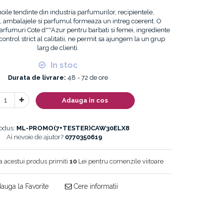
noile tendinte din industria parfumurilor, recipientele,
, ambalajele si parfumul formeaza un intreg coerent. O
arfumuri Cote d''''Azur pentru barbati si femei, ingrediente
 control strict al calitatii, ne permit sa ajungem la un grup
larg de clienti.
In stoc
Durata de livrare:
48 - 72 de ore
Adauga in cos
odus:
ML-PROMO(7+TESTER)CAW30ELX8
Ai nevoie de ajutor?
0770350619
a acestui produs primiti
10
Lei pentru comenzile viitoare
auga la Favorite
Cere informatii
Distribuie
pe