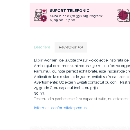
Fard / pudra sprancene
Pelerine, sorturi
Ceara par
Acril
Gel sprancene
SUPORT TELEFONIC
Perii, piepteni
Crema par
Geluri UV
Suna la nr. 0770.350.619 Program: L-
Pensete si forfecute
Protectie, igienizare
V, 09:00 - 17:00
Gel de par
Kit-uri manichiura
Perie sprancene
Pulverizatoare
Pudra coafat
Lichide, solutii de pregatire si fixare
Ten
Spray fixativ
Nail ART
Baza machiaj
Spuma coafat
Oja semipermanenta
Descriere
Review-uri
(0)
BB / CC Cream
Ustensile, accesorii coafat
Pile si buffere
Corector
Polygel
Ace coc, agrafe
Elixir Women, de la Cote d'Azur - o colectie inspirata d
Fard de obraz
Recipienti, suporti
Bigudiuri
Ambalajul de dimensiuni reduse, 30 ml, cu forma ergono
Fixare machiaj
Sabloane, tipsuri
Bureti coc
Parfumul, cu note perfect echilibrate, este inspirat de cre
Fond de ten
Aplicati de la o distanta de 30cm; evitati sa frecati zon
Ustensile unghii tehnice
Casca dus
Iluminator, contur
Avertismente: Uz extern.Evitati contactul cu ochii. Pastr
Ustensile unghii
Cordelute
25 grade C, cu capacul inchis cu grija.
Pudra
Elastice, agrafe
30 ml
Forfecute
Ustensile, accesorii machiaj
Testerul din pachet este fara capac si cutie, nu este desti
Instrumente cuticule
Accesorii machiaj
Pensule unghii
Informatii conformitate produs
Aparate machiaj
Bureti make-up
Genti cosmetice