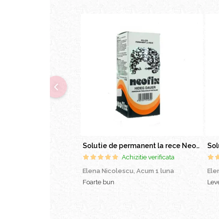
Oglinzi cosmetice
Pensule make-up
Solutie de permanent la rece Neofix 100ml
Achizitie verificata
Elena Nicolescu,
Acum 1 luna
Ele
Foarte bun
Leve