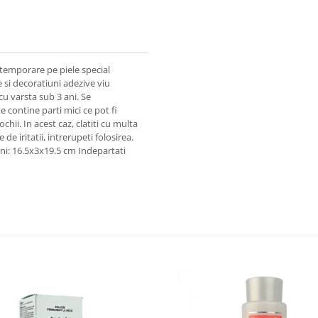
 temporare pe piele special
 si decoratiuni adezive viu
u varsta sub 3 ani. Se
 contine parti mici ce pot fi
chii. In acest caz, clatiti cu multa
e iritatii, intrerupeti folosirea.
uni: 16.5x3x19.5 cm Indepartati