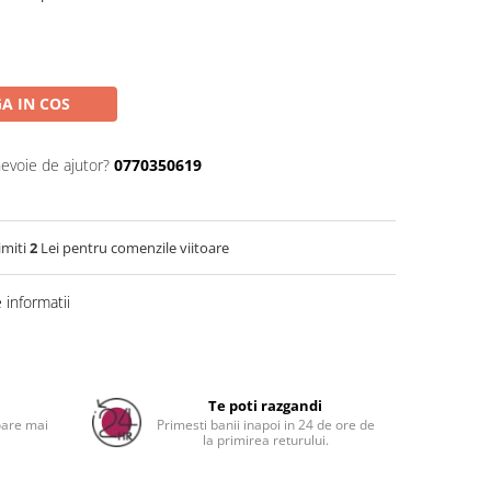
A IN COS
nevoie de ajutor?
0770350619
imiti
2
Lei pentru comenzile viitoare
informatii
Distribuie
pe
Facebook
a
Te poti razgandi
oare mai
Primesti banii inapoi in 24 de ore de
la primirea returului.