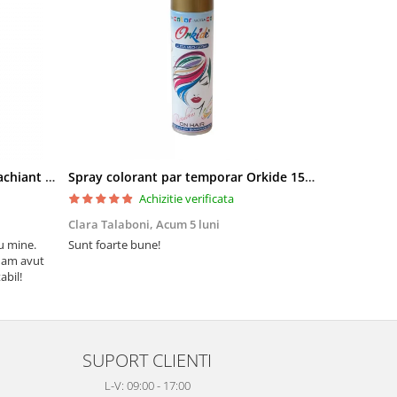
Pielor Amaranth Oil Lapte demachiant 260ml
Spray colorant par temporar Orkide 150ml
Achizitie verificata
Clara Talaboni,
Acum 5 luni
Ionel Popa,
u mine.
Sunt foarte bune!
Sunt mulțumi
 am avut
Mulțumesc și 
abil!
SUPORT CLIENTI
L-V: 09:00 - 17:00