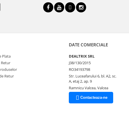
DATE COMERCIALE
 Plata
DEALTRIX SRL
e Retur
J38/130/2015
Produselor
RO34193798
de Retur
Str. Luceafarului 6, bl. A2, sc.
A, etaj 2, ap. 9
Ramnicu Valcea, Valcea
Contacteaza-ne