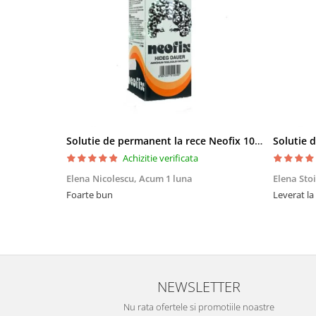
Bureti make-up
Genti cosmetice
Oglinzi cosmetice
Pensule make-up
Solutie de permanent la rece Neofix 100ml
Achizitie verificata
Elena Nicolescu,
Acum 1 luna
Elena Sto
Foarte bun
Leverat la
NEWSLETTER
Nu rata ofertele si promotiile noastre