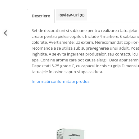
Kit-uri ustensile
Creion sprancene
Unghii tehnice
Styling
Oglinzi cosmetice
Fard / pudra sprancene
Review-uri
(0)
Acril
Descriere
Pelerine, sorturi
Ceara par
Gel sprancene
Geluri UV
Perii, piepteni
Crema par
Pensete si forfecute
Set de decoratiuni si sabloane pentru realizarea tatuajelor
Kit-uri manichiura
Protectie, igienizare
Gel de par
create pentru pielea copiilor. Include 4 markere, 6 sabloane
Perie sprancene
Lichide, solutii de pregatire si fixare
Pulverizatoare
Pudra coafat
colorate. Avertismente: Uz extern. Nerecomandat copiilor c
Ten
Nail ART
recomanda a se utiliza sub supravegherea unui adult. Poate
Spray fixativ
inghitite. A se evita ingerarea produselor, sau contactul cu o
Baza machiaj
Oja semipermanenta
Spuma coafat
apa. Contine arome care pot cauza alergii. Daca apar semne d
BB / CC Cream
Pile si buffere
Ustensile, accesorii coafat
Depozitati 5-25 grade C, cu capacul inchis cu grija.Dimensi
Corector
tatuajele folosind sapun si apa calduta.
Polygel
Ace coc, agrafe
Fard de obraz
Recipienti, suporti
Informatii conformitate produs
Bigudiuri
Fixare machiaj
Sabloane, tipsuri
Bureti coc
Fond de ten
Ustensile unghii tehnice
Casca dus
Iluminator, contur
Ustensile unghii
Cordelute
Pudra
Forfecute
Elastice, agrafe
Ustensile, accesorii machiaj
Instrumente cuticule
Accesorii machiaj
Pensule unghii
Aparate machiaj