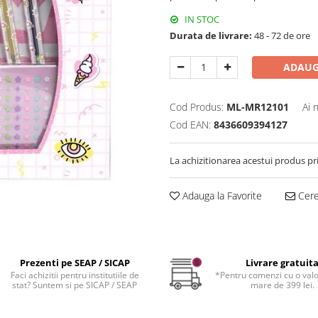
IN STOC
Durata de livrare:
48 - 72 de ore
ADAUG
Cod Produs:
ML-MR12101
Ai 
Cod EAN:
8436609394127
La achizitionarea acestui produs pr
Adauga la Favorite
Cere 
Prezenti pe SEAP / SICAP
Livrare gratuit
Faci achizitii pentru institutiile de
*Pentru comenzi cu o val
stat? Suntem si pe SICAP / SEAP
mare de 399 lei.