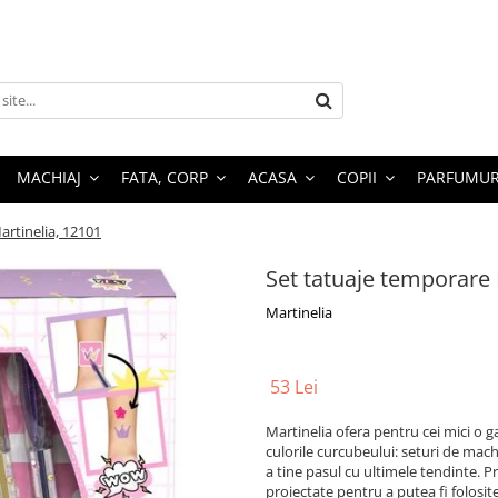
MACHIAJ
FATA, CORP
ACASA
COPII
PARFUMUR
artinelia, 12101
Set tatuaje temporare 
Martinelia
53 Lei
Martinelia ofera pentru cei mici o g
culorile curcubeului: seturi de machi
a tine pasul cu ultimele tendinte. P
proiectate pentru a putea fi folosite