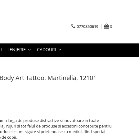
0770350619
0
I
LENJERIE
CADOURI
Body Art Tattoo, Martinelia, 12101
ama larga de produse distractive si inovatoare in toate
aj, rujuri si tot felul de produse si accesorii concepute pentru
rodusele sunt sigure si prietenoase cu mediul, fiind special
 de copii.