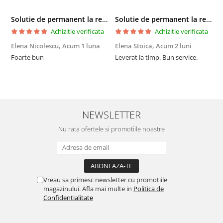
Solutie de permanent la rece Neofix 100ml
Solutie de permanent la rece Neofix 100ml
Achizitie verificata
Achizitie verificata
Elena Nicolescu,
Acum 1 luna
Elena Stoica,
Acum 2 luni
A
Foarte bun
Leverat la timp. Bun service.
C
p
o
p
i
NEWSLETTER
Nu rata ofertele si promotiile noastre
Vreau sa primesc newsletter cu promotiile
magazinului. Afla mai multe in
Politica de
Confidentialitate