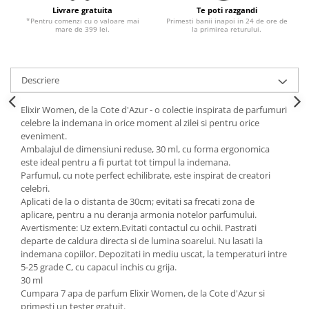
Livrare gratuita
Te poti razgandi
*Pentru comenzi cu o valoare mai
Primesti banii inapoi in 24 de ore de
mare de 399 lei.
la primirea returului.
Descriere
Elixir Women, de la Cote d'Azur - o colectie inspirata de parfumuri
celebre la indemana in orice moment al zilei si pentru orice
eveniment.
Ambalajul de dimensiuni reduse, 30 ml, cu forma ergonomica
este ideal pentru a fi purtat tot timpul la indemana.
Parfumul, cu note perfect echilibrate, este inspirat de creatori
celebri.
Aplicati de la o distanta de 30cm; evitati sa frecati zona de
aplicare, pentru a nu deranja armonia notelor parfumului.
Avertismente: Uz extern.Evitati contactul cu ochii. Pastrati
departe de caldura directa si de lumina soarelui. Nu lasati la
indemana copiilor. Depozitati in mediu uscat, la temperaturi intre
5-25 grade C, cu capacul inchis cu grija.
30 ml
Cumpara 7 apa de parfum Elixir Women, de la Cote d'Azur si
primesti un tester gratuit.