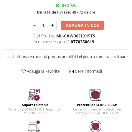
Instrumente cuticule
Bureti coc
Fard de obraz
IN STOC
Pensule unghii
Casca dus
Fixare machiaj
Durata de livrare:
48 - 72 de ore
Cordelute
Fond de ten
Elastice, agrafe
Iluminator, contur
ADAUGA IN COS
Pudra
Cod Produs:
ML-CAW30ELX15TS
Ustensile, accesorii machiaj
Ai nevoie de ajutor?
0770350619
Accesorii machiaj
La achizitionarea acestui produs primiti
1
Lei pentru comenzile viitoare
Aparate machiaj
Bureti make-up
Adauga la Favorite
Cere informatii
Genti cosmetice
Oglinzi cosmetice
Pensule make-up
Suport telefonic
Prezenti pe SEAP / SICAP
Suna la nr. 0770.350.619 Program: L-
Faci achizitii pentru institutiile de
V, 09:00 - 17:00
stat? Suntem si pe SICAP / SEAP