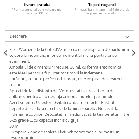
Livrare gratuita
Te poti razgandi
*Pentru comenzi cu o valoare mai
Primesti banii inapoi in 24 de ore de
mare de 399 lei.
la primirea returului.
Descriere
Elixir Women, de la Cote d'Azur - o colectie inspirata de parfumuri
celebre la indemana in orice moment al zilei si pentru orice
eveniment.
Ambalajul de dimensiuni reduse, 30 ml, cu forma ergonomica
este ideal pentru a fi purtat tot timpul la indemana.
Parfumul, cu note perfect echilibrate, este inspirat de creatori
celebri.
Aplicati de la o distanta de 30cm; evitati sa frecati zona de
aplicare, pentru a nu deranja armonia notelor parfumului.
Avertismente: Uz extern.Evitati contactul cu ochii. Pastrati
departe de caldura directa si de lumina soarelui. Nu lasati la
indemana copiilor. Depozitati in mediu uscat, la temperaturi intre
5-25 grade C, cu capacul inchis cu grija.
30 ml
Cumpara 7 apa de toaleta Elixir White Women si primesti un
tester gratuit.