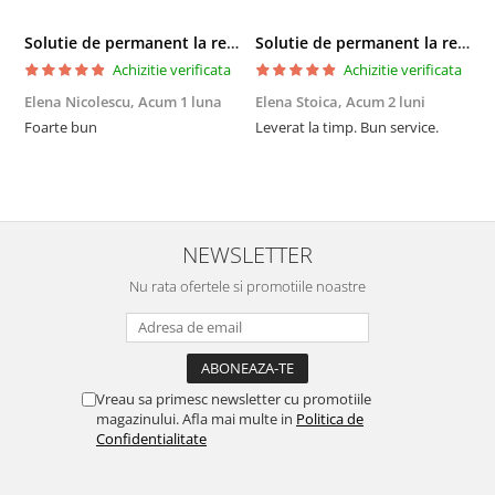
Solutie de permanent la rece Neofix 100ml
Solutie de permanent la rece Neofix 100ml
Achizitie verificata
Achizitie verificata
Elena Nicolescu,
Acum 1 luna
Elena Stoica,
Acum 2 luni
A
Foarte bun
Leverat la timp. Bun service.
C
p
o
p
i
NEWSLETTER
Nu rata ofertele si promotiile noastre
Vreau sa primesc newsletter cu promotiile
magazinului. Afla mai multe in
Politica de
Confidentialitate