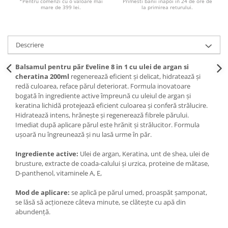
*Pentru comenzi cu o valoare mai
Primesti banii inapoi in 24 de ore de
mare de 399 lei.
la primirea returului.
Descriere
Balsamul pentru păr Eveline 8 in 1 cu ulei de argan si
cheratina 200ml
regenerează eficient și delicat, hidratează și
redă culoarea, reface părul deteriorat. Formula inovatoare
bogată în ingrediente active împreună cu uleiul de argan și
keratina lichidă protejează eficient culoarea și conferă strălucire.
Hidratează intens, hrănește și regenerează fibrele părului.
Imediat după aplicare părul este hrănit și strălucitor. Formula
ușoară nu îngreunează și nu lasă urme în păr.
Ingrediente active:
Ulei de argan, Keratina, unt de shea, ulei de
brusture, extracte de coada-calului și urzica, proteine de mătase,
D-panthenol, vitaminele A, E,
Mod de aplicare:
se aplică pe părul umed, proaspăt șamponat,
se lăsă să acționeze câteva minute, se clătește cu apă din
abundență.