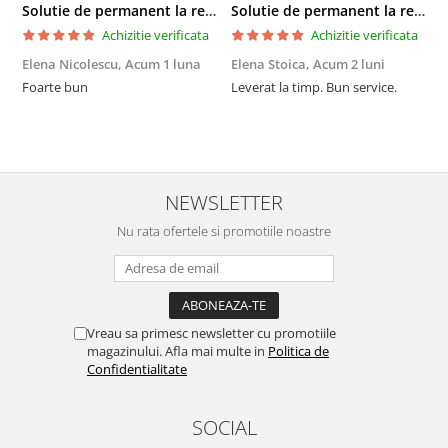
Solutie de permanent la rece Neofix 100ml
Solutie de permanent la rece Neofix 100ml
Achizitie verificata
Achizitie verificata
Elena Nicolescu,
Acum 1 luna
Elena Stoica,
Acum 2 luni
A
Foarte bun
Leverat la timp. Bun service.
C
p
o
p
i
NEWSLETTER
Nu rata ofertele si promotiile noastre
Vreau sa primesc newsletter cu promotiile
magazinului. Afla mai multe in
Politica de
Confidentialitate
SOCIAL