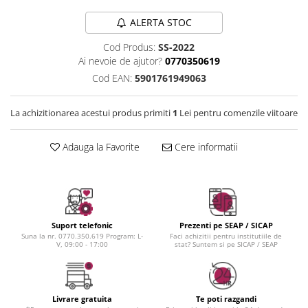
Instrumente cuticule
Bureti coc
Fard de obraz
Pensule unghii
Casca dus
ALERTA STOC
Fixare machiaj
Cordelute
Fond de ten
Cod Produs:
SS-2022
Elastice, agrafe
Iluminator, contur
Ai nevoie de ajutor?
0770350619
Pudra
Cod EAN:
5901761949063
Ustensile, accesorii machiaj
La achizitionarea acestui produs primiti
1
Lei pentru comenzile viitoare
Accesorii machiaj
Aparate machiaj
Adauga la Favorite
Cere informatii
Bureti make-up
Genti cosmetice
Oglinzi cosmetice
Pensule make-up
Suport telefonic
Prezenti pe SEAP / SICAP
Suna la nr. 0770.350.619 Program: L-
Faci achizitii pentru institutiile de
V, 09:00 - 17:00
stat? Suntem si pe SICAP / SEAP
Livrare gratuita
Te poti razgandi