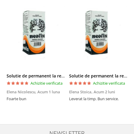
Solutie de permanent la rece Neofix 100ml
Solutie de permanent la rece Neofix 100ml
Achizitie verificata
Achizitie verificata
Elena Nicolescu,
Acum 1 luna
Elena Stoica,
Acum 2 luni
A
Foarte bun
Leverat la timp. Bun service.
C
p
o
p
i
NEWSLETTER