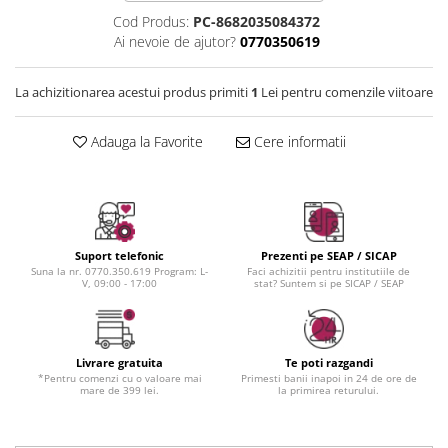
Instrumente cuticule
Bureti coc
Fard de obraz
Cod Produs:
PC-8682035084372
Pensule unghii
Casca dus
Fixare machiaj
Ai nevoie de ajutor?
0770350619
Cordelute
Fond de ten
Elastice, agrafe
Iluminator, contur
La achizitionarea acestui produs primiti
1
Lei pentru comenzile viitoare
Pudra
Ustensile, accesorii machiaj
Adauga la Favorite
Cere informatii
Accesorii machiaj
Aparate machiaj
Bureti make-up
Genti cosmetice
Suport telefonic
Prezenti pe SEAP / SICAP
Oglinzi cosmetice
Suna la nr. 0770.350.619 Program: L-
Faci achizitii pentru institutiile de
V, 09:00 - 17:00
stat? Suntem si pe SICAP / SEAP
Pensule make-up
Livrare gratuita
Te poti razgandi
*Pentru comenzi cu o valoare mai
Primesti banii inapoi in 24 de ore de
mare de 399 lei.
la primirea returului.