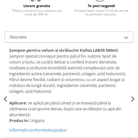
Livrare gratuita
Te poti razgandi
*Pentru comenzi cu o valoare mai
Primesti banii inapoi in 24 de ore de
mare de 399 lei.
la primirea returului.
Descriere
Șampon pentru volum si strălucire Kallos LAB35 500ml:
șampon special conceput pentru părul fin, subțire, lipsit de
volum și luciu, ce curăță delicat și conferă instant densitate,
vitalitate și strălucire incredibilă datorită complexului unic de
ingrediente active (ceramide, pantenol, colagen, acid hialuronic).
Părul devine flexibil, radiant și voluminos, cu un aspect bogat și
mătăsos de lungă durată. Ingrediente: ceramide, pantenol,
colagen, acid hialuronic
Aplicare:
se aplică pe părul umed și se masează până la
obținerea unei spume dense, după care se clătește cu apă din
abundență.
Produs in:
Ungaria
Informatii conformitate produs