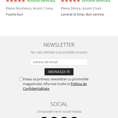
Achizitie verificata
Achizitie verificata
Elena Nicolescu,
Acum 1 luna
Elena Stoica,
Acum 2 luni
A
Foarte bun
Leverat la timp. Bun service.
C
p
o
p
i
NEWSLETTER
Nu rata ofertele si promotiile noastre
Vreau sa primesc newsletter cu promotiile
magazinului. Afla mai multe in
Politica de
Confidentialitate
SOCIAL
Urmareste-ne in social media