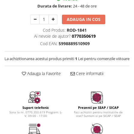
Instrumente cuticule
Bureti coc
Fard de obraz
Durata de livrare:
24 - 48 de ore
Pensule unghii
Casca dus
Fixare machiaj
Cordelute
Fond de ten
ADAUGA IN COS
Elastice, agrafe
Iluminator, contur
Cod Produs:
ROD-1841
Pudra
Ai nevoie de ajutor?
0770350619
Ustensile, accesorii machiaj
Cod EAN:
5998889510909
Accesorii machiaj
Aparate machiaj
La achizitionarea acestui produs primiti
1
Lei pentru comenzile viitoare
Bureti make-up
Adauga la Favorite
Cere informatii
Genti cosmetice
Oglinzi cosmetice
Pensule make-up
Suport telefonic
Prezenti pe SEAP / SICAP
Suna la nr. 0770.350.619 Program: L-
Faci achizitii pentru institutiile de
V, 09:00 - 17:00
stat? Suntem si pe SICAP / SEAP