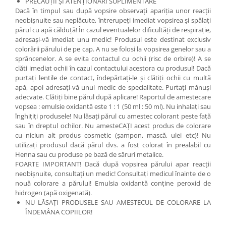
PRECAUŢII ŞI ATENŢIONĂRI SUPLIMENTARE
Dacă în timpul sau după vopsire observaţi apariţia unor reacţii
neobişnuite sau neplăcute, întrerupeţi imediat vopsirea și spălați
părul cu apă călduţă! În cazul eventualelor dificultăţi de respiraţie,
adresași-vă imediat unu medic! Produsul este destinat exclusiv
colorării părului de pe cap. A nu se folosi la vopsirea genelor sau a
sprâncenelor. A se evita contactul cu ochii (risc de orbire)! A se
clăti imediat ochii în cazul contactului acestora cu produsul! Dacă
purtaţi lentile de contact, îndepărtaţi-le şi clătiţi ochii cu multă
apă, apoi adresaţi-vă unui medic de specialitate. Purtați mănuși
adecvate. Clătiți bine părul după aplicare! Raportul de amestecare
vopsea : emulsie oxidantă este 1 : 1 (50 ml : 50 ml). Nu inhalaţi sau
înghiţiţi produsele! Nu lăsaţi părul cu amestec colorant peste faţă
sau în dreptul ochilor. Nu amesteCAȚI acest produs de colorare
cu niciun alt produs cosmetic (şampon, mască, ulei etc)! Nu
utilizaţi produsul dacă părul dvs. a fost colorat în prealabil cu
Henna sau cu produse pe bază de săruri metalice.
FOARTE IMPORTANT! Dacă după vopsirea părului apar reacţii
neobișnuite, consultați un medic! Consultaţi medicul înainte de o
nouă colorare a părului! Emulsia oxidantă conţine peroxid de
hidrogen (apă oxigenată).
NU LĂSAŢI PRODUSELE SAU AMESTECUL DE COLORARE LA
ÎNDEMÂNA COPIILOR!