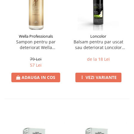
Wella Professionals
Loncolor
Sampon pentru par
Balsam pentru par uscat
deteriorat Wella
sau deteriorat Loncolor
Professionals SP LuxeOil
Expert cu ulei Abyssinian
Keratin Protect 200 ml
250 ml
79 Lei
de la 18 Lei
57 Lei
ADAUGA IN COS
VEZI VARIANTE