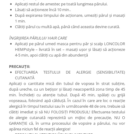
Aplicaţi restul de amestec pe toată lungimea părului.
Lăsați să acţioneze încă 10 min..
După expirarea timpului de acționare, umeziți părul și masați
1 min.
Clătiți părul cu multă apă, până când aceasta devine curată.
ÎNGRIJIREA PĂRULUI/ HAIR CARE
Aplicaţi pe părul umed masca pentru păr și scalp LONCOLOR
HEMPstyle – livrată în set – masaţi uşor şi lăsaţi să acţioneze
4-5 min, apoi clătiţi cu apă din abundenţă
PRECAUȚII:
EFECTUAREA TESTULUI DE ALERGIE (SENSIBILITATE)
CUTANATĂ
Aplicați o cantitate mică din tubul de vopsea în strat subțire,
după ureche, cu un bețișor și lăsați neacoperită zona timp de 45
min. Închideți cu atenție tubul. După 45 min, spălați cu grijă
vopseaua, folosind apă călduță. În cazul în care are loc o reacție
alergică în timpul testului sau în următoarele 48 de ore, trebuie să
clătiți imediat și să NU FOLOSIŢI PRODUSUL! Efectuarea testului
de alergie cutanată reprezintă un mijloc de precauție, NU O
GARANȚIE că, în urma procesului de vopsire a părului, nu vor
apărea niciun fel de reacții alergice!