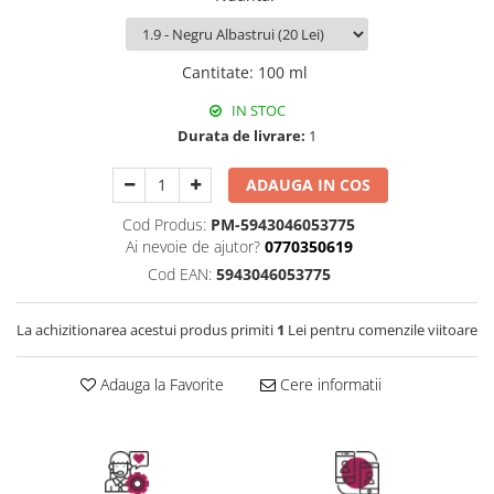
Instrumente cuticule
Bureti coc
Fard de obraz
Pensule unghii
Casca dus
Fixare machiaj
Cordelute
Fond de ten
Cantitate
:
100 ml
Elastice, agrafe
Iluminator, contur
IN STOC
Pudra
Durata de livrare:
1
Ustensile, accesorii machiaj
Accesorii machiaj
ADAUGA IN COS
Aparate machiaj
Cod Produs:
PM-5943046053775
Bureti make-up
Ai nevoie de ajutor?
0770350619
Genti cosmetice
Cod EAN:
5943046053775
Oglinzi cosmetice
Pensule make-up
La achizitionarea acestui produs primiti
1
Lei pentru comenzile viitoare
Adauga la Favorite
Cere informatii