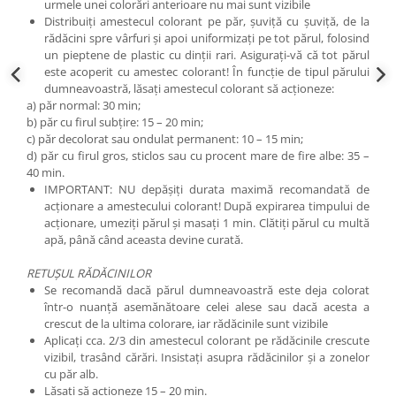
urmele unei colorări anterioare nu mai sunt vizibile
Distribuiţi amestecul colorant pe păr, şuviţă cu şuviţă, de la
rădăcini spre vârfuri şi apoi uniformizaţi pe tot părul, folosind
un pieptene de plastic cu dinţii rari. Asiguraţi-vă că tot părul
este acoperit cu amestec colorant! În funcţie de tipul părului
dumneavoastră, lăsaţi amestecul colorant să acţioneze:
a) păr normal: 30 min;
b) păr cu firul subţire: 15 – 20 min;
c) păr decolorat sau ondulat permanent: 10 – 15 min;
d) păr cu firul gros, sticlos sau cu procent mare de fire albe: 35 –
40 min.
IMPORTANT: NU depăşiţi durata maximă recomandată de
acţionare a amestecului colorant! După expirarea timpului de
acționare, umeziți părul și masați 1 min. Clătiți părul cu multă
apă, până când aceasta devine curată.
RETUȘUL RĂDĂCINILOR
Se recomandă dacă părul dumneavoastră este deja colorat
într-o nuanţă asemănătoare celei alese sau dacă acesta a
crescut de la ultima colorare, iar rădăcinile sunt vizibile
Aplicaţi cca. 2/3 din amestecul colorant pe rădăcinile crescute
vizibil, trasând cărări. Insistaţi asupra rădăcinilor şi a zonelor
cu păr alb.
Lăsaţi să acţioneze 15 – 20 min.