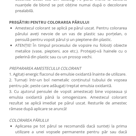
nuanţele de blond se pot obţine numai după o decolorare
prealabilă.
PREGĂTIRI PENTRU COLORAREA PĂRULUI
Amestecul colorant se aplică pe părul uscat. Pentru colorarea
părului aveţi nevoie de un vas de plastic sau porţelan, o
pensulă pentru vopsit părul și un pieptene din plastic.
ATENŢIE! În timpul procesului de vopsire nu folosiți obiecte
metalice (vase, piepteni, ace etc.). Protejaţi-vă hainele cu o
pelerină din plastic sau cu un prosop vechi.
PREPARAREA AMESTECULUI COLORANT
1. Agitați energic flaconul de emulsie oxidantă înainte de utilizare.
2. Turnaţi într-un bol nemetalic conținutul tubului de vopsea
pentru păr, peste care adăugați treptat emulsia oxidantă.
3. Cu ajutorul pensulei de vopsit amestecaţi bine vopseaua şi
emulsia oxidantă până la omogenizare. Amestecul colorant
rezultat se aplică imediat pe părul uscat. Resturile de amestec
rămase după aplicare se aruncă!
COLORAREA PĂRULUI
Aplicarea pe tot părul se recomandă dacă sunteţi la prima
utilizare a unei vopsele permanente pentru păr sau dacă