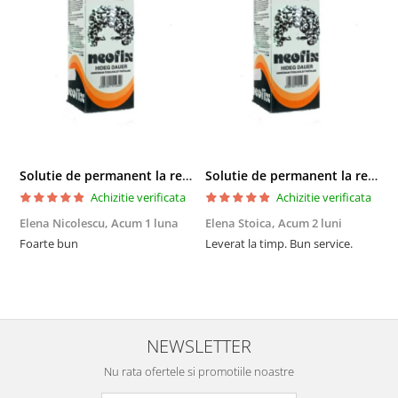
Solutie de permanent la rece Neofix 100ml
Solutie de permanent la rece Neofix 100ml
Achizitie verificata
Achizitie verificata
Elena Nicolescu,
Acum 1 luna
Elena Stoica,
Acum 2 luni
A
Foarte bun
Leverat la timp. Bun service.
C
p
o
p
i
NEWSLETTER
Nu rata ofertele si promotiile noastre