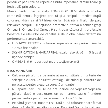
pentru ca părul tău să capete o ținută impecabilă, strălucitoare și
irezistibilă prin culoare.
Masca pentru păr și scalp LONCOLOR HEMPstyle – soluție
completă pentru îngrijirea părului și a scalpului imediat după
colorare. Hrănirea și întărirea de la rădăcină a firului de păr,
relaxarea scalpului și acțiunea protectiv-nutritivă a acizilor grași
Omega 3, Omega 6 și Omega 9 sunt doar câteva dintre efectele
benefice ale uleiurilor de canabis și de jojoba, care-i determină
performanța remarcabilă.
HIGH-DYE EFFECT - colorare impecabilă, acoperire pâna la
100% a firelor albe
SKYNIFICATION & HAIR APPEAL - scalp relaxat, păr mătăsos și
ușor de aranjat
OMEGA 3, 6, 9 -raport optim, protecție maximă
RECOMANDĂRI:
Culoarea părului de pe ambalaj nu constituie un criteriu de
selecție a culorii. Consultați catalogul de culori și indicațiile de
pe acesta pentru alegerea corectă a nuanței.
Nu spălați părul cu 48 de ore înainte de vopsire! Vopsirea
părului după o decolorare, un permanent sau o întindere
permanentă a părului se recomandă după 15 zile.
Pe părul grizonat, nuanţa rezultată după colorare poate fi mai
deschisă decât cea din catalog. Pe părul închis la culoare,