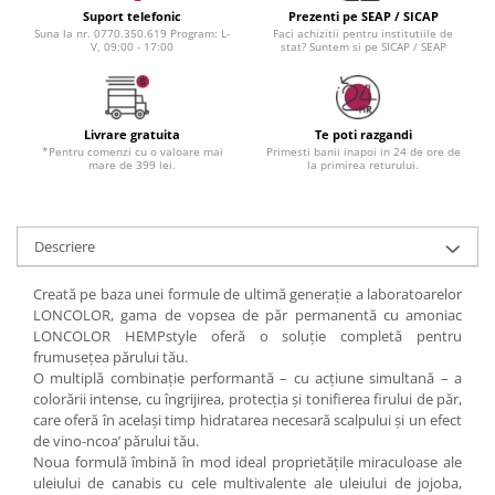
Suport telefonic
Prezenti pe SEAP / SICAP
Suna la nr. 0770.350.619 Program: L-
Faci achizitii pentru institutiile de
V, 09:00 - 17:00
stat? Suntem si pe SICAP / SEAP
Livrare gratuita
Te poti razgandi
*Pentru comenzi cu o valoare mai
Primesti banii inapoi in 24 de ore de
mare de 399 lei.
la primirea returului.
Descriere
Creată pe baza unei formule de ultimă generație a laboratoarelor
LONCOLOR, gama de vopsea de păr permanentă cu amoniac
LONCOLOR HEMPstyle oferă o soluție completă pentru
frumusețea părului tău.
O multiplă combinație performantă – cu acțiune simultană – a
colorării intense, cu îngrijirea, protecția și tonifierea firului de păr,
care oferă în același timp hidratarea necesară scalpului și un efect
de vino-ncoa’ părului tău.
Noua formulă îmbină în mod ideal proprietățile miraculoase ale
uleiului de canabis cu cele multivalente ale uleiului de jojoba,