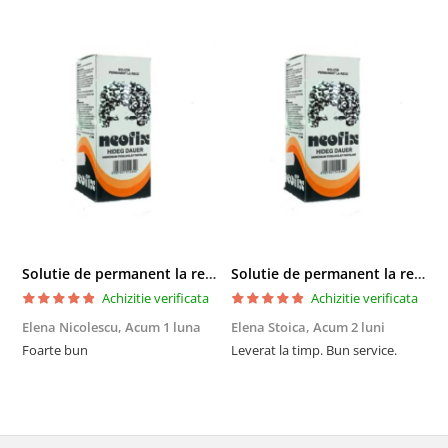
Solutie de permanent la rece Neofix 100ml
Solutie de permanent la rece Neofix 100ml
Achizitie verificata
Achizitie verificata
Elena Nicolescu,
Acum 1 luna
Elena Stoica,
Acum 2 luni
A
Foarte bun
Leverat la timp. Bun service.
C
p
o
p
i