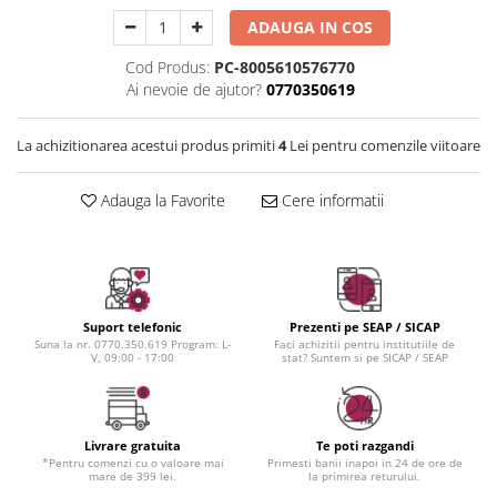
Instrumente cuticule
Bureti coc
Fixare machiaj
ADAUGA IN COS
Pensule unghii
Casca dus
Fond de ten
Cordelute
Iluminator, contur
Cod Produs:
PC-8005610576770
Elastice, agrafe
Ai nevoie de ajutor?
0770350619
Pudra
Ustensile, accesorii machiaj
La achizitionarea acestui produs primiti
4
Lei pentru comenzile viitoare
Accesorii machiaj
Aparate machiaj
Adauga la Favorite
Cere informatii
Bureti make-up
Genti cosmetice
Oglinzi cosmetice
Pensule make-up
Suport telefonic
Prezenti pe SEAP / SICAP
Suna la nr. 0770.350.619 Program: L-
Faci achizitii pentru institutiile de
V, 09:00 - 17:00
stat? Suntem si pe SICAP / SEAP
Livrare gratuita
Te poti razgandi
*Pentru comenzi cu o valoare mai
Primesti banii inapoi in 24 de ore de
mare de 399 lei.
la primirea returului.