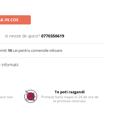
A IN COS
Ai nevoie de ajutor?
0770350619
imiti
10
Lei pentru comenzile viitoare
informatii
Distribuie
pe
Facebook
a
Te poti razgandi
oare mai
Primesti banii inapoi in 24 de ore de
la primirea returului.