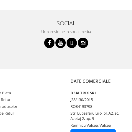
SOCIAL
Urmareste-ne in social media
DATE COMERCIALE
 Plata
DEALTRIX SRL
e Retur
J38/130/2015
Produselor
RO34193798
de Retur
Str. Luceafarului 6, bl. A2, sc.
A, etaj 2, ap. 9
Ramnicu Valcea, Valcea