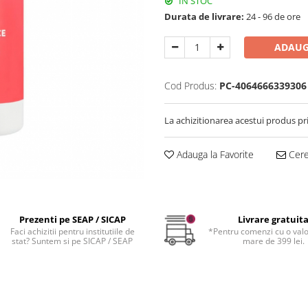
IN STOC
Durata de livrare:
24 - 96 de ore
ADAUG
Cod Produs:
PC-4064666339306
La achizitionarea acestui produs pr
Adauga la Favorite
Cere 
Prezenti pe SEAP / SICAP
Livrare gratuit
Faci achizitii pentru institutiile de
*Pentru comenzi cu o val
stat? Suntem si pe SICAP / SEAP
mare de 399 lei.