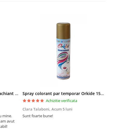
Pielor Amaranth Oil Lapte demachiant 260ml
Spray colorant par temporar Orkide 150ml
Achizitie verificata
Clara Talaboni,
Acum 5 luni
Ionel Popa,
u mine.
Sunt foarte bune!
Sunt mulțumi
 am avut
Mulțumesc și 
abil!