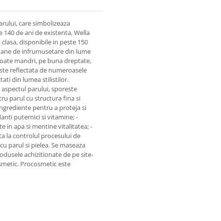
arului, care simbolizeaza
 140 de ani de existenta, Wella
clasa, disponibile in peste 150
loane de infrumusetare din lume
e poate mandri, pe buna dreptate,
 este reflectata de numeroasele
ati din lumea stilistilor.
 aspectul parului, sporeste
tru parul cu structura fina si
ngrediente pentru a proteja si
anti puternici si vitamine; -
 in apa si mentine vitalitatea; -
a la controlul procesului de
cu parul si pielea. Se maseaza
odusele achizitionate de pe site-
smetic. Procosmetic este