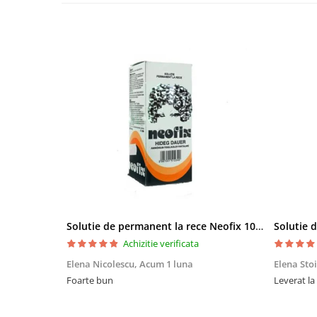
Bureti make-up
Genti cosmetice
Oglinzi cosmetice
Pensule make-up
Solutie de permanent la rece Neofix 100ml
Achizitie verificata
Elena Nicolescu,
Acum 1 luna
Elena Sto
Foarte bun
Leverat la