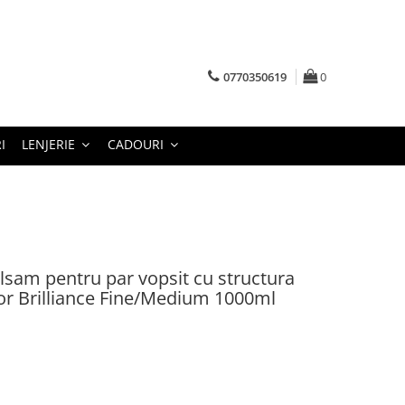
0770350619
0
I
LENJERIE
CADOURI
lsam pentru par vopsit cu structura
or Brilliance Fine/Medium 1000ml