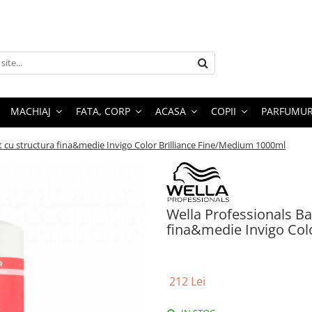
MACHIAJ
FATA, CORP
ACASA
COPII
PARFUMUR
t cu structura fina&medie Invigo Color Brilliance Fine/Medium 1000ml
Wella Professionals Ba
fina&medie Invigo Col
212 Lei