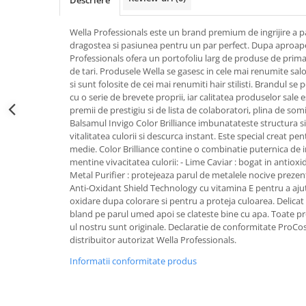
Kit-uri ustensile
Creion sprancene
Unghii tehnice
Styling
Oglinzi cosmetice
Fard / pudra sprancene
Wella Professionals este un brand premium de ingrijire a p
Acril
Pelerine, sorturi
Ceara par
dragostea si pasiunea pentru un par perfect. Dupa aproape
Gel sprancene
Geluri UV
Perii, piepteni
Crema par
Professionals ofera un portofoliu larg de produse de prima 
Pensete si forfecute
Kit-uri manichiura
de tari. Produsele Wella se gasesc in cele mai renumite sa
Protectie, igienizare
Gel de par
Perie sprancene
si sunt folosite de cei mai renumiti hair stilisti. Brandul s
Lichide, solutii de pregatire si fixare
Pulverizatoare
Pudra coafat
cu o serie de brevete proprii, iar calitatea produselor sale
Ten
Nail ART
Spray fixativ
premii de prestigiu si de lista de colaboratori, plina de somit
Baza machiaj
Balsamul Invigo Color Brilliance imbunatateste structura si
Oja semipermanenta
Spuma coafat
vitalitatea culorii si descurca instant. Este special creat pen
BB / CC Cream
Pile si buffere
Ustensile, accesorii coafat
medie. Color Brilliance contine o combinatie puternica de i
Corector
Polygel
mentine vivacitatea culorii: - Lime Caviar : bogat in antioxid
Ace coc, agrafe
Fard de obraz
Metal Purifier : protejeaza parul de metalele nocive prezente
Recipienti, suporti
Bigudiuri
Anti-Oxidant Shield Technology cu vitamina E pentru a ajut
Fixare machiaj
Sabloane, tipsuri
Bureti coc
oxidare dupa colorare si pentru a proteja culoarea. Delicat 
Fond de ten
Ustensile unghii tehnice
bland pe parul umed apoi se clateste bine cu apa. Toate pr
Casca dus
ul nostru sunt originale. Declaratie de conformitate ProCo
Iluminator, contur
Ustensile unghii
Cordelute
distribuitor autorizat Wella Professionals.
Pudra
Forfecute
Elastice, agrafe
Informatii conformitate produs
Ustensile, accesorii machiaj
Instrumente cuticule
Accesorii machiaj
Pensule unghii
Aparate machiaj