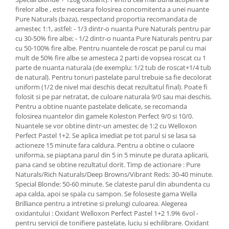
firelor albe , este necesara folosirea concomitenta a unei nuante
Pure Naturals (baza), respectand proportia recomandata de
amestec 1:1, astfel: - 1/3 dintr-o nuanta Pure Naturals pentru par
cu 30-50% fire albe; - 1/2 dintr-o nuanta Pure Naturals pentru par
cu 50-100% fire albe. Pentru nuantele de roscat pe parul cu mai
mult de 50% fire albe se amesteca 2 parti de vopsea roscat cu 1
parte de nuanta naturala (de exemplu: 1/2 tub de roscat+1/4 tub
de natural). Pentru tonuri pastelate parul trebuie sa fie decolorat
uniform (1/2 de nivel mai deschis decat rezultatul final). Poate fi
folosit si pe par netratat, de culoare naturala 9/0 sau mai deschis.
Pentru a obtine nuante pastelate delicate, se recomanda
folosirea nuantelor din gamele Koleston Perfect 9/0 si 10/0.
Nuantele se vor obtine dintr-un amestec de 1:2 cu Welloxon
Perfect Pastel 1+2. Se aplica imediat pe tot parul si se lasa sa
actioneze 15 minute fara caldura. Pentru a obtine o culaore
uniforma, se piaptana parul din 5 in 5 minute pe durata aplicarii,
pana cand se obtine rezultatul dorit. Timp de actionare : Pure
Naturals/Rich Naturals/Deep Browns/Vibrant Reds: 30-40 minute.
Special Blonde: 50-60 minute. Se clateste parul din abundenta cu
apa calda, apoi se spala cu sampon. Se foloseste gama Wella
Brilliance pentru a intretine si prelungi culoarea. Alegerea
oxidantului : Oxidant Welloxon Perfect Pastel 1+2 1.9% 6vol -
pentru servicii de tonifiere pastelate, luciu si echilibrare. Oxidant