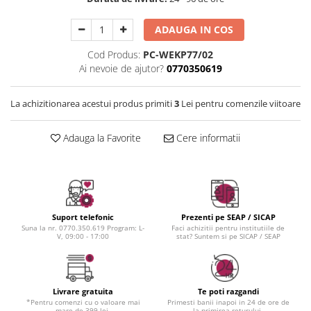
Instrumente cuticule
Bureti coc
Fard de obraz
Pensule unghii
Casca dus
Fixare machiaj
ADAUGA IN COS
Cordelute
Fond de ten
Cod Produs:
PC-WEKP77/02
Elastice, agrafe
Iluminator, contur
Ai nevoie de ajutor?
0770350619
Pudra
Ustensile, accesorii machiaj
La achizitionarea acestui produs primiti
3
Lei pentru comenzile viitoare
Accesorii machiaj
Aparate machiaj
Adauga la Favorite
Cere informatii
Bureti make-up
Genti cosmetice
Oglinzi cosmetice
Pensule make-up
Suport telefonic
Prezenti pe SEAP / SICAP
Suna la nr. 0770.350.619 Program: L-
Faci achizitii pentru institutiile de
V, 09:00 - 17:00
stat? Suntem si pe SICAP / SEAP
Livrare gratuita
Te poti razgandi
*Pentru comenzi cu o valoare mai
Primesti banii inapoi in 24 de ore de
mare de 399 lei.
la primirea returului.