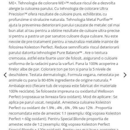
ME+. Tehnologia de colorare ME+™ reduce riscul de a dezvolta
alergie la culoarea parului. Cu tehnologia de colorare Ultra
Precision™ ofera rezultate de culoare pure, echilibrate, cu
profunzime si stralucire naturala. Tehnologia Metal Purifier™
ajuta la prevenirea deteriorarii parului cauzate de metale: cel mai
bun aliat al tau pentru a obtine rezultate de culoare ultra-precise
si pentru a pastra un par sanatos culoare dupa culoare. Nu este
nevoie de pre-tratament pentru a neutraliza metalele inainte de
folosirea Koleston Perfect. Reduce semnificativ riscul deteriorarii
parului datorita tehnologiei Pure Balance™ . Are o textura
cremoasa, astfel este foarte usor de folosit, asigurand o culoare
uniforma de la radacini pana la varfuri. Pana la 100% acoperire a
firelor albe de par. Colorare ton pe ton si pana la 5 nivele de
deschidere. Testata dermatologic. Formula vegana, netestata pe
animale cu pana la 80-85% ingrediente de origine naturala. *
Ambalaje eco (fiecare tub de vopsea este fabricat din materiale
100% reciclate). Se foloseste impreuna cu oxidantul Welloxon
Perfect (vopseaua se livreaza fara oxidant). Mod de aplicare : Se
aplica pe parul uscat, nespalat. Amesteca culoarea Koleston
Perfect cu oxidant de 1.9% , 4% , 6% , 9% sau 12% . Proportia
recomandata este de amestec 1:1 (exemplu: 60g vopsea Koleston
Perfect + 60g oxidant). Pentru Special Blonde proportia de
amestec este de 1:2 (exemplu: 60g vopsea Koleston Perfect
Special Blonde + 120g oxidant). Pentru cea mai buna acoperire a