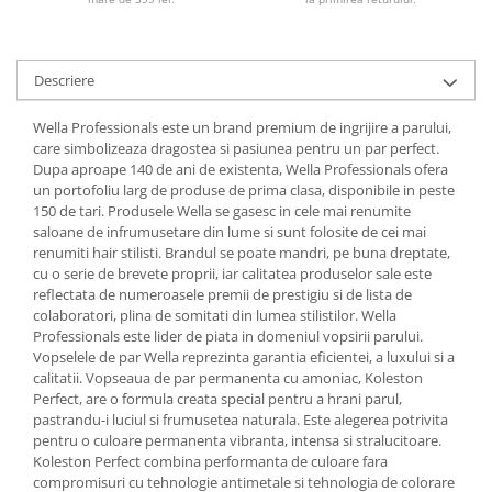
Descriere
Wella Professionals este un brand premium de ingrijire a parului,
care simbolizeaza dragostea si pasiunea pentru un par perfect.
Dupa aproape 140 de ani de existenta, Wella Professionals ofera
un portofoliu larg de produse de prima clasa, disponibile in peste
150 de tari. Produsele Wella se gasesc in cele mai renumite
saloane de infrumusetare din lume si sunt folosite de cei mai
renumiti hair stilisti. Brandul se poate mandri, pe buna dreptate,
cu o serie de brevete proprii, iar calitatea produselor sale este
reflectata de numeroasele premii de prestigiu si de lista de
colaboratori, plina de somitati din lumea stilistilor. Wella
Professionals este lider de piata in domeniul vopsirii parului.
Vopselele de par Wella reprezinta garantia eficientei, a luxului si a
calitatii. Vopseaua de par permanenta cu amoniac, Koleston
Perfect, are o formula creata special pentru a hrani parul,
pastrandu-i luciul si frumusetea naturala. Este alegerea potrivita
pentru o culoare permanenta vibranta, intensa si stralucitoare.
Koleston Perfect combina performanta de culoare fara
compromisuri cu tehnologie antimetale si tehnologia de colorare