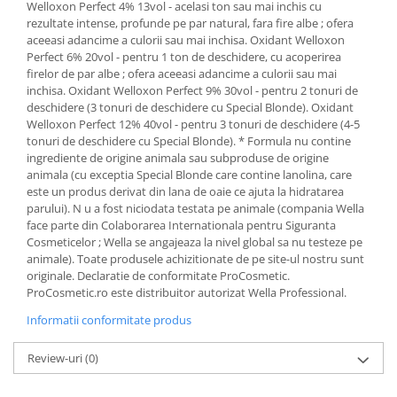
Welloxon Perfect 4% 13vol - acelasi ton sau mai inchis cu
rezultate intense, profunde pe par natural, fara fire albe ; ofera
aceeasi adancime a culorii sau mai inchisa. Oxidant Welloxon
Perfect 6% 20vol - pentru 1 ton de deschidere, cu acoperirea
firelor de par albe ; ofera aceeasi adancime a culorii sau mai
inchisa. Oxidant Welloxon Perfect 9% 30vol - pentru 2 tonuri de
deschidere (3 tonuri de deschidere cu Special Blonde). Oxidant
Welloxon Perfect 12% 40vol - pentru 3 tonuri de deschidere (4-5
tonuri de deschidere cu Special Blonde). * Formula nu contine
ingrediente de origine animala sau subproduse de origine
animala (cu exceptia Special Blonde care contine lanolina, care
este un produs derivat din lana de oaie ce ajuta la hidratarea
parului). N u a fost niciodata testata pe animale (compania Wella
face parte din Colaborarea Internationala pentru Siguranta
Cosmeticelor ; Wella se angajeaza la nivel global sa nu testeze pe
animale). Toate produsele achizitionate de pe site-ul nostru sunt
originale. Declaratie de conformitate ProCosmetic.
ProCosmetic.ro este distribuitor autorizat Wella Professional.
Informatii conformitate produs
Review-uri
(0)