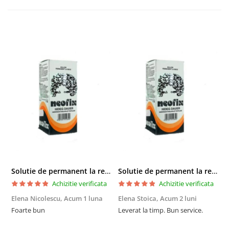
Solutie de permanent la rece Neofix 100ml
Solutie de permanent la rece Neofix 100ml
Achizitie verificata
Achizitie verificata
Elena Nicolescu,
Acum 1 luna
Elena Stoica,
Acum 2 luni
A
Foarte bun
Leverat la timp. Bun service.
C
p
o