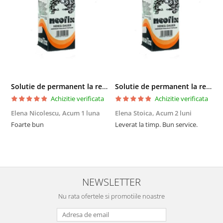
Solutie de permanent la rece Neofix 100ml
Solutie de permanent la rece Neofix 100ml
Achizitie verificata
Achizitie verificata
Elena Nicolescu,
Acum 1 luna
Elena Stoica,
Acum 2 luni
A
Foarte bun
Leverat la timp. Bun service.
C
p
o
p
i
NEWSLETTER
Nu rata ofertele si promotiile noastre