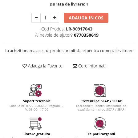
Instrumente cuticule
Bureti coc
Fard de obraz
Durata de livrare:
1
Pensule unghii
Casca dus
Fixare machiaj
Cordelute
ADAUGA IN COS
Fond de ten
Elastice, agrafe
Iluminator, contur
Cod Produs:
LR-90917043
Pudra
Ai nevoie de ajutor?
0770350619
Ustensile, accesorii machiaj
La achizitionarea acestui produs primiti
4
Lei pentru comenzile viitoare
Accesorii machiaj
Aparate machiaj
Adauga la Favorite
Cere informatii
Bureti make-up
Genti cosmetice
Oglinzi cosmetice
Pensule make-up
Suport telefonic
Prezenti pe SEAP / SICAP
Suna la nr. 0770.350.619 Program: L-
Faci achizitii pentru institutiile de
V, 09:00 - 17:00
stat? Suntem si pe SICAP / SEAP
Livrare gratuita
Te poti razgandi