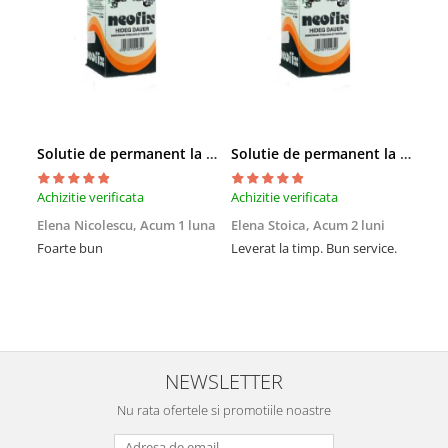
Solutie de permanent la rece Neofix 100ml
Solutie de permanent la rece Neofix 100ml
Achizitie verificata
Achizitie verificata
Achi
Elena Nicolescu,
Acum 1 luna
Elena Stoica,
Acum 2 luni
And
lun
Foarte bun
Leverat la timp. Bun service.
Cel
pen
sch
avu
Preț
NEWSLETTER
Nu rata ofertele si promotiile noastre