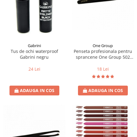
Instrumente cuticule
Bureti coc
Fard de obraz
Pensule unghii
Casca dus
Fixare machiaj
Cordelute
Fond de ten
Elastice, agrafe
Iluminator, contur
Pudra
Ustensile, accesorii machiaj
Gabrini
One Group
Accesorii machiaj
Tus de ochi waterproof
Penseta profesionala pentru
Gabrini negru
sprancene One Group 502
Aparate machiaj
subtire neagra
Bureti make-up
24 Lei
18 Lei
Genti cosmetice
Oglinzi cosmetice
ADAUGA IN COS
ADAUGA IN COS
Pensule make-up