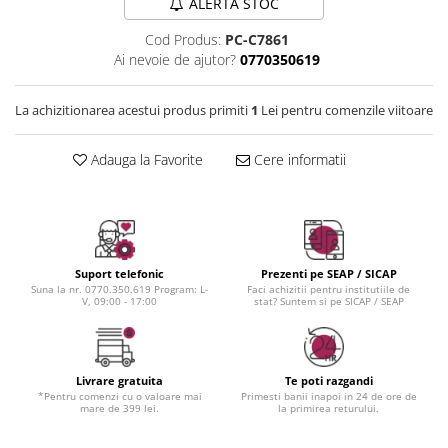
Instrumente cuticule
Bureti coc
ALERTA STOC
Fard de obraz
Pensule unghii
Casca dus
Fixare machiaj
Cod Produs:
PC-C7861
Cordelute
Fond de ten
Ai nevoie de ajutor?
0770350619
Elastice, agrafe
Iluminator, contur
Pudra
La achizitionarea acestui produs primiti
1
Lei pentru comenzile viitoare
Ustensile, accesorii machiaj
Adauga la Favorite
Cere informatii
Accesorii machiaj
Aparate machiaj
Bureti make-up
Genti cosmetice
Oglinzi cosmetice
Suport telefonic
Prezenti pe SEAP / SICAP
Suna la nr. 0770.350.619 Program: L-
Faci achizitii pentru institutiile de
Pensule make-up
V, 09:00 - 17:00
stat? Suntem si pe SICAP / SEAP
Livrare gratuita
Te poti razgandi
*Pentru comenzi cu o valoare mai
Primesti banii inapoi in 24 de ore de
mare de 399 lei.
la primirea returului.