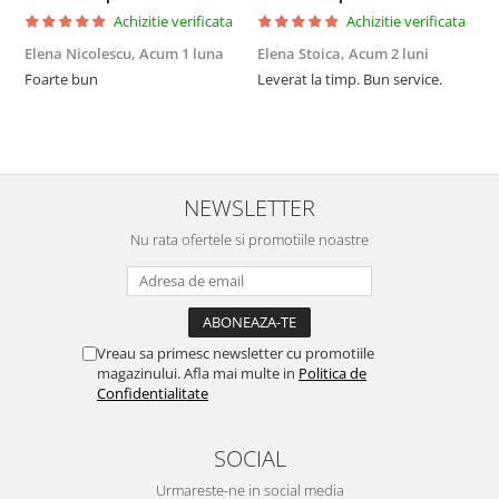
Achizitie verificata
Achizitie verificata
Elena Nicolescu,
Acum 1 luna
Elena Stoica,
Acum 2 luni
A
Foarte bun
Leverat la timp. Bun service.
C
p
o
p
i
NEWSLETTER
Nu rata ofertele si promotiile noastre
Vreau sa primesc newsletter cu promotiile
magazinului. Afla mai multe in
Politica de
Confidentialitate
SOCIAL
Urmareste-ne in social media