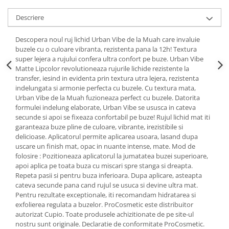
Descriere
Descopera noul ruj lichid Urban Vibe de la Muah care invaluie
buzele cu o culoare vibranta, rezistenta pana la 12h! Textura
super lejera a rujului confera ultra confort pe buze. Urban Vibe
Matte Lipcolor revolutioneaza rujurile lichide rezistente la
transfer, iesind in evidenta prin textura utra lejera, rezistenta
indelungata si armonie perfecta cu buzele. Cu textura mata,
Urban Vibe de la Muah fuzioneaza perfect cu buzele. Datorita
formulei indelung elaborate, Urban Vibe se ususca in cateva
secunde si apoi se fixeaza confortabil pe buze! Rujul lichid mat iti
garanteaza buze pline de culoare, vibrante, irezistibile si
delicioase. Aplicatorul permite aplicarea usoara, lasand dupa
uscare un finish mat, opac in nuante intense, mate. Mod de
folosire : Pozitioneaza aplicatorul la jumatatea buzei superioare,
apoi aplica pe toata buza cu miscari spre stanga si dreapta.
Repeta pasii si pentru buza inferioara. Dupa aplicare, asteapta
cateva secunde pana cand rujul se usuca si devine ultra mat.
Pentru rezultate exceptionale, iti recomandam hidratarea si
exfolierea regulata a buzelor. ProCosmetic este distribuitor
autorizat Cupio. Toate produsele achizitionate de pe site-ul
nostru sunt originale. Declaratie de conformitate ProCosmetic.