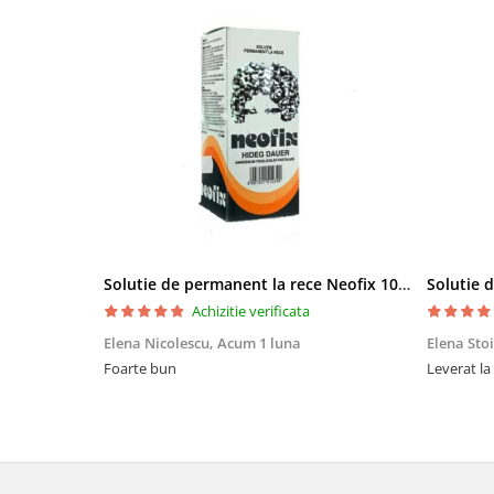
Bureti make-up
Genti cosmetice
Oglinzi cosmetice
Pensule make-up
Solutie de permanent la rece Neofix 100ml
Achizitie verificata
Elena Nicolescu,
Acum 1 luna
Elena Sto
Foarte bun
Leverat la