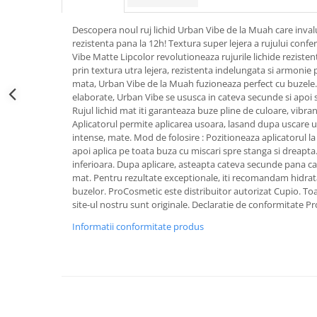
Kit-uri ustensile
Creion sprancene
Unghii tehnice
Styling
Oglinzi cosmetice
Descopera noul ruj lichid Urban Vibe de la Muah care inval
Fard / pudra sprancene
Acril
Pelerine, sorturi
Ceara par
rezistenta pana la 12h! Textura super lejera a rujului confe
Gel sprancene
Geluri UV
Perii, piepteni
Crema par
Vibe Matte Lipcolor revolutioneaza rujurile lichide rezistent
Pensete si forfecute
prin textura utra lejera, rezistenta indelungata si armonie 
Kit-uri manichiura
Protectie, igienizare
Gel de par
mata, Urban Vibe de la Muah fuzioneaza perfect cu buzele.
Perie sprancene
Lichide, solutii de pregatire si fixare
Pulverizatoare
Pudra coafat
elaborate, Urban Vibe se ususca in cateva secunde si apoi s
Ten
Nail ART
Rujul lichid mat iti garanteaza buze pline de culoare, vibrante
Spray fixativ
Aplicatorul permite aplicarea usoara, lasand dupa uscare u
Baza machiaj
Oja semipermanenta
Spuma coafat
intense, mate. Mod de folosire : Pozitioneaza aplicatorul l
BB / CC Cream
Pile si buffere
Ustensile, accesorii coafat
apoi aplica pe toata buza cu miscari spre stanga si dreapta
Corector
inferioara. Dupa aplicare, asteapta cateva secunde pana can
Polygel
Ace coc, agrafe
mat. Pentru rezultate exceptionale, iti recomandam hidrata
Fard de obraz
Recipienti, suporti
Bigudiuri
buzelor. ProCosmetic este distribuitor autorizat Cupio. To
Fixare machiaj
Sabloane, tipsuri
site-ul nostru sunt originale. Declaratie de conformitate P
Bureti coc
Fond de ten
Ustensile unghii tehnice
Casca dus
Informatii conformitate produs
Iluminator, contur
Ustensile unghii
Cordelute
Pudra
Forfecute
Elastice, agrafe
Ustensile, accesorii machiaj
Instrumente cuticule
Accesorii machiaj
Pensule unghii
Aparate machiaj