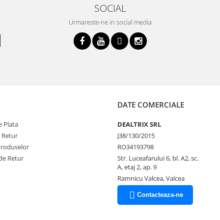
SOCIAL
Urmareste-ne in social media
DATE COMERCIALE
 Plata
DEALTRIX SRL
e Retur
J38/130/2015
Produselor
RO34193798
de Retur
Str. Luceafarului 6, bl. A2, sc.
A, etaj 2, ap. 9
Ramnicu Valcea, Valcea
Contacteaza-ne