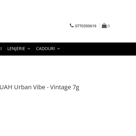
0770350619
0
I
LENJERIE
CADOURI
MUAH Urban Vibe - Vintage 7g