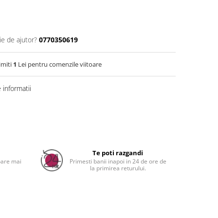
ie de ajutor?
0770350619
imiti
1
Lei pentru comenzile viitoare
informatii
a
Te poti razgandi
oare mai
Primesti banii inapoi in 24 de ore de
la primirea returului.