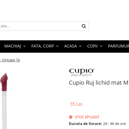
MACHIAJ
FATA, CORP
ACASA
COPII
PARFUMUR
- Vintage 7g
Cupio Ruj lichid mat 
35 Lei
STOC EPUIZAT
Durata de livrare:
24 - 96 de ore