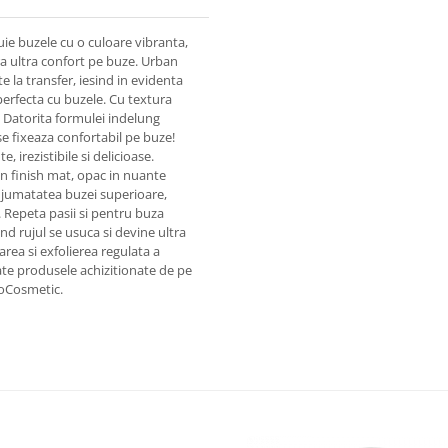
uie buzele cu o culoare vibranta,
ra ultra confort pe buze. Urban
e la transfer, iesind in evidenta
perfecta cu buzele. Cu textura
 Datorita formulei indelung
e fixeaza confortabil pe buze!
, irezistibile si delicioase.
n finish mat, opac in nuante
a jumatatea buzei superioare,
. Repeta pasii si pentru buza
d rujul se usuca si devine ultra
rea si exfolierea regulata a
ate produsele achizitionate de pe
roCosmetic.