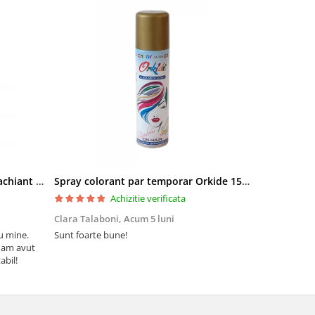
Pielor Amaranth Oil Lapte demachiant 260ml
Spray colorant par temporar Orkide 150ml
Achizitie verificata
Clara Talaboni,
Acum 5 luni
Ionel Popa,
u mine.
Sunt foarte bune!
Sunt mulțumi
 am avut
Mulțumesc și 
abil!