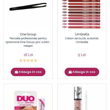
Cordelute
Fond de ten
Elastice, agrafe
Iluminator, contur
Pudra
Ustensile, accesorii machiaj
Accesorii machiaj
Aparate machiaj
One Group
Umbrella
Penseta profesionala pentru
Creion de buze, automat,
Bureti make-up
sprancene One Group 502 subtire
Umbrella
Genti cosmetice
neagra
Oglinzi cosmetice
18 Lei
9 Lei
Pensule make-up
Adauga in cos
Adauga in cos