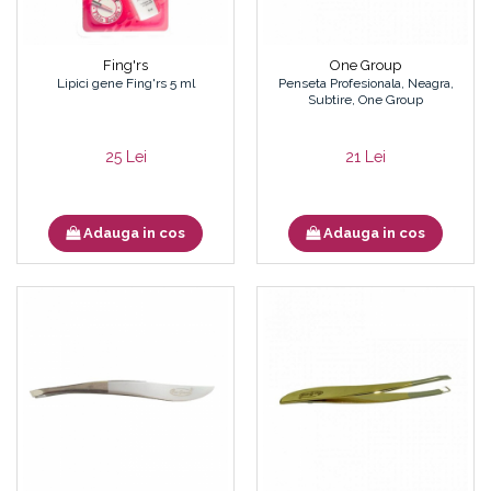
Fing'rs
One Group
Lipici gene Fing'rs 5 ml
Penseta Profesionala, Neagra,
Subtire, One Group
25 Lei
21 Lei
Adauga in cos
Adauga in cos