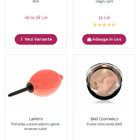
6ml
negru 5ml
de la 18 Lei
14 Lei
Vezi Variante
Adauga in cos
LaMimi
Bell Cosmetics
Pompita uscare adeziv gene,
Pudra bronzanta Bell
diverse culori