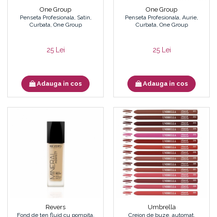
One Group
One Group
Penseta Profesionala, Satin,
Penseta Profesionala, Aurie,
Curbata, One Group
Curbata, One Group
25 Lei
25 Lei
Adauga in cos
Adauga in cos
Revers
Umbrella
Fond de ten fluid cu pompita,
Creion de buze, automat,