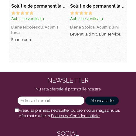
Solutie de permanent la rece Neofix 100ml
Solutie de permanent la rece Neofix 100ml
Achizitie verificata
Achizitie verificata
Achi
Elena Nicolescu,
Acum 1
Elena Stoica,
Acum 2 luni
And
luna
luni
Leverat la timp. Bun service.
Foarte bun
Cel
pen
sch
avu
Preț
NEWSLETTER
Nu rata ofertele si promotiile noastre
Vreau sa primesc newsletter cu promotiile magazinului.
Afla mai multe in
Politica de Confidentialitate
SOCIAL