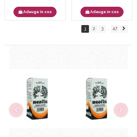
Adauga in cos
Adauga in cos
1
2
3
47
...