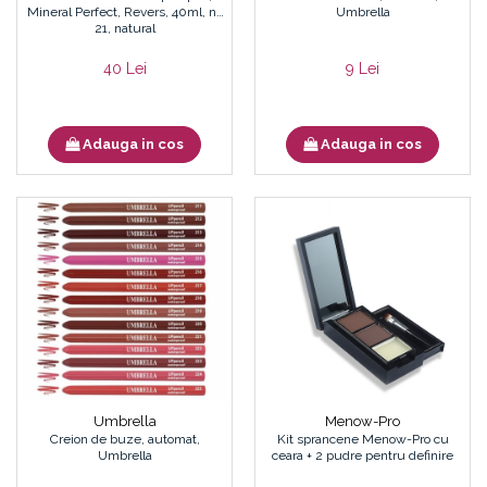
Mineral Perfect, Revers, 40ml, nr.
Umbrella
21, natural
40 Lei
9 Lei
Adauga in cos
Adauga in cos
Umbrella
Menow-Pro
Creion de buze, automat,
Kit sprancene Menow-Pro cu
Umbrella
ceara + 2 pudre pentru definire