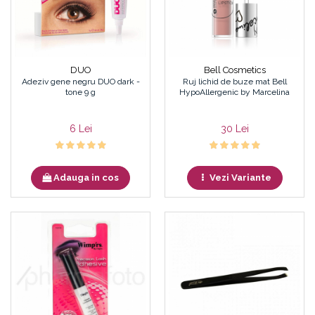
DUO
Bell Cosmetics
Adeziv gene negru DUO dark -
Ruj lichid de buze mat Bell
tone 9 g
HypoAllergenic by Marcelina
6 Lei
30 Lei
Adauga in cos
Vezi Variante