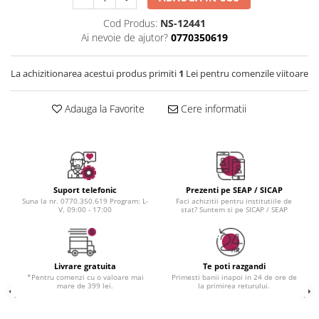
Instrumente cuticule
Bureti coc
Fard de obraz
Pensule unghii
Casca dus
Fixare machiaj
Cod Produs:
NS-12441
Ai nevoie de ajutor?
0770350619
Cordelute
Fond de ten
Elastice, agrafe
Iluminator, contur
La achizitionarea acestui produs primiti
1
Lei pentru comenzile viitoare
Pudra
Ustensile, accesorii machiaj
Adauga la Favorite
Cere informatii
Accesorii machiaj
Aparate machiaj
Bureti make-up
Genti cosmetice
Suport telefonic
Prezenti pe SEAP / SICAP
Oglinzi cosmetice
Suna la nr. 0770.350.619 Program: L-
Faci achizitii pentru institutiile de
V, 09:00 - 17:00
stat? Suntem si pe SICAP / SEAP
Pensule make-up
Livrare gratuita
Te poti razgandi
*Pentru comenzi cu o valoare mai
Primesti banii inapoi in 24 de ore de
mare de 399 lei.
la primirea returului.