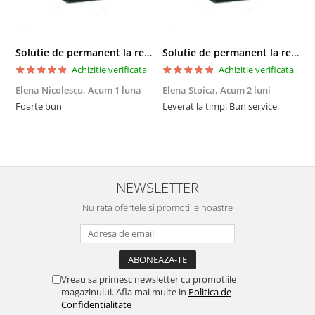
Solutie de permanent la rece Neofix 100ml
Solutie de permanent la rece Neofix 100ml
Achizitie verificata
Achizitie verificata
Elena Nicolescu,
Acum 1 luna
Elena Stoica,
Acum 2 luni
A
Foarte bun
Leverat la timp. Bun service.
C
p
o
p
i
NEWSLETTER
Nu rata ofertele si promotiile noastre
Vreau sa primesc newsletter cu promotiile
magazinului. Afla mai multe in
Politica de
Confidentialitate