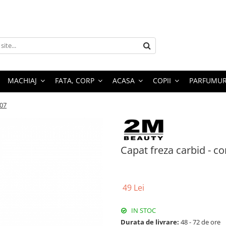
MACHIAJ
FATA, CORP
ACASA
COPII
PARFUMUR
207
Capat freza carbid - c
49 Lei
IN STOC
Durata de livrare:
48 - 72 de ore