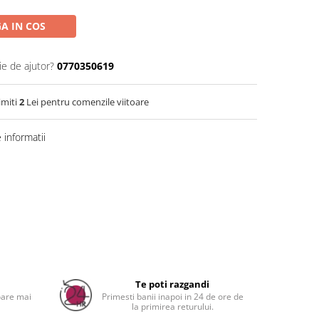
A IN COS
ie de ajutor?
0770350619
imiti
2
Lei pentru comenzile viitoare
informatii
a
Te poti razgandi
oare mai
Primesti banii inapoi in 24 de ore de
la primirea returului.