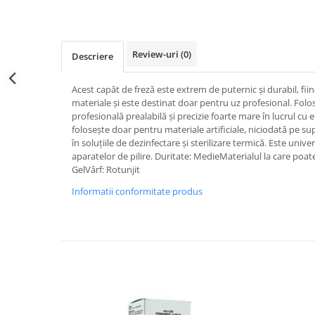
Kit-uri ustensile
Creion sprancene
Unghii tehnice
Styling
Oglinzi cosmetice
Fard / pudra sprancene
Acril
Pelerine, sorturi
Ceara par
Gel sprancene
Geluri UV
Review-uri
(0)
Perii, piepteni
Crema par
Descriere
Pensete si forfecute
Kit-uri manichiura
Protectie, igienizare
Gel de par
Perie sprancene
Acest capăt de freză este extrem de puternic și durabil, fii
Lichide, solutii de pregatire si fixare
Pulverizatoare
Pudra coafat
materiale și este destinat doar pentru uz profesional. Folo
Ten
Nail ART
Spray fixativ
profesională prealabilă și precizie foarte mare în lucrul cu 
Baza machiaj
Oja semipermanenta
Spuma coafat
folosește doar pentru materiale artificiale, niciodată pe su
în soluțiile de dezinfectare și sterilizare termică. Este unive
BB / CC Cream
Pile si buffere
Ustensile, accesorii coafat
aparatelor de pilire. Duritate: MedieMaterialul la care poate 
Corector
Polygel
Ace coc, agrafe
GelVârf: Rotunjit
Fard de obraz
Recipienti, suporti
Bigudiuri
Informatii conformitate produs
Fixare machiaj
Sabloane, tipsuri
Bureti coc
Fond de ten
Ustensile unghii tehnice
Casca dus
Iluminator, contur
Ustensile unghii
Cordelute
Pudra
Forfecute
Elastice, agrafe
Ustensile, accesorii machiaj
Instrumente cuticule
Accesorii machiaj
Pensule unghii
Aparate machiaj