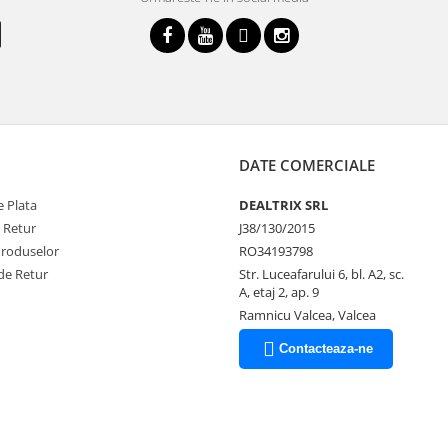
DATE COMERCIALE
 Plata
DEALTRIX SRL
e Retur
J38/130/2015
Produselor
RO34193798
de Retur
Str. Luceafarului 6, bl. A2, sc.
A, etaj 2, ap. 9
Ramnicu Valcea, Valcea
Contacteaza-ne