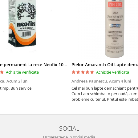
Solutie de permanent la rece Neofix 100ml
Achizitie verificata
Achizitie verificata
ica,
Acum 2 luni
Andreea Paunescu,
Acum 4 luni
 timp. Bun service.
Cel mai bun lapte demachiant pentr
Cum l-am schimbat o perioadă, cum
probleme cu tenul. Prețul este imbat
SOCIAL
Urmareste-ne in social media