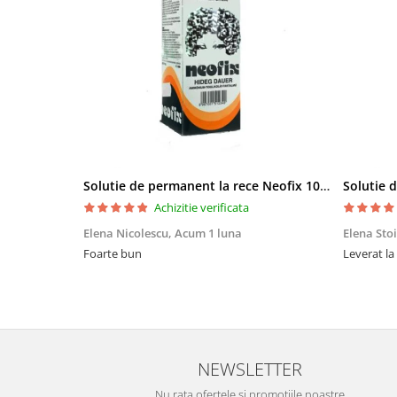
Bureti make-up
Genti cosmetice
Oglinzi cosmetice
Pensule make-up
Solutie de permanent la rece Neofix 100ml
Achizitie verificata
Elena Nicolescu,
Acum 1 luna
Elena Sto
Foarte bun
Leverat la
NEWSLETTER
Nu rata ofertele si promotiile noastre