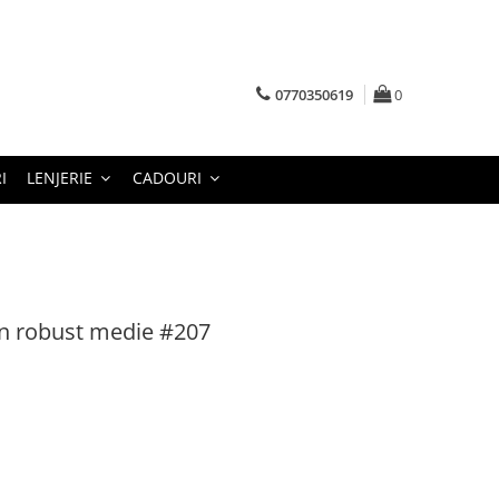
0770350619
0
I
LENJERIE
CADOURI
on robust medie #207