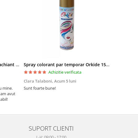
Pielor Amaranth Oil Lapte demachiant 260ml
Spray colorant par temporar Orkide 150ml
Achizitie verificata
Clara Talaboni,
Acum 5 luni
Ionel Popa,
u mine.
Sunt foarte bune!
Sunt mulțumi
 am avut
Mulțumesc și 
abil!
SUPORT CLIENTI
L-V: 09:00 - 17:00