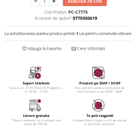
Instrumente cuticule
Bureti coc
ADAUGA IN COS
Fard de obraz
Pensule unghii
Casca dus
Fixare machiaj
Cod Produs:
PC-C7775
Cordelute
Fond de ten
Ai nevoie de ajutor?
0770350619
Elastice, agrafe
Iluminator, contur
Pudra
La achizitionarea acestui produs primiti
1
Lei pentru comenzile viitoare
Ustensile, accesorii machiaj
Adauga la Favorite
Cere informatii
Accesorii machiaj
Aparate machiaj
Bureti make-up
Genti cosmetice
Oglinzi cosmetice
Suport telefonic
Prezenti pe SEAP / SICAP
Suna la nr. 0770.350.619 Program: L-
Faci achizitii pentru institutiile de
Pensule make-up
V, 09:00 - 17:00
stat? Suntem si pe SICAP / SEAP
Livrare gratuita
Te poti razgandi
*Pentru comenzi cu o valoare mai
Primesti banii inapoi in 24 de ore de
mare de 399 lei.
la primirea returului.