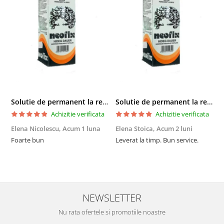
Solutie de permanent la rece Neofix 100ml
Solutie de permanent la rece Neofix 100ml
Achizitie verificata
Achizitie verificata
Elena Nicolescu,
Acum 1 luna
Elena Stoica,
Acum 2 luni
A
Foarte bun
Leverat la timp. Bun service.
C
p
o
p
i
NEWSLETTER
Nu rata ofertele si promotiile noastre