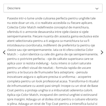
Descriere
Paseste intr-o lume unde culoarea perfecta pentru unghiile tale
nu este doar un vis, ci o realitate accesibila cu fiecare aplicare.
Colectia Color Match redefineste conceptul de manichiura,
oferindu-ti o armonie desavarsita intre ojele clasice si ojele
semipermanente. Fiecare nuanta din aceasta gama exclusiva este
atent selectionata pentru a-ti asigura ca manichiura ta va fi
intotdeauna coordonata, indiferent de preferinta ta pentru oje
clasice sau oje semipermanente. Iata ce iti ofera colectia Color
Match : - culori identice cu cele din gama de oje semipermanente,
pentru o potrivire perfecta; - oje de calitate superioara care se
aplica usor si rezista indelung; - luciu intens si culori saturate
pentru un efect vizual de neuitat; - formula rapida de uscare
pentru a te bucura de frumusete fara asteptare; - pensula
inovatoare asigura o aplicare precisa si uniforma; - acoperire
completa pentru un look profesional acasa. Transforma-ti ritualul
de infrumusetare cu acesti pasi simpli: Incepe cu un strat de Base
Coat pentru a proteja unghia si a imbunatati aderenta culorii.
Aplica oja Color Match, incepand din centrul unghiei si extinzand
spre margini. Adauga un al doilea strat pentru o culoare vibranta
si plina. Adauga un strat de Top Coat pentru a intensifica luciul si