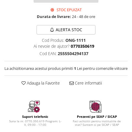
Instrumente cuticule
Bureti coc
Fard de obraz
Pensule unghii
Casca dus
Fixare machiaj
STOC EPUIZAT
Cordelute
Durata de livrare:
24 - 48 de ore
Fond de ten
Elastice, agrafe
Iluminator, contur
ALERTA STOC
Pudra
Ustensile, accesorii machiaj
Cod Produs:
ONG-1111
Ai nevoie de ajutor?
0770350619
Accesorii machiaj
Cod EAN:
2555504294137
Aparate machiaj
Bureti make-up
La achizitionarea acestui produs primiti
1
Lei pentru comenzile viitoare
Genti cosmetice
Oglinzi cosmetice
Adauga la Favorite
Cere informatii
Pensule make-up
Suport telefonic
Prezenti pe SEAP / SICAP
Suna la nr. 0770.350.619 Program: L-
Faci achizitii pentru institutiile de
V, 09:00 - 17:00
stat? Suntem si pe SICAP / SEAP