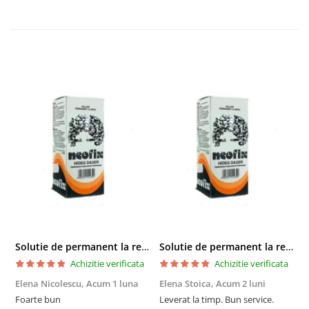
Solutie de permanent la rece Neofix 100ml
Solutie de permanent la rece Neofix 100ml
Achizitie verificata
Achizitie verificata
Elena Nicolescu,
Acum 1 luna
Elena Stoica,
Acum 2 luni
A
Foarte bun
Leverat la timp. Bun service.
C