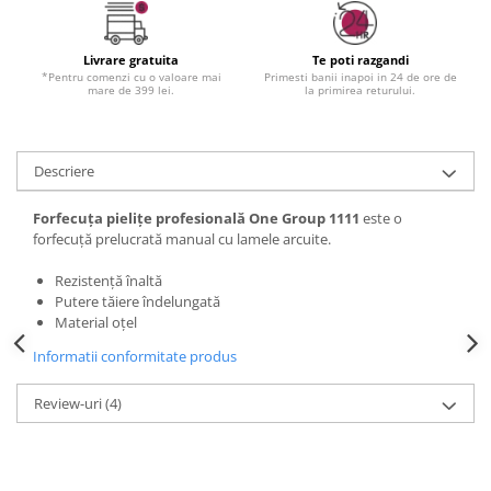
Livrare gratuita
Te poti razgandi
*Pentru comenzi cu o valoare mai
Primesti banii inapoi in 24 de ore de
mare de 399 lei.
la primirea returului.
Descriere
Forfecuța pielițe profesională One Group 1111
este o
forfecuță prelucrată manual cu lamele arcuite.
Rezistență înaltă
Putere tăiere îndelungată
Material oțel
Informatii conformitate produs
Review-uri
(4)