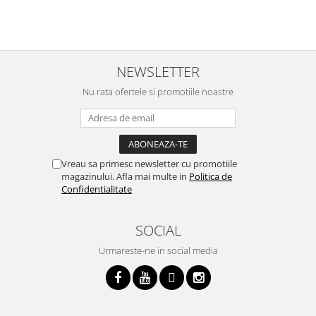
p
o
p
i
NEWSLETTER
Nu rata ofertele si promotiile noastre
Vreau sa primesc newsletter cu promotiile
magazinului. Afla mai multe in
Politica de
Confidentialitate
SOCIAL
Urmareste-ne in social media