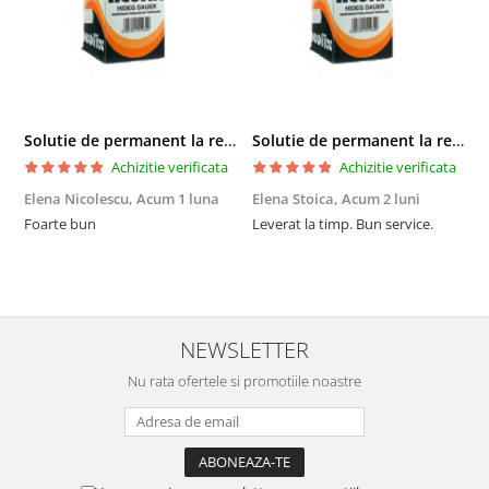
Solutie de permanent la rece Neofix 100ml
Solutie de permanent la rece Neofix 100ml
Achizitie verificata
Achizitie verificata
Elena Nicolescu,
Acum 1 luna
Elena Stoica,
Acum 2 luni
A
Foarte bun
Leverat la timp. Bun service.
C
p
o
p
i
NEWSLETTER
Nu rata ofertele si promotiile noastre