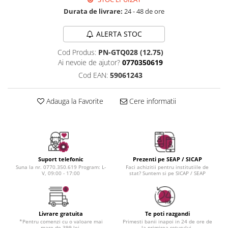
Instrumente cuticule
Bureti coc
Fard de obraz
Durata de livrare:
24 - 48 de ore
Pensule unghii
Casca dus
Fixare machiaj
Cordelute
Fond de ten
ALERTA STOC
Elastice, agrafe
Iluminator, contur
Cod Produs:
PN-GTQ028 (12.75)
Pudra
Ai nevoie de ajutor?
0770350619
Ustensile, accesorii machiaj
Cod EAN:
59061243
Accesorii machiaj
Aparate machiaj
Adauga la Favorite
Cere informatii
Bureti make-up
Genti cosmetice
Oglinzi cosmetice
Pensule make-up
Suport telefonic
Prezenti pe SEAP / SICAP
Suna la nr. 0770.350.619 Program: L-
Faci achizitii pentru institutiile de
V, 09:00 - 17:00
stat? Suntem si pe SICAP / SEAP
Livrare gratuita
Te poti razgandi
*Pentru comenzi cu o valoare mai
Primesti banii inapoi in 24 de ore de
mare de 399 lei.
la primirea returului.