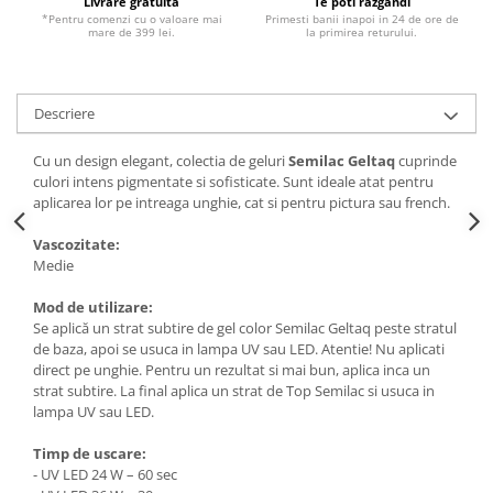
Livrare gratuita
Te poti razgandi
*Pentru comenzi cu o valoare mai
Primesti banii inapoi in 24 de ore de
mare de 399 lei.
la primirea returului.
Descriere
Cu un design elegant, colectia de geluri
Semilac Geltaq
cuprinde
culori intens pigmentate si sofisticate. Sunt ideale atat pentru
aplicarea lor pe intreaga unghie, cat si pentru pictura sau french.
Vascozitate:
Medie
Mod de utilizare:
Se aplică un strat subtire de gel color Semilac Geltaq peste stratul
de baza, apoi se usuca in lampa UV sau LED. Atentie! Nu aplicati
direct pe unghie. Pentru un rezultat si mai bun, aplica inca un
strat subtire. La final aplica un strat de Top Semilac si usuca in
lampa UV sau LED.
Timp de uscare:
- UV LED 24 W – 60 sec