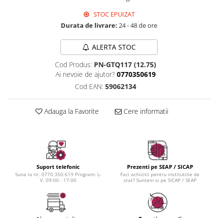
Instrumente cuticule
Bureti coc
Fard de obraz
Pensule unghii
Casca dus
STOC EPUIZAT
Fixare machiaj
Durata de livrare:
24 - 48 de ore
Cordelute
Fond de ten
Elastice, agrafe
Iluminator, contur
ALERTA STOC
Pudra
Cod Produs:
PN-GTQ117 (12.75)
Ustensile, accesorii machiaj
Ai nevoie de ajutor?
0770350619
Accesorii machiaj
Cod EAN:
59062134
Aparate machiaj
Bureti make-up
Adauga la Favorite
Cere informatii
Genti cosmetice
Oglinzi cosmetice
Pensule make-up
Suport telefonic
Prezenti pe SEAP / SICAP
Suna la nr. 0770.350.619 Program: L-
Faci achizitii pentru institutiile de
V, 09:00 - 17:00
stat? Suntem si pe SICAP / SEAP