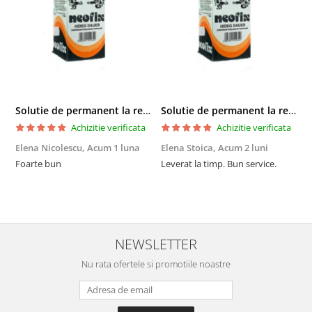
Solutie de permanent la rece Neofix 100ml
Solutie de permanent la rece Neofix 100ml
Achizitie verificata
Achizitie verificata
Elena Nicolescu,
Acum 1 luna
Elena Stoica,
Acum 2 luni
A
Foarte bun
Leverat la timp. Bun service.
C
p
o
p
i
NEWSLETTER
Nu rata ofertele si promotiile noastre