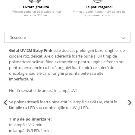
Livrare gratuita
Te poti razgandi
*Pentru comenzi cu o valoare mai
Primesti banii inapoi in 24 de ore de
mare de 399 lei.
la primirea returului.
Descriere
Gelul UV 2M Baby Pink
este dedicat prelungirii bazei unghiei, de
culoare roz, delicat. Are o aderență foarte bună și un timp de
polimerizare scăzut, fiind extraordinar pentru unghiile french ori
pentru persoanele cu bază unghiei foarte mică ce suferă de
onicofagie, sau ale căror unghii prezintă pete sau alte
imperfecțiuni.
Nu dă senzație de arsură în lampă UV!
Se polimerizează foarte bine atât în lampă clasică UV, cât și în
lămpile cu LED sau combinațiile de UV și LED.
Timp de polimerizare:
În lampă UV: 2 min.
în lampă UV/LED: 1 min.