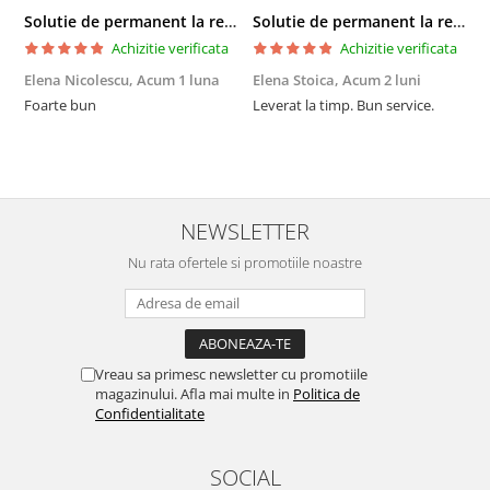
Solutie de permanent la rece Neofix 100ml
Solutie de permanent la rece Neofix 100ml
Achizitie verificata
Achizitie verificata
Elena Nicolescu,
Acum 1 luna
Elena Stoica,
Acum 2 luni
A
Foarte bun
Leverat la timp. Bun service.
C
p
o
p
i
NEWSLETTER
Nu rata ofertele si promotiile noastre
Vreau sa primesc newsletter cu promotiile
magazinului. Afla mai multe in
Politica de
Confidentialitate
SOCIAL