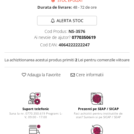
Instrumente cuticule
Bureti coc
STOC EPUIZAT
Fard de obraz
Durata de livrare:
48 - 72 de ore
Pensule unghii
Casca dus
Fixare machiaj
Cordelute
Fond de ten
ALERTA STOC
Elastice, agrafe
Iluminator, contur
Cod Produs:
NS-3576
Pudra
Ai nevoie de ajutor?
0770350619
Ustensile, accesorii machiaj
Cod EAN:
4064222222247
Accesorii machiaj
Aparate machiaj
La achizitionarea acestui produs primiti
2
Lei pentru comenzile viitoare
Bureti make-up
Genti cosmetice
Adauga la Favorite
Cere informatii
Oglinzi cosmetice
Pensule make-up
Suport telefonic
Prezenti pe SEAP / SICAP
Suna la nr. 0770.350.619 Program: L-
Faci achizitii pentru institutiile de
V, 09:00 - 17:00
stat? Suntem si pe SICAP / SEAP