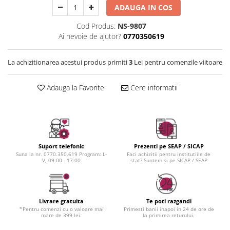
Instrumente cuticule
Bureti coc
Fixare machiaj
ADAUGA IN COS
Pensule unghii
Casca dus
Fond de ten
Cod Produs:
NS-9807
Cordelute
Iluminator, contur
Ai nevoie de ajutor?
0770350619
Elastice, agrafe
Pudra
Ustensile, accesorii machiaj
La achizitionarea acestui produs primiti
3
Lei pentru comenzile viitoare
Accesorii machiaj
Aparate machiaj
Adauga la Favorite
Cere informatii
Bureti make-up
Genti cosmetice
Oglinzi cosmetice
Pensule make-up
Suport telefonic
Prezenti pe SEAP / SICAP
Suna la nr. 0770.350.619 Program: L-
Faci achizitii pentru institutiile de
V, 09:00 - 17:00
stat? Suntem si pe SICAP / SEAP
Livrare gratuita
Te poti razgandi
*Pentru comenzi cu o valoare mai
Primesti banii inapoi in 24 de ore de
mare de 399 lei.
la primirea returului.