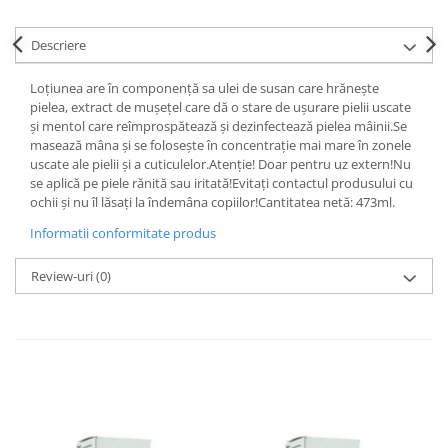
Descriere
Loțiunea are în componență sa ulei de susan care hrănește
pielea, extract de mușețel care dă o stare de ușurare pielii uscate
și mentol care reîmprospătează și dezinfectează pielea mâinii.Se
masează mâna și se folosește în concentrație mai mare în zonele
uscate ale pielii și a cuticulelor.Atenție! Doar pentru uz extern!Nu
se aplică pe piele rănită sau iritată!Evitați contactul produsului cu
ochii și nu îl lăsați la îndemâna copiilor!Cantitatea netă: 473ml.
Informatii conformitate produs
Review-uri
(0)