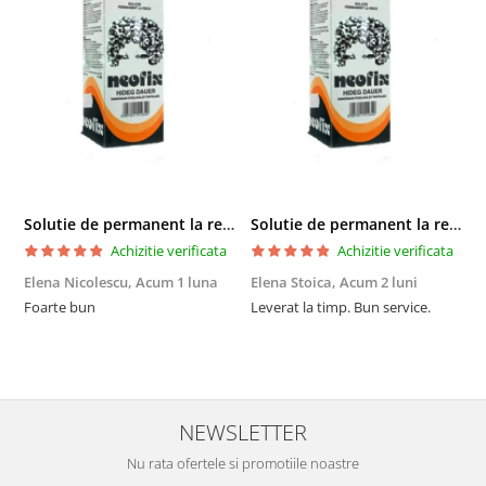
Solutie de permanent la rece Neofix 100ml
Solutie de permanent la rece Neofix 100ml
Achizitie verificata
Achizitie verificata
Elena Nicolescu,
Acum 1 luna
Elena Stoica,
Acum 2 luni
A
Foarte bun
Leverat la timp. Bun service.
C
p
o
p
i
NEWSLETTER
Nu rata ofertele si promotiile noastre