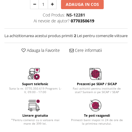
Instrumente cuticule
Bureti coc
Fard de obraz
ADAUGA IN COS
Pensule unghii
Casca dus
Fixare machiaj
Cod Produs:
NS-12281
Cordelute
Fond de ten
Ai nevoie de ajutor?
0770350619
Elastice, agrafe
Iluminator, contur
Pudra
La achizitionarea acestui produs primiti
2
Lei pentru comenzile viitoare
Ustensile, accesorii machiaj
Accesorii machiaj
Adauga la Favorite
Cere informatii
Aparate machiaj
Bureti make-up
Genti cosmetice
Oglinzi cosmetice
Suport telefonic
Prezenti pe SEAP / SICAP
Pensule make-up
Suna la nr. 0770.350.619 Program: L-
Faci achizitii pentru institutiile de
V, 09:00 - 17:00
stat? Suntem si pe SICAP / SEAP
Livrare gratuita
Te poti razgandi
*Pentru comenzi cu o valoare mai
Primesti banii inapoi in 24 de ore de
mare de 399 lei.
la primirea returului.