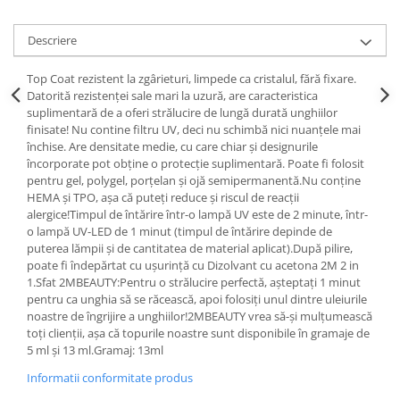
Descriere
Top Coat rezistent la zgârieturi, limpede ca cristalul, fără fixare.
Datorită rezistenței sale mari la uzură, are caracteristica
suplimentară de a oferi strălucire de lungă durată unghiilor
finisate! Nu contine filtru UV, deci nu schimbă nici nuanțele mai
închise. Are densitate medie, cu care chiar și designurile
încorporate pot obține o protecție suplimentară. Poate fi folosit
pentru gel, polygel, porțelan și ojă semipermanentă.Nu conține
HEMA și TPO, așa că puteți reduce și riscul de reacții
alergice!Timpul de întărire într-o lampă UV este de 2 minute, într-
o lampă UV-LED de 1 minut (timpul de întărire depinde de
puterea lămpii și de cantitatea de material aplicat).După pilire,
poate fi îndepărtat cu ușurință cu Dizolvant cu acetona 2M 2 in
1.Sfat 2MBEAUTY:Pentru o strălucire perfectă, așteptați 1 minut
pentru ca unghia să se răcească, apoi folosiți unul dintre uleiurile
noastre de îngrijire a unghiilor!2MBEAUTY vrea să-și mulțumească
toți clienții, așa că topurile noastre sunt disponibile în gramaje de
5 ml și 13 ml.Gramaj: 13ml
Informatii conformitate produs