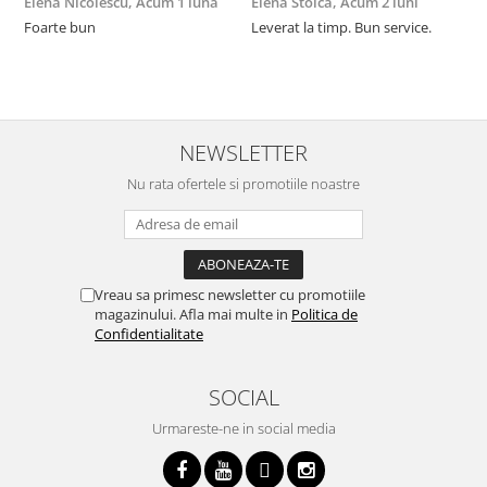
Elena Nicolescu,
Acum 1 luna
Elena Stoica,
Acum 2 luni
A
Foarte bun
Leverat la timp. Bun service.
C
p
o
p
i
NEWSLETTER
Nu rata ofertele si promotiile noastre
Vreau sa primesc newsletter cu promotiile
magazinului. Afla mai multe in
Politica de
Confidentialitate
SOCIAL
Urmareste-ne in social media